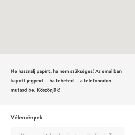
kapott jegyeid — ha teheted — a telefonodon
mutasd be. Köszönjük!
Vélemények
Még nem írtak véleményt az előadásról. Te
láttad?
Írj véleményt
Név