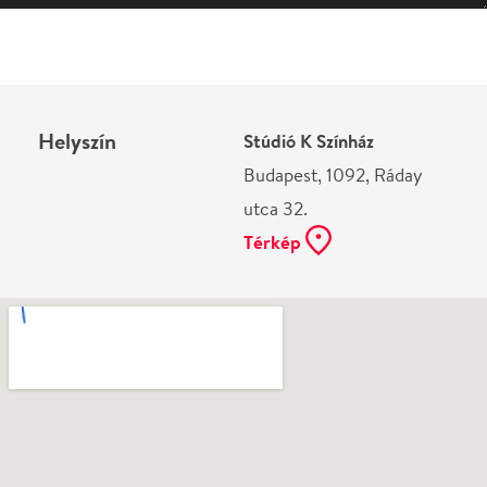
utca 32.
Térkép
Ne használj papírt, ha nem szükséges! Az emailban