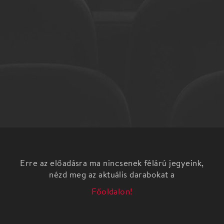
Erre az előadásra ma nincsenek félárú jegyeink,
nézd meg az aktuális darabokat a
Főoldalon!
Helyszín
Stúdió K Színház
Budapest, 1092, Ráday