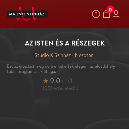
0
AZ ISTEN ÉS A RÉSZEGEK
Stúdió K Színház - Nezoter1
Ezt az előadást még nem értekelték elegen, az előadóhely
többi programjának átlaga:
★
9.0
/ 10
1051
értékelésből