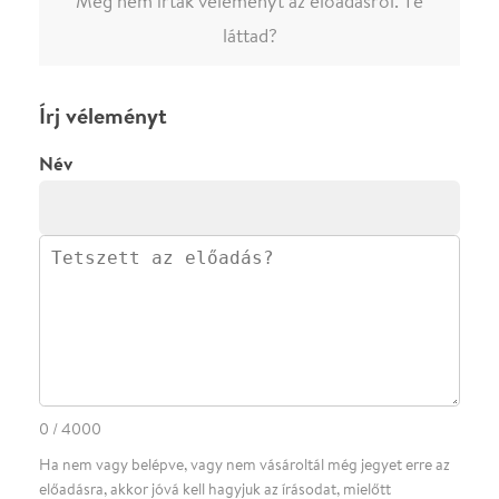
0
/
4000
Ha nem vagy belépve, vagy nem vásároltál még jegyet erre az
előadásra, akkor jóvá kell hagyjuk az írásodat, mielőtt
megjelenne.
Regisztrálj/lépj be
vagy vásárolj jegyet az
előadásra az azonnali kommenteléshez.
ELKÜLDÖM
·
·
ADATVÉDELEM
FELIRATKOZOM
KAPCSOLAT
·
·
·
·
SZÍNHÁZAINK
RÓLUNK
SAJTÓSZOBA
·
BLOG
ÁSZF
Facebookon
Instagramon
Kövess minket
&