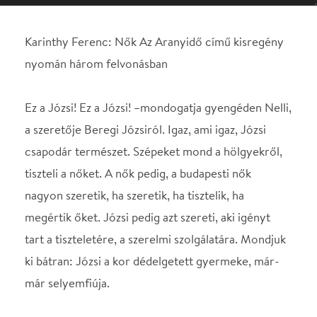
a szeretője Beregi Józsiról. Igaz, ami igaz, Józsi
csapodár természet. Szépeket mond a hölgyekről,
tiszteli a nőket. A nők pedig, a budapesti nők
nagyon szeretik, ha szeretik, ha tisztelik, ha
megértik őket. Józsi pedig azt szereti, aki igényt
tart a tiszteletére, a szerelmi szolgálatára. Mondjuk
ki bátran: Józsi a kor dédelgetett gyermeke, már-
már selyemfiúja.
A színhely: 1944 Budapest ostroma. Egy pesti
bérház lakói, női, akik mind a háború végét várják.
És Beregi Józsi, aki ágról-ágra, ágyról-ágyra jár, és
közben - ki tudja- talán az életét is menti. És a
felszabadulásról akkor még nem is beszéltünk! Mert
csakhamar beköszönt a Budapesti tavasz!