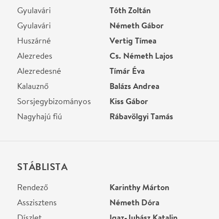
STÁBLISTA
Rendező
Karinthy Márton
Asszisztens
Németh Dóra
Díszlet
Igaz-Juhász Katalin
Jelmez
Horányi Júlia
Dramaturg
Deres Péter
Zene
Nyitrai László
Világítástervező
Király Tamás
Fény
Joó Sándor
Hang
Román Dávid
Díszlet kivitelezés
Major Attila
Kellék
Czinka Gábor
Szcenika - produkcuiós
Ridzi Gábor
asszisztens
Súgó
Csesznek Judit