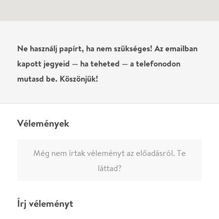
0
/
4000
Ha nem vagy belépve, vagy nem vásároltál még jegyet erre az
előadásra, akkor jóvá kell hagyjuk az írásodat, mielőtt
megjelenne.
Regisztrálj/lépj be
vagy vásárolj jegyet az
előadásra az azonnali kommenteléshez.
ELKÜLDÖM
·
·
ADATVÉDELEM
FELIRATKOZOM
KAPCSOLAT
·
·
·
·
SZÍNHÁZAINK
RÓLUNK
SAJTÓSZOBA
·
BLOG
ÁSZF
Facebookon
Instagramon
Kövess minket
&