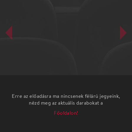
Erre az előadásra ma nincsenek félárú jegyeink,
nézd meg az aktuális darabokat a
Főoldalon!
Karinthy Ferenc: Nők Az Aranyidő című kisregény
nyomán három felvonásban
Ez a Józsi! Ez a Józsi! –mondogatja gyengéden Nelli,