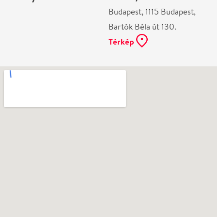
Ne használj papírt, ha nem szükséges! Az emailban
kapott jegyeid — ha teheted — a telefonodon
mutasd be. Köszönjük!
Vélemények
Még nem írtak véleményt az előadásról. Te
láttad?
Írj véleményt
Név