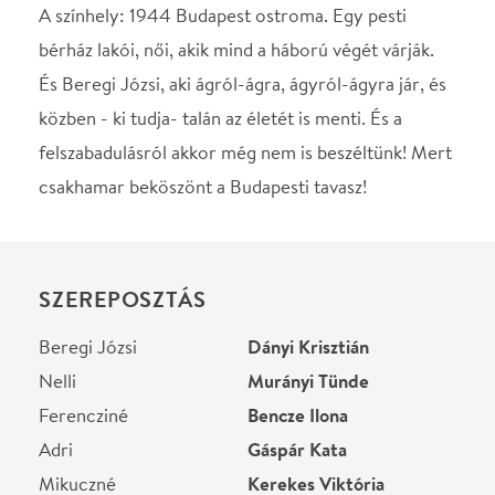
SZEREPOSZTÁS
Beregi Józsi
Dányi Krisztián
Nelli
Murányi Tünde
Ferencziné
Bencze Ilona
Adri
Gáspár Kata
Mikuczné
Kerekes Viktória
Gyulavári
Tóth Zoltán
Gyulavári
Németh Gábor
Huszárné
Vertig Tímea
Alezredes
Cs. Németh Lajos
Alezredesné
Tímár Éva
Kalauznő
Balázs Andrea
Sorsjegybizományos
Kiss Gábor
Nagyhajú fiú
Rábavölgyi Tamás