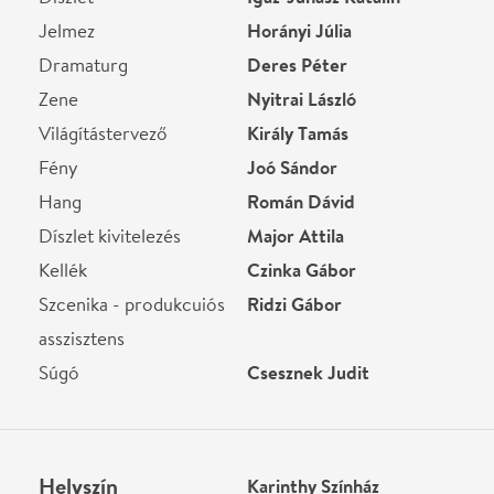
Helyszín
Karinthy Színház
Budapest, 1115 Budapest,
Bartók Béla út 130.
Térkép