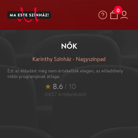
0
NŐK
Karinthy Színház - Nagyszínpad
Ezt az előadást még nem értekelték elegen, az előadóhely
többi programjának átlaga:
★
8.6
/ 10
6457
értékelésből