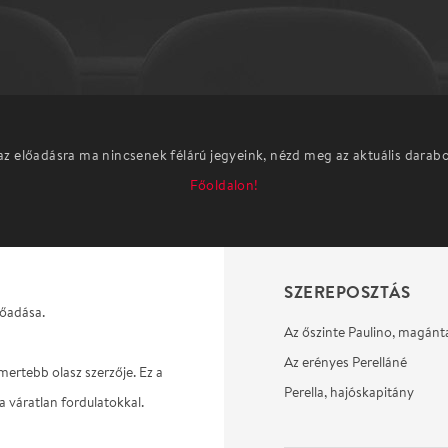
az előadásra ma nincsenek félárú jegyeink, nézd meg az aktuális darab
Főoldalon!
SZEREPOSZTÁS
lőadása.
Az őszinte Paulino, magánt
Az erényes Perelláné
mertebb olasz szerzője. Ez a
Perella, hajóskapitány
a váratlan fordulatokkal.