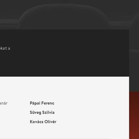
okat a
Pápai Ferenc
anár
Süveg Szilvia
Kovács Olivér