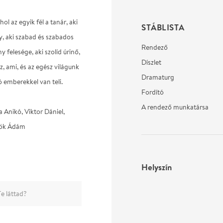
l az egyik fél a tanár, aki
STÁBLISTA
y, aki szabad és szabados
Rendező
y felesége, aki szolíd úrinő,
Díszlet
z, ami, és az egész világunk
Dramaturg
ó emberekkel van teli.
Fordító
A rendező munkatársa
 Anikó, Viktor Dániel,
rök Ádám
Helyszín
e láttad?