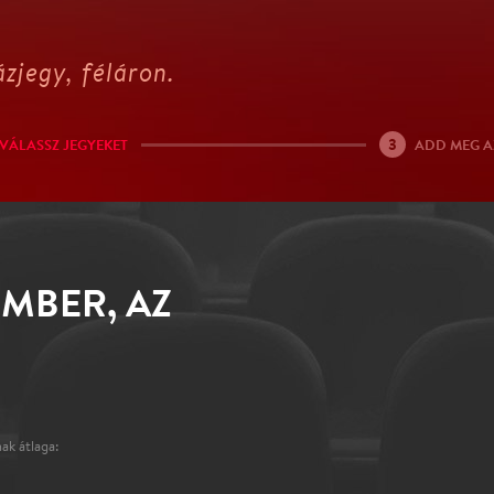
zjegy, féláron.
3
VÁLASSZ JEGYEKET
ADD MEG A
EMBER, AZ
ak átlaga: