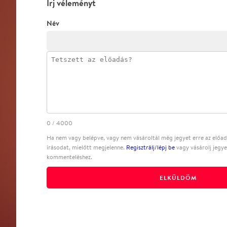
Írj véleményt
Név
0
/
4000
Ha nem vagy belépve, vagy nem vásároltál még jegyet erre az előadá
írásodat, mielőtt megjelenne.
Regisztrálj/lépj be
vagy vásárolj jegye
kommenteléshez.
ELKÜLDÖM