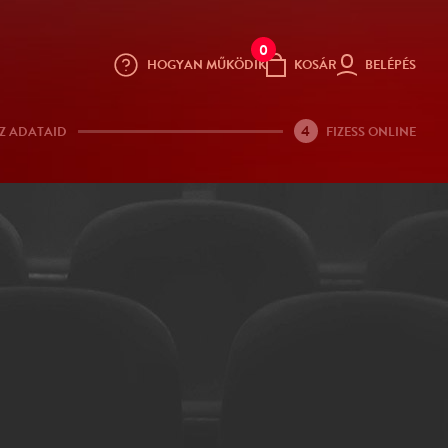
0
HOGYAN MŰKÖDIK
KOSÁR
BELÉPÉS
4
Z ADATAID
FIZESS ONLINE