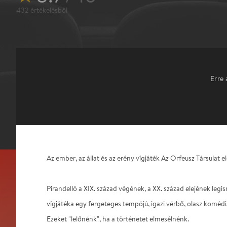
432
értékelésből
Erre 
Az ember, az állat és az erény vígjáték Az Orfeusz Társulat e
Pirandelló a XIX. század végének, a XX. század elejének legis
vígjátéka egy fergeteges tempójú, igazi vérbő, olasz komédi
Ezeket "lelőnénk", ha a történetet elmesélnénk.