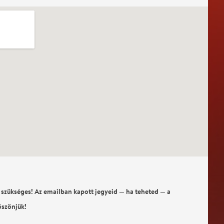
 szükséges! Az emailban kapott jegyeid — ha teheted — a
öszönjük!