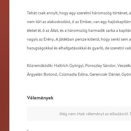
Tehát csak annyit, hogy egy szerelmi háromszög történet, aho
nem tűri az alakoskodást, ő az Ember, van egy hajóskapitán
életet él, ő az Állat, és a háromszög harmadik sarka a kapitán
vagyis az Erény. A játékban persze kiderül, hogy senki sem a
hazugságokkal és elhallgatásokkal és gyarló, de szeretni val
Közreműködik: Haltrich Györgyi, Poroszlay Sándor, Veszelka
Árgyelán Botond, Csizmadia Edina, Gerencsér Dániel, Gyö
Vélemények
Még nem írtak véleményt az előadásról. T