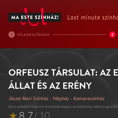
Last minute színhá
1
2
VÁLASSZ ELŐADÁST
ORFEUSZ TÁRSULAT: AZ 
ÁLLAT ÉS AZ ERÉNY
Jászai Mari Színház - Népház - Kamaraszínház
Ezt az előadást még nem értekelték elegen, az előadóhely többi programján
★
8.7
/ 10