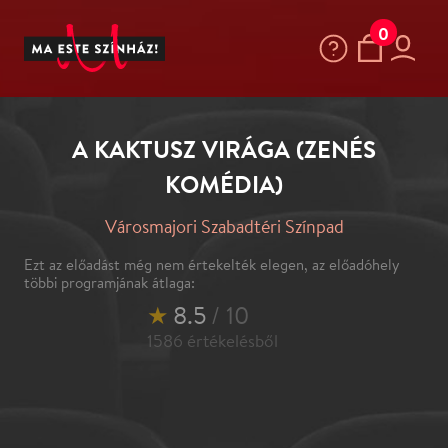
0
A KAKTUSZ VIRÁGA (ZENÉS
KOMÉDIA)
Városmajori Szabadtéri Színpad
Ezt az előadást még nem értekelték elegen, az előadóhely
többi programjának átlaga:
★
8.5
/ 10
1586
értékelésből