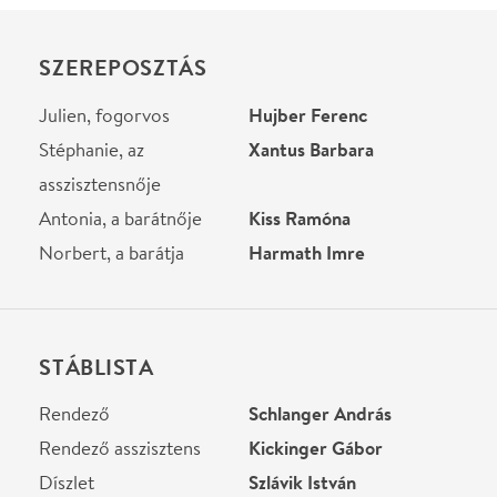
Rendező asszisztens
Kickinger Gábor
Díszlet
Szlávik István
Jelmez
Szakács Györgyi
Zenei vezető
Bolba Tamás
Dalszöveg szerző
Szenes Iván
Helyszín
Városmajori Szabadtéri
Színpad
Budapest, 1122,
Városmajor
Térkép