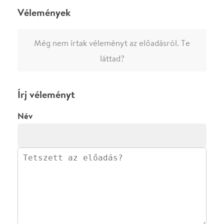
·
·
ADATVÉDELEM
FELIRATKOZOM
KAPCSOLAT
·
·
·
·
SZÍNHÁZAINK
RÓLUNK
SAJTÓSZOBA
·
BLOG
ÁSZF
Facebookon
Instagramon
Kövess minket
&