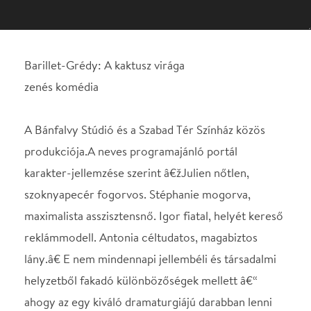
A Bánfalvy Stúdió és a Szabad Tér Színház közös
produkciója.A neves programajánló portál
karakter-jellemzése szerint â€žJulien nőtlen,
szoknyapecér fogorvos. Stéphanie mogorva,
maximalista asszisztensnő. Igor fiatal, helyét kereső
reklámmodell. Antonia céltudatos, magabiztos
lány.â€ E nem mindennapi jellembéli és társadalmi
helyzetből fakadó különbözőségek mellett â€“
ahogy az egy kiváló dramaturgiájú darabban lenni
szokott â€“, â€žegy kezdeti füllentés e négy
szereplőt képtelenebbnél képtelenebb helyzetekbe
sodorja.â€
Minden adott tehát egy helyzetkomikumokban
bővelkedő, fergeteges vígjátékhoz, amely a 60-as
években a nagyszerű komédiák egyik
â€žőshazájábólâ€, Franciaországból indult el világ