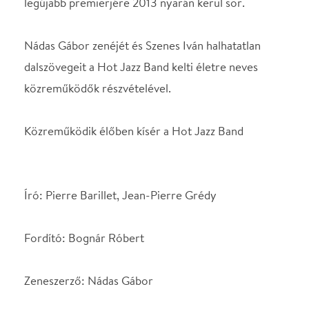
Fordító: Bognár Róbert
Zeneszerző: Nádas Gábor
SZEREPOSZTÁS
Julien, fogorvos
Hujber Ferenc
Stéphanie, az
Xantus Barbara
asszisztensnője
Antonia, a barátnője
Kiss Ramóna
Norbert, a barátja
Harmath Imre
STÁBLISTA
Rendező
Schlanger András