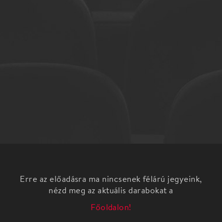
Erre az előadásra ma nincsenek félárú jegyeink,
nézd meg az aktuális darabokat a
Főoldalon!
Barillet-Grédy: A kaktusz virága
zenés komédia