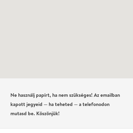
láttad?
Írj véleményt
Név
0
/
4000
Ha nem vagy belépve, vagy nem vásároltál még jegyet erre az
előadásra, akkor jóvá kell hagyjuk az írásodat, mielőtt
megjelenne.
Regisztrálj/lépj be
vagy vásárolj jegyet az
előadásra az azonnali kommenteléshez.
ELKÜLDÖM