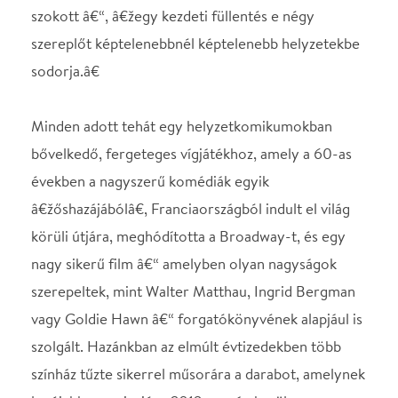
körüli útjára, meghódította a Broadway-t, és egy
nagy sikerű film â€“ amelyben olyan nagyságok
szerepeltek, mint Walter Matthau, Ingrid Bergman
vagy Goldie Hawn â€“ forgatókönyvének alapjául is
szolgált. Hazánkban az elmúlt évtizedekben több
színház tűzte sikerrel műsorára a darabot, amelynek
legújabb premierjére 2013 nyarán kerül sor.
Nádas Gábor zenéjét és Szenes Iván halhatatlan
dalszövegeit a Hot Jazz Band kelti életre neves
közreműködők részvételével.
Közreműködik élőben kísér a Hot Jazz Band
Író: Pierre Barillet, Jean-Pierre Grédy