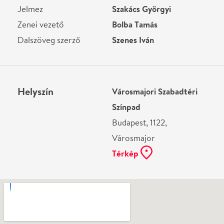
Ne használj papírt, ha nem szükséges! Az emailban
kapott jegyeid — ha teheted — a telefonodon
mutasd be. Köszönjük!
Vélemények
Még nem írtak véleményt az előadásról. Te