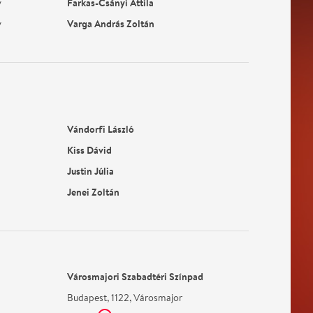
Farkas-Csányi Attila
y
Varga András Zoltán
y
Vándorfi László
Kiss Dávid
Justin Júlia
Jenei Zoltán
Városmajori Szabadtéri Színpad
Budapest, 1122, Városmajor