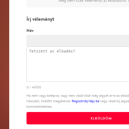
Még nem írtak véleményt az előadásról. T
Írj véleményt
Név
0
/
4000
Ha nem vagy belépve, vagy nem vásároltál még jegyet erre az előadá
írásodat, mielőtt megjelenne.
Regisztrálj/lépj be
vagy vásárolj jegye
kommenteléshez.
ELKÜLDÖM