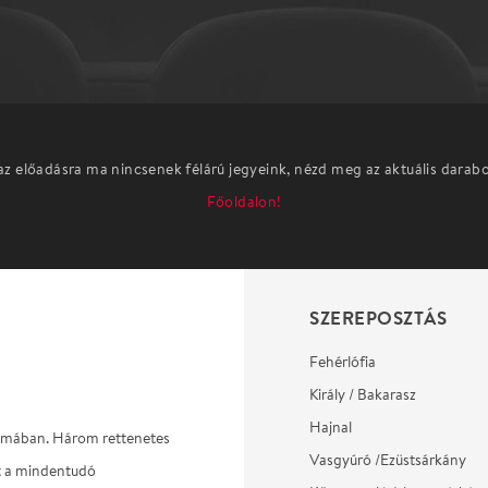
az előadásra ma nincsenek félárú jegyeink, nézd meg az aktuális darab
Főoldalon!
SZEREPOSZTÁS
Fehérlófia
Király / Bakarasz
Hajnal
almában. Három rettenetes
Vasgyúró /Ezüstsárkány
lt a mindentudó