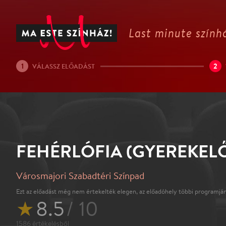
Last minute színhá
1
2
VÁLASSZ ELŐADÁST
FEHÉRLÓFIA (GYEREKEL
Városmajori Szabadtéri Színpad
Ezt az előadást még nem értekelték elegen, az előadóhely többi programján
★
8.5
/ 10
1586
értékelésből