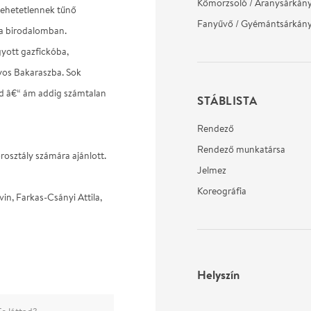
Kőmorzsoló / Aranysárkán
lehetetlennek tűnő
Fanyűvő / Gyémántsárkán
z a birodalomban.
yott gazfickóba,
yos Bakaraszba. Sok
end â€“ ám addig számtalan
STÁBLISTA
Rendező
Rendező munkatársa
osztály számára ajánlott.
Jelmez
Koreográfia
vin, Farkas-Csányi Attila,
Helyszín