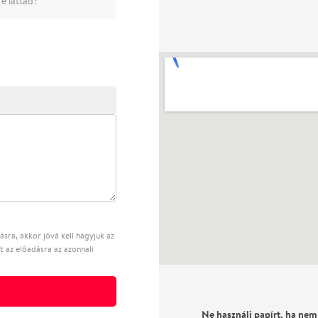
e láttad?
sra, akkor jóvá kell hagyjuk az
t az előadásra az azonnali
Ne használj papírt, ha nem