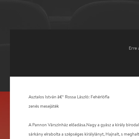
Erre 
Asztalos István â€“ Rossa László: Fehérlófia
zenés mesejáték
A Pannon Várszínház előadása.Nagy a gyász a király birod
sárkány elrabolta a szépséges királylányt, Hajnalt, s megha