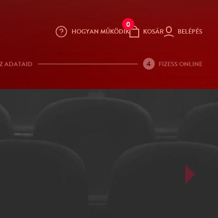
0
HOGYAN MŰKÖDIK
KOSÁR
BELÉPÉS
4
Z ADATAID
FIZESS ONLINE