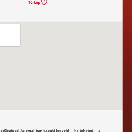
Térkép
 szükséges! Az emailban kapott jegyeid — ha teheted — a