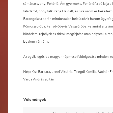
sámánasszony, Fehérló. Ám gyermeke, Fehérlófia vállalja a 
feladatot, hogy felkutatja Hajnalt, és újra öröm és béke les
Barangolása során minduntalan beleütközik három ügyefog
Kőmorzsolóba, Fanyűvőbe és Vasgyúróba, valamint a talán
küzdelem, rejtélyek és titkok megfejtése után helyreáll a r
izgalom vár ránk.
Az egyik legősibb magyar népmese feldolgozása minden kor
Nép: Kiss Barbara, Jenei Viktória, Telegdi Kamilla, Molnár Er
Varga András Zoltán
Vélemények