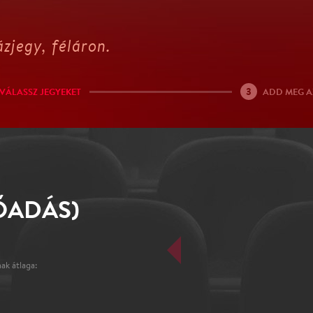
zjegy, féláron.
3
VÁLASSZ JEGYEKET
ADD MEG A
ŐADÁS)
ak átlaga: