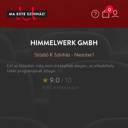
0
HIMMELWERK GMBH
Stúdió K Színház - Nezoter1
Ezt az előadást még nem értekelték elegen, az előadóhely
többi programjának átlaga:
★
9.0
/ 10
1051
értékelésből