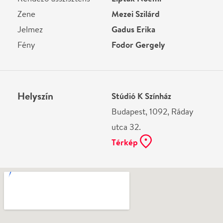
Ne használj papírt, ha nem szükséges! Az emailban
kapott jegyeid — ha teheted — a telefonodon
mutasd be. Köszönjük!
Vélemények