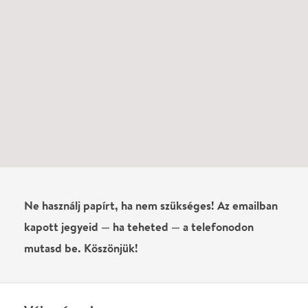
Még nem írtak véleményt az előadásról. Te
láttad?
Írj véleményt
Név
0
/
4000
Ha nem vagy belépve, vagy nem vásároltál még jegyet erre az
előadásra, akkor jóvá kell hagyjuk az írásodat, mielőtt
megjelenne.
Regisztrálj/lépj be
vagy vásárolj jegyet az
előadásra az azonnali kommenteléshez.