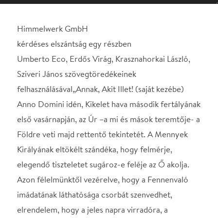
felhasználásával„Annak, Akit Illet! (saját kezébe)
Anno Domini idén, Kikelet hava második fertályának
első vasárnapján, az Úr –a mi és mások teremtője- a
Földre veti majd rettentő tekintetét. A Mennyek
Királyának eltökélt szándéka, hogy felmérje,
elegendő tiszteletet sugároz-e feléje az Ő akolja.
Azon félelmünktől vezérelve, hogy a Fennenvaló
imádatának láthatósága csorbát szenvedhet,
elrendelem, hogy a jeles napra virradóra, a
mellékelt nyílvessző rezdülése által jelzett helyen,
égbekiáltó Torony emeltessék.
post scriptum: a projekt előfinanszírozott,
elszámoló lap csatolva
Halasztást és kifogást nem tűrve:
Vagyok, Aki”
Zenészek: Andrea Berendika - fuvola, Zákány