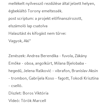
Emőke - oboa, angolkürt, Milana Bjelobaba -
hegedű, Jelena Rašković - vibrafon, Branislav Aksin
- trombon, Gabrijela Koso - fagott, Tokodi Krisztina
- cselló.
Díszlet: Boros Viktória
Videó: Török Marcell
SZEREPOSZTÁS
Színész
Kaszás Gergő
Színész
Lovas Dániel
Színész
Sipos György
Színész
Spilák Lajos
Színész
Sütő András
Színész
Varga Anikó