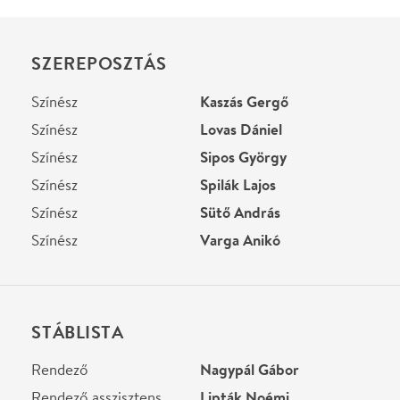
STÁBLISTA
Rendező
Nagypál Gábor
Rendező asszisztens
Lipták Noémi
Zene
Mezei Szilárd
Jelmez
Gadus Erika
Fény
Fodor Gergely
Helyszín
Stúdió K Színház
Budapest, 1092, Ráday
utca 32.
Térkép