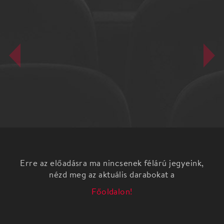
Erre az előadásra ma nincsenek félárú jegyeink,
nézd meg az aktuális darabokat a
Főoldalon!
Himmelwerk GmbH
kérdéses elszántság egy részben
Umberto Eco, Erdős Virág, Krasznahorkai László,
Sziveri János szövegtöredékeinek