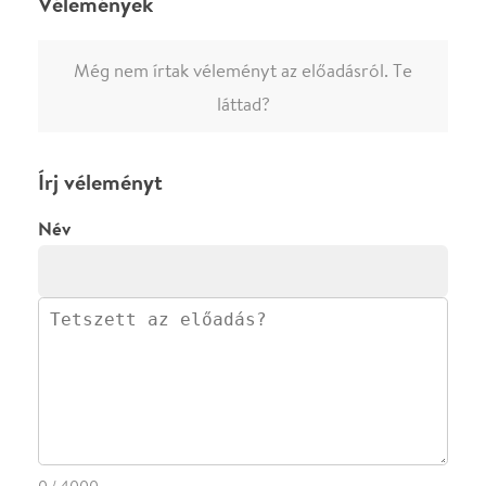
ELKÜLDÖM
·
·
ADATVÉDELEM
FELIRATKOZOM
KAPCSOLAT
·
·
·
·
SZÍNHÁZAINK
RÓLUNK
SAJTÓSZOBA
·
BLOG
ÁSZF
Facebookon
Instagramon
Kövess minket
&