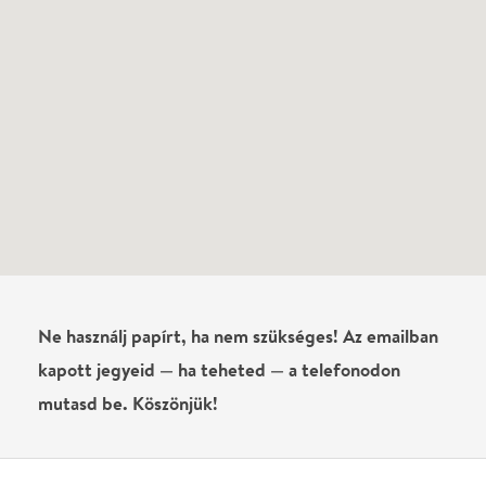
Vélemények
Még nem írtak véleményt az előadásról. Te
láttad?
Írj véleményt
Név
0
/
4000