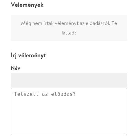
Ha nem vagy belépve, vagy nem vásároltál még jegyet erre az
előadásra, akkor jóvá kell hagyjuk az írásodat, mielőtt
megjelenne.
Regisztrálj/lépj be
vagy vásárolj jegyet az
előadásra az azonnali kommenteléshez.
ELKÜLDÖM
·
·
ADATVÉDELEM
FELIRATKOZOM
KAPCSOLAT
·
·
·
·
SZÍNHÁZAINK
RÓLUNK
SAJTÓSZOBA
·
BLOG
ÁSZF
Facebookon
Instagramon
Kövess minket
&