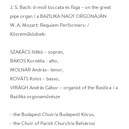
SZAKÁCS Ildikó – sopran,
BAKOS Kornélia - alto,
MOLNÁR András– tenor,
KOVÁTS Kolos – basso,
VIRÁGH András Gábor – organist of the Basilica / a
Bazilika orgonaművésze
- the Budapest Choir/a Budapesti Kórus,
- the Choir of Parish Church/a Belvárosi
Főplébánia Templom Énekkara,
- the Monarchia Symphonic Orchestra/a
Monarchia Szimfonikus Zenekar,
vezényel/conductor: VIRÁGH András
SZEREPOSZTÁS