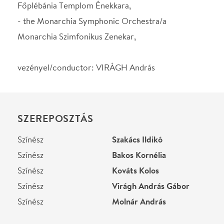
Színész
Szakács Ildikó
Színész
Bakos Kornélia
Színész
Kováts Kolos
Színész
Virágh András Gábor
Színész
Molnár András
STÁBLISTA
Karmester
Virágh András
Helyszín
Szent István Bazilika
Budapest, V. Budapest,
Szent István tér
Térkép