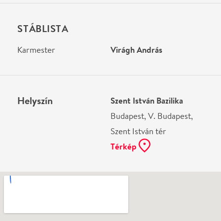
Ne használj papírt, ha nem szükséges! Az emailban
kapott jegyeid — ha teheted — a telefonodon
mutasd be. Köszönjük!