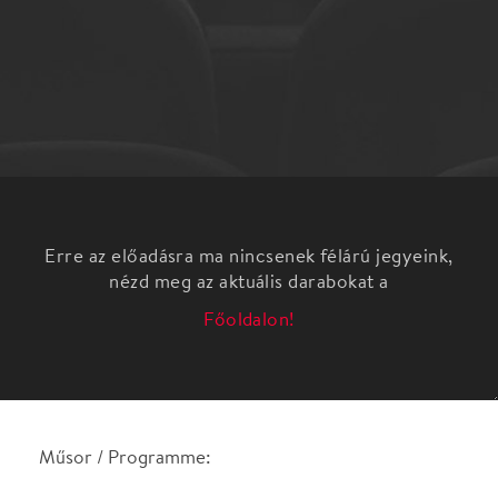
Erre az előadásra ma nincsenek félárú jegyeink,
nézd meg az aktuális darabokat a
Főoldalon!
Műsor / Programme:
J. S. Bach: d-moll toccata és fúga – on the great
pipe organ / a BAZILIKA NAGY ORGONÁJÁN
W. A. Mozart: Requiem Performers: /
Közreműködnek: