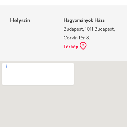
Ne használj papírt, ha nem szükséges! Az emailban
kapott jegyeid — ha teheted — a telefonodon
mutasd be. Köszönjük!
Vélemények
Még nem írtak véleményt az előadásról. Te