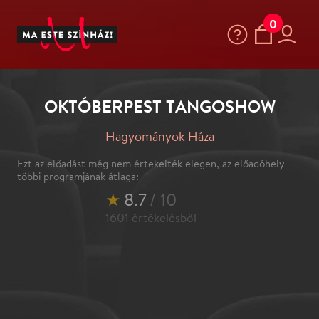
0
OKTÓBERPEST TANGOSHOW
Hagyományok Háza
Ezt az előadást még nem értekelték elegen, az előadóhely
többi programjának átlaga:
★
8.7
/ 10
1601
értékelésből