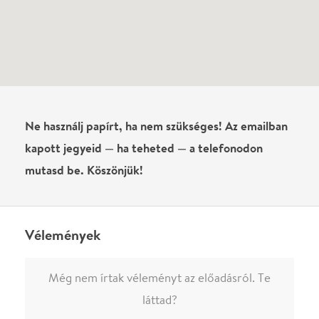
láttad?
Írj véleményt
Név
0
/
4000
Ha nem vagy belépve, vagy nem vásároltál még jegyet erre az
előadásra, akkor jóvá kell hagyjuk az írásodat, mielőtt
megjelenne.
Regisztrálj/lépj be
vagy vásárolj jegyet az
előadásra az azonnali kommenteléshez.
ELKÜLDÖM