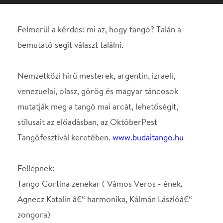
venezuelai, olasz, görög és magyar táncosok
mutatják meg a tangó mai arcát, lehetőségit,
stílusait az előadásban, az OktóberPest
Tangófesztivál keretében.
www.budaitango.hu
Fellépnek:
Tango Cortina zenekar ( Vámos Veros - ének,
Agnecz Katalin â€“ harmonika, Kálmán Lászlóâ€“
zongora)
Cristian Duarte - Lilach Mor (Argentina)
John Erban â€“ Clarissa Sanchez Garcia
(Venezuela)
Loukas Balokas â€“ Georgia Proiskou
(Görögország)
Giuseppe Mőbius Lotito - Cristina Scimé
(Olaszország)
Budai László â€“ Pirity Andrea (Magyarország)