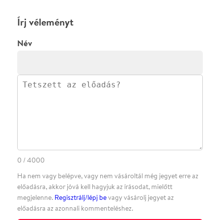
·
·
ADATVÉDELEM
FELIRATKOZOM
KAPCSOLAT
·
·
·
·
SZÍNHÁZAINK
RÓLUNK
SAJTÓSZOBA
·
BLOG
ÁSZF
Facebookon
Instagramon
Kövess minket
&