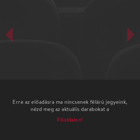
Erre az előadásra ma nincsenek félárú jegyeink,
nézd meg az aktuális darabokat a
Főoldalon!
Felmerül a kérdés: mi az, hogy tangó? Talán a
bemutató segít választ találni.
Nemzetközi hírű mesterek, argentin, izraeli,