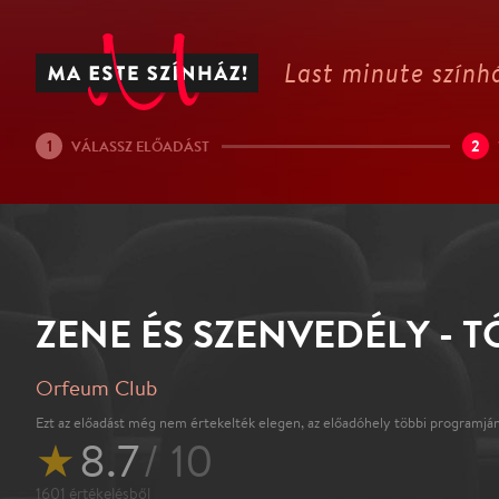
Last minute színhá
1
2
VÁLASSZ ELŐADÁST
ZENE ÉS SZENVEDÉLY - 
Orfeum Club
Ezt az előadást még nem értekelték elegen, az előadóhely többi programján
★
8.7
/ 10
1601
értékelésből