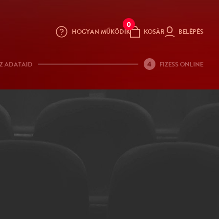
0
HOGYAN MŰKÖDIK
KOSÁR
BELÉPÉS
4
Z ADATAID
FIZESS ONLINE