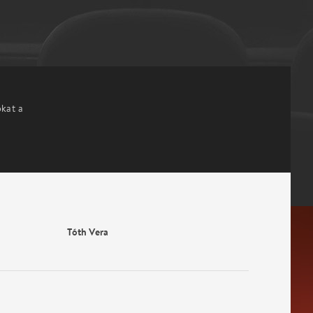
okat a
Tóth Vera