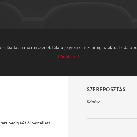
az előadásra ma nincsenek félárú jegyeink, nézd meg az aktuális darab
Főoldalon!
SZEREPOSZTÁS
Színész
era pedig â€žjól beszéli ezt