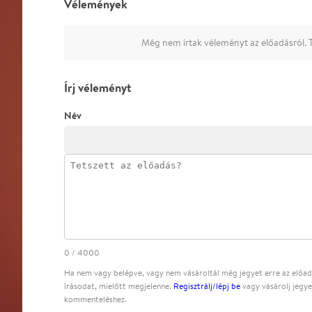
Vélemények
Még nem írtak véleményt az előadásról. T
Írj véleményt
Név
0
/
4000
Ha nem vagy belépve, vagy nem vásároltál még jegyet erre az előadá
írásodat, mielőtt megjelenne.
Regisztrálj/lépj be
vagy vásárolj jegye
kommenteléshez.