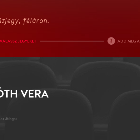
zjegy, féláron.
3
VÁLASSZ JEGYEKET
ADD MEG A
TÓTH VERA
ak átlaga: