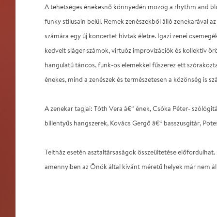
A tehetséges énekesnő könnyedén mozog a rhythm and blues,
funky stílusain belül. Remek zenészekből álló zenekarával
számára egy új koncertet hívtak életre. Igazi zenei csemegé
kedvelt sláger számok, virtuóz improvizációk és kollektív ö
hangulatú táncos, funk-os elemekkel fűszerez ett szórakozta
énekes, mind a zenészek és természetesen a közönség is szá
A zenekar tagjai: Tóth Vera â€“ ének, Csóka Péter- szólógit
billentyűs hangszerek, Kovács Gergő â€“ basszusgitár, Pote
Teltház esetén asztaltársaságok összeültetése előfordulhat.
amennyiben az Önök által kívánt méretű helyek már nem ál