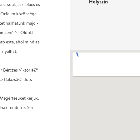
Helyszín
 soul, jazz, blues és
 az Orfeum közönsége
ket hallhatunk majd -
römzenélés. Oldott
tó este, ahol mind az
rnyalhat.
ár Bérczes Viktor â€“
sz Balázsâ€“ dob.
 Megértésüket kérjük,
lnak rendelkezésre!