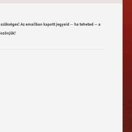
 szükséges! Az emailban kapott jegyeid — ha teheted — a
öszönjük!