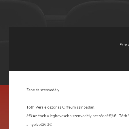
Erre 
Zene és szenvedély
Tóth Vera először az Orfeum színpadán.
â€žAz ének a leghevesebb szenvedély beszédeâ€¦â€ - Tóth V
a nyelvetâ€¦â€