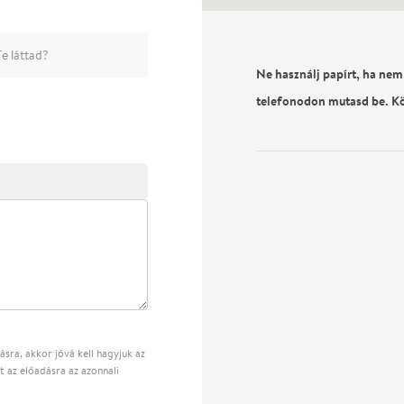
e láttad?
Ne használj papírt, ha nem
telefonodon mutasd be. K
sra, akkor jóvá kell hagyjuk az
t az előadásra az azonnali