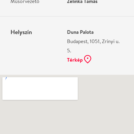
Ne használj papírt, ha nem szükséges! Az emailban
kapott jegyeid — ha teheted — a telefonodon
mutasd be. Köszönjük!