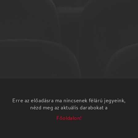
Erre az előadásra ma nincsenek félárú jegyeink,
nézd meg az aktuális darabokat a
Főoldalon!
Katonazene â€“ harcias zene
Családi Szimfonikus Matiné
A Duna Szimfonikus Zenekar műsora 60