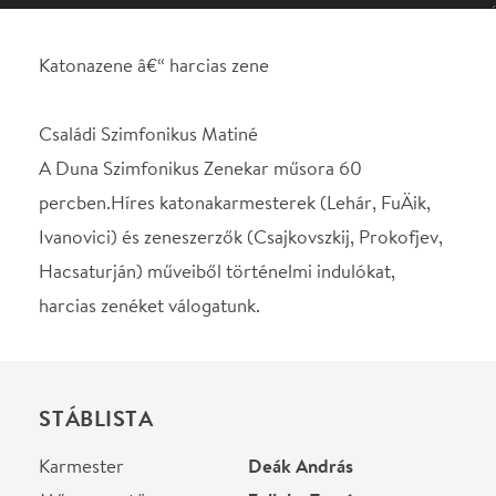
percben.Híres katonakarmesterek (Lehár, FuÄik,
Ivanovici) és zeneszerzők (Csajkovszkij, Prokofjev,
Hacsaturján) műveiből történelmi indulókat,
harcias zenéket válogatunk.
STÁBLISTA
Karmester
Deák András
Műsorvezető
Zelinka Tamás
Helyszín
Duna Palota
Budapest, 1051, Zrínyi u.
5.
Térkép