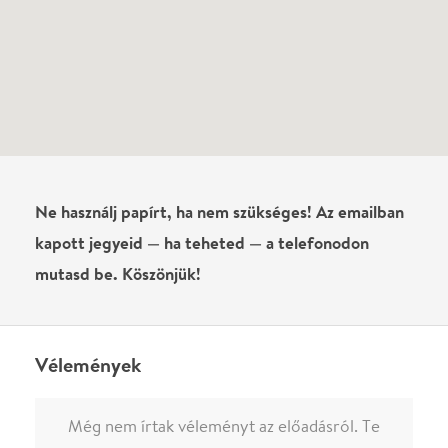
Vélemények
Még nem írtak véleményt az előadásról. Te
láttad?
Írj véleményt
Név
0
/
4000
Ha nem vagy belépve, vagy nem vásároltál még jegyet erre az