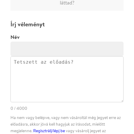
előadásra, akkor jóvá kell hagyjuk az írásodat, mielőtt
megjelenne.
Regisztrálj/lépj be
vagy vásárolj jegyet az
előadásra az azonnali kommenteléshez.
ELKÜLDÖM
·
·
ADATVÉDELEM
FELIRATKOZOM
KAPCSOLAT
·
·
·
·
SZÍNHÁZAINK
RÓLUNK
SAJTÓSZOBA
·
BLOG
ÁSZF
Facebookon
Instagramon
Kövess minket
&