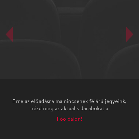
Erre az előadásra ma nincsenek félárú jegyeink,
nézd meg az aktuális darabokat a
Főoldalon!
Dr. Vitéz Miklós â€“ Vadnai László: Meseautó
zenés vígjáték
A Körúti Színház előadása.