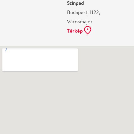
Ne használj papírt, ha nem szükséges! Az emailban
kapott jegyeid — ha teheted — a telefonodon
mutasd be. Köszönjük!
Vélemények
Még nem írtak véleményt az előadásról. Te
láttad?
Írj véleményt
Név