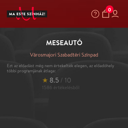
0
MESEAUTÓ
Városmajori Szabadtéri Színpad
Ezt az előadást még nem értekelték elegen, az előadóhely
többi programjának átlaga:
★
8.5
/ 10
1586
értékelésből