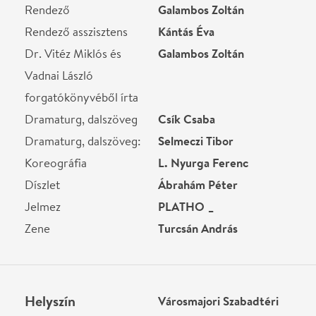
Budapest, 1122,
Városmajor
Térkép