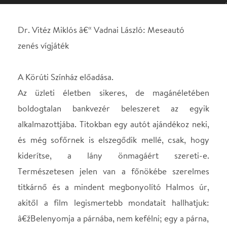
Az üzleti életben sikeres, de magánéletében
boldogtalan bankvezér beleszeret az egyik
alkalmazottjába. Titokban egy autót ajándékoz neki,
és még sofőrnek is elszegődik mellé, csak, hogy
kiderítse, a lány önmagáért szereti-e.
Természetesen jelen van a főnökébe szerelmes
titkárnő és a mindent megbonyolító Halmos úr,
akitől a film legismertebb mondatait hallhatjuk:
â€žBelenyomja a párnába, nem kefélni; egy a párna,
egy a részvény, egy lehelet, egy a részvényâ€
,
vagy:
â€žEz nem a mi Szűcsünk, ez egészen más
Szűcs. Mit sütsz, kis szűcs, sós húst sütsz, kis szűcs?
â€
A filmbélinél sokkal komolyabb szerepet kap Vera
barátnője, Sárika, és Szűcs barátja, Péterffy is.
Hogy a darab pergőbb és izgalmasabb legyen,
feltűnik néhány új szereplő is: a vezérigazgatót