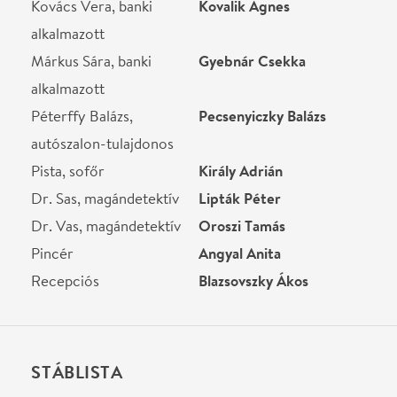
STÁBLISTA
Rendező
Galambos Zoltán
Rendező asszisztens
Kántás Éva
Dr. Vitéz Miklós és
Galambos Zoltán
Vadnai László
forgatókönyvéből írta
Dramaturg, dalszöveg
Csík Csaba
Dramaturg, dalszöveg:
Selmeczi Tibor
Koreográfia
L. Nyurga Ferenc
Díszlet
Ábrahám Péter
Jelmez
PLATHO _
Zene
Turcsán András
Helyszín
Városmajori Szabadtéri
Színpad