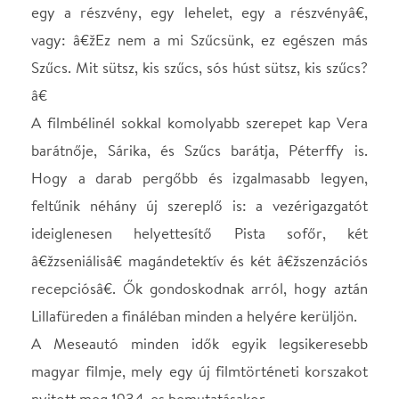
ideiglenesen helyettesítő Pista sofőr, két
â€žzseniálisâ€ magándetektív és két â€žszenzációs
recepciósâ€. Ők gondoskodnak arról, hogy aztán
Lillafüreden a fináléban minden a helyére kerüljön.
A
Meseautó
minden idők egyik legsikeresebb
magyar filmje, mely egy új filmtörténeti korszakot
nyitott meg 1934-es bemutatásakor.
Az előadást tizenhat eredeti hangulatú, de a
darabhoz komponált slágerrel tették teljessé, így
egy hamisítatlan, békebeli zenés vígjátékot
láthatnak a kedves nézők.
SZEREPOSZTÁS
Szűcs János,
Fila Balázs
vezérigazgató