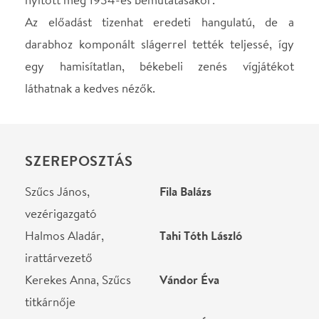
Halmos Aladár,
Tahi Tóth László
irattárvezető
Kerekes Anna, Szűcs
Vándor Éva
titkárnője
Kovács Vera, banki
Kovalik Ágnes
alkalmazott
Márkus Sára, banki
Gyebnár Csekka
alkalmazott
Péterffy Balázs,
Pecsenyiczky Balázs
autószalon-tulajdonos
Pista, sofőr
Király Adrián
Dr. Sas, magándetektív
Lipták Péter
Dr. Vas, magándetektív
Oroszi Tamás
Pincér
Angyal Anita
Recepciós
Blazsovszky Ákos