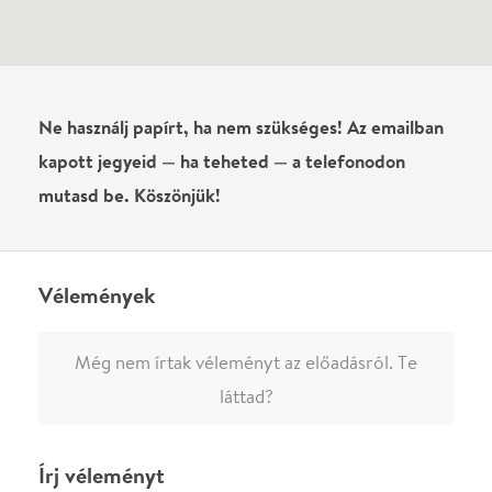
0
/
4000
Ha nem vagy belépve, vagy nem vásároltál még jegyet erre az
előadásra, akkor jóvá kell hagyjuk az írásodat, mielőtt
megjelenne.
Regisztrálj/lépj be
vagy vásárolj jegyet az
előadásra az azonnali kommenteléshez.
ELKÜLDÖM
·
·
ADATVÉDELEM
FELIRATKOZOM
KAPCSOLAT
·
·
·
·
SZÍNHÁZAINK
RÓLUNK
SAJTÓSZOBA
·
BLOG
ÁSZF
Facebookon
Instagramon
Kövess minket
&