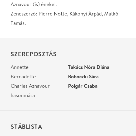
Bernadette.
Bohoczki Sára
Charles Aznavour
Polgár Csaba
hasonmása
STÁBLISTA
Rendező
Gáspár Ildikó
Asszisztens
Skrabán Judit
Díszlet
Izsák Lili
Jelmez
Izsák Lili
Koreográfia
Murányi Zsófia
Dramaturg
Ari-Nagy Barbara
Helyszín
Örkény István Színház
Budapest, 1075, Asbóth