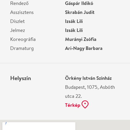
utca 22.
Térkép
Ne használj papírt, ha nem szükséges! Az emailban