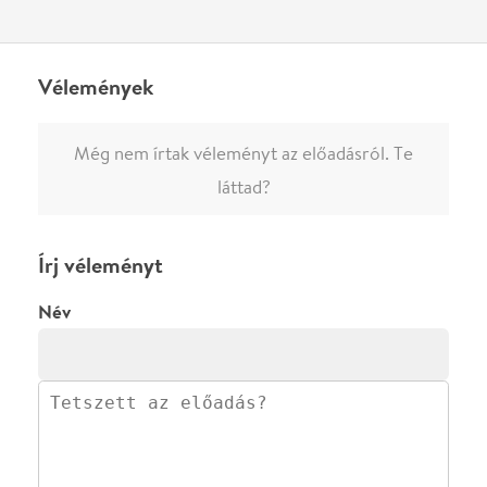
0
/
4000
Ha nem vagy belépve, vagy nem vásároltál még jegyet erre az
előadásra, akkor jóvá kell hagyjuk az írásodat, mielőtt
megjelenne.
Regisztrálj/lépj be
vagy vásárolj jegyet az
előadásra az azonnali kommenteléshez.
ELKÜLDÖM
·
·
ADATVÉDELEM
FELIRATKOZOM
KAPCSOLAT
·
·
·
·
SZÍNHÁZAINK
RÓLUNK
SAJTÓSZOBA
·
BLOG
ÁSZF
Facebookon
Instagramon
Kövess minket
&