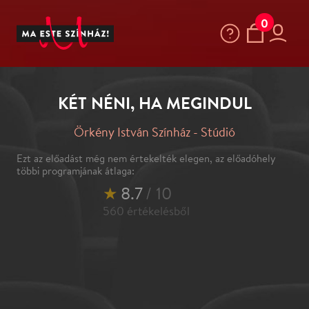
0
KÉT NÉNI, HA MEGINDUL
Örkény István Színház - Stúdió
Ezt az előadást még nem értekelték elegen, az előadóhely
többi programjának átlaga:
★
8.7
/ 10
560
értékelésből