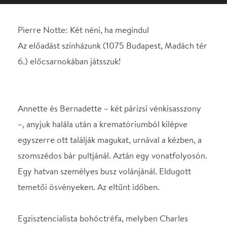
Annette és Bernadette – két párizsi vénkisasszony
–, anyjuk halála után a krematóriumból kilépve
egyszerre ott találják magukat, urnával a kézben, a
szomszédos bár pultjánál. Aztán egy vonatfolyosón.
Egy hatvan személyes busz volánjánál. Eldugott
temetői ösvényeken. Az eltűnt időben.
Egzisztencialista bohóctréfa, melyben Charles
Aznavour (is) énekel.
Zeneszerző: Pierre Notte, Kákonyi Árpád, Matkó
Tamás.
SZEREPOSZTÁS
Annette
Takács Nóra Diána