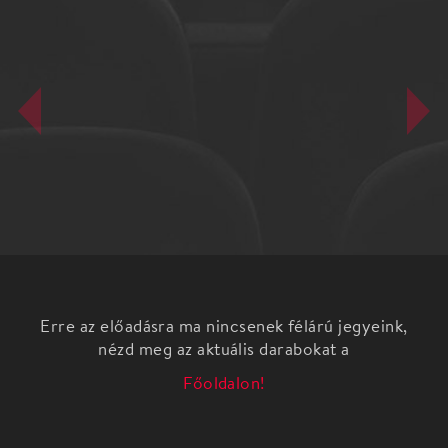
Erre az előadásra ma nincsenek félárú jegyeink,
nézd meg az aktuális darabokat a
Főoldalon!
Pierre Notte: Két néni, ha megindul
Az előadást színházunk (1075 Budapest, Madách tér
6.) előcsarnokában játsszuk!