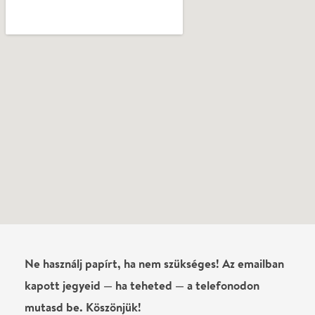
kapott jegyeid — ha teheted — a telefonodon
mutasd be. Köszönjük!
Vélemények
Még nem írtak véleményt az előadásról. Te
láttad?
Írj véleményt
Név