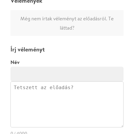
0
/
4000
Ha nem vagy belépve, vagy nem vásároltál még jegyet erre az
előadásra, akkor jóvá kell hagyjuk az írásodat, mielőtt
megjelenne.
Regisztrálj/lépj be
vagy vásárolj jegyet az
előadásra az azonnali kommenteléshez.
ELKÜLDÖM
·
·
ADATVÉDELEM
FELIRATKOZOM
KAPCSOLAT
·
·
·
·
SZÍNHÁZAINK
RÓLUNK
SAJTÓSZOBA
·
BLOG
ÁSZF
Facebookon
Instagramon
Kövess minket
&