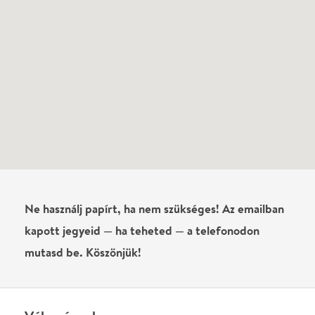
Ne használj papírt, ha nem szükséges! Az emailban
kapott jegyeid — ha teheted — a telefonodon
mutasd be. Köszönjük!
Vélemények
Még nem írtak véleményt az előadásról. Te
láttad?
Írj véleményt
Név