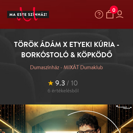
0
TÖRÖK ÁDÁM X ETYEKI KÚRIA -
BORKÓSTOLÓ & KÖPKÖDŐ
Dumaszínház - MIXÁT Dumaklub
★
9.3
/ 10
6
értékelésből