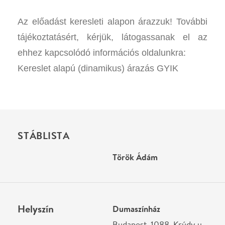
STÁBLISTA
Török Ádám
Helyszín
Dumaszínház
Budapest, 1088, Krúdy u.
7.
Térkép