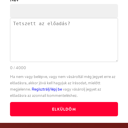
·
·
·
·
SZÍNHÁZAINK
RÓLUNK
SAJTÓSZOBA
·
BLOG
ÁSZF
Facebookon
Instagramon
Kövess minket
&