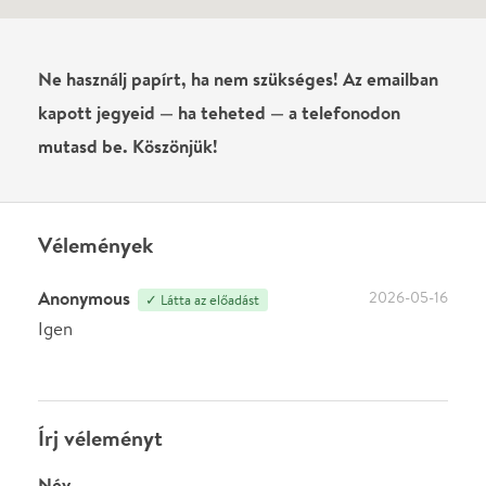
Írj véleményt
Név
0
/
4000
Ha nem vagy belépve, vagy nem vásároltál még jegyet erre az
előadásra, akkor jóvá kell hagyjuk az írásodat, mielőtt
megjelenne.
Regisztrálj/lépj be
vagy vásárolj jegyet az
előadásra az azonnali kommenteléshez.
ELKÜLDÖM
·
·
ADATVÉDELEM
FELIRATKOZOM
KAPCSOLAT