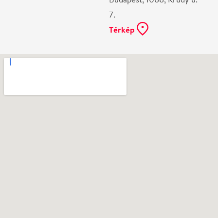
Ne használj papírt, ha nem szükséges! Az emailban
kapott jegyeid — ha teheted — a telefonodon
mutasd be. Köszönjük!
Vélemények
Anonymous
2026-05-16
✓ Látta az előadást
Igen