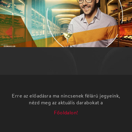
Erre az előadásra ma nincsenek félárú jegyeink,
nézd meg az aktuális darabokat a
Főoldalon!
Dumaszínház est
Amikor a minőség találkozik... Ádám boraival.
Egész estés borkóstoló (és köpködő) show az