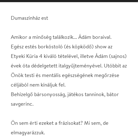
Etyeki Kúria 4 kiváló tételével, illetve Ádám (sajnos)
évek óta dédelgetett italgyűjteményével. Utóbbit az
Önök testi és mentális egészségének megőrzése
céljából nem kínáljuk fel.
Behízelgő bársonyosság, játékos tanninok, bátor
savgerinc.
Ön sem érti ezeket a frázisokat? Mi sem, de
elmagyarázzuk.
Az előadást keresleti alapon árazzuk! További
tájékoztatásért, kérjük, látogassanak el az
ehhez kapcsolódó információs oldalunkra:
Kereslet alapú (dinamikus) árazás GYIK