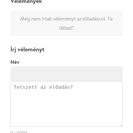
előadásra, akkor jóvá kell hagyjuk az írásodat, mielőtt
megjelenne.
Regisztrálj/lépj be
vagy vásárolj jegyet az
előadásra az azonnali kommenteléshez.
ELKÜLDÖM
·
·
ADATVÉDELEM
FELIRATKOZOM
KAPCSOLAT
·
·
·
·
SZÍNHÁZAINK
RÓLUNK
SAJTÓSZOBA
·
BLOG
ÁSZF
Facebookon
Instagramon
Kövess minket
&