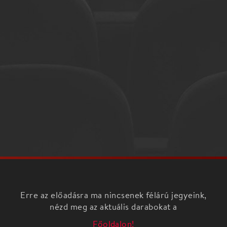
Erre az előadásra ma nincsenek félárú jegyeink,
nézd meg az aktuális darabokat a
Főoldalon!
Garbóci László helytörténész előadásából kiderül,
milyen út vezetett Budafok várossá válásához,