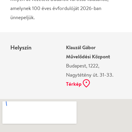
Ne használj papírt, ha nem szükséges! Az emailban
kapott jegyeid — ha teheted — a telefonodon
mutasd be. Köszönjük!