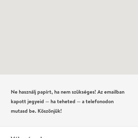
Vélemények
Még nem írtak véleményt az előadásról. Te
láttad?
Írj véleményt
Név
0
/
4000
Ha nem vagy belépve, vagy nem vásároltál még jegyet erre az