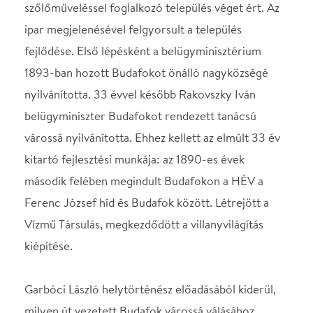
második felében megindult Budafokon a HÉV a
Ferenc József híd és Budafok között. Létrejött a
Vízmű Társulás, megkezdődött a villanyvilágítás
kiépítése.
Garbóci László helytörténész előadásából kiderül,
milyen út vezetett Budafok várossá válásához,
amelynek 100 éves évfordulóját 2026-ban
ünnepeljük.
Helyszín
Klauzál Gábor
Művelődési Központ
Budapest, 1222,
Nagytétény út. 31-33.
Térkép