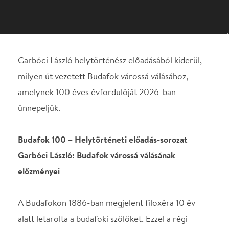
amelynek 100 éves évfordulóját 2026-ban
ünnepeljük.
Budafok 100 – Helytörténeti előadás-sorozat
Garbóci László: Budafok várossá válásának
előzményei
A Budafokon 1886-ban megjelent filoxéra 10 év
alatt letarolta a budafoki szőlőket. Ezzel a régi
szőlőműveléssel foglalkozó település véget ért. Az
ipar megjelenésével felgyorsult a település
fejlődése. Első lépésként a belügyminisztérium
1893-ban hozott Budafokot önálló nagyközségé
nyilvánította. 33 évvel később Rakovszky Iván
belügyminiszter Budafokot rendezett tanácsú
várossá nyilvánította. Ehhez kellett az elmúlt 33 év
kitartó fejlesztési munkája: az 1890-es évek