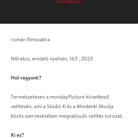
feliratos, eredeti nyelven, 163', 2023
Hol vagyunk?
Természetesen a mondayPicture következő
vetítésén, ami a Stúdió K és a Mindenki Mozija
közös szervezésében megvalósuló vetítés sorozat.
Ki ez?
Radu Jude a kortárs román film fenegyereke,
vadállatja, a román újhullám újra teremtője, a mozi
megmentője, egyszemélyes film nagyhatalom,
sokszoros arany és ezüst medve díjas filmrendező.
(ezeket a jelzőket eskü nem én találtam ki, hanem a
kortárs filmújságírók nem bírnak a pennájukkal).