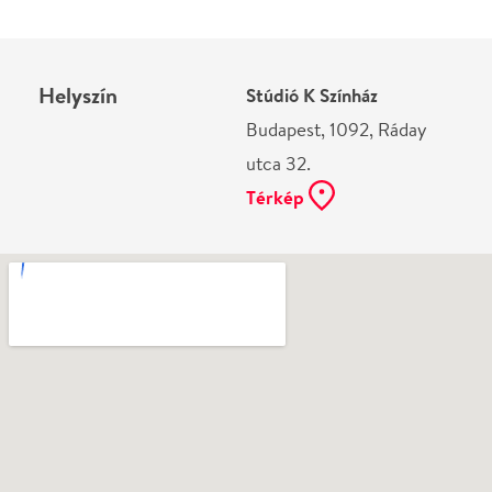
Még nem írtak véleményt az előadásról. Te
láttad?
Írj véleményt
Név
0
/
4000
Ha nem vagy belépve, vagy nem vásároltál még jegyet erre az
előadásra, akkor jóvá kell hagyjuk az írásodat, mielőtt
megjelenne.
Regisztrálj/lépj be
vagy vásárolj jegyet az