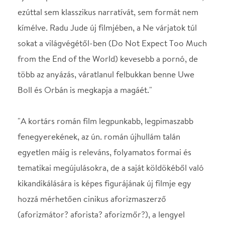
(aforizmátor? aforista? aforizmőr?), a lengyel
Stanisław Jerzy Lec egyik egysorosát idézi meg: Ne
várj túl sokat a világvégétől. Ám a világvégétől
eltérően Jude filmjétől joggal várhatunk sokat."
Mondtam, hogy nem mi találtuk ki ezeket az eposzi
jelzőket!
Vetítési rend:
19.00 - az úri közönség helyet foglal
19.15 - Függöny fel
Nu aştepta prea mult de la sfârşitul lumii / NE
VÁRJATOK TÚL SOKAT A VILÁGVÉGÉTŐL
(román filmszatíra, feliratos, eredeti nyelven, 163',
2023)