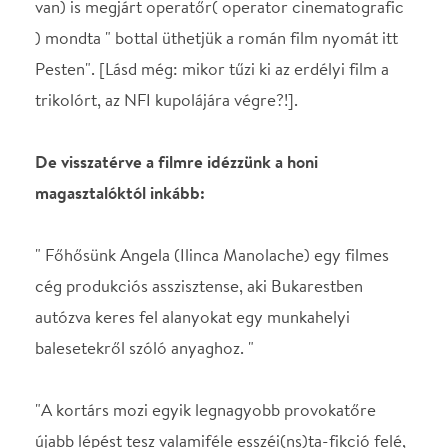
balesetekről szóló anyaghoz. "
"A kortárs mozi egyik legnagyobb provokatőre
újabb lépést tesz valamiféle esszéi(ns)ta-fikció felé,
ezúttal sem klasszikus narratívát, sem formát nem
kímélve. Radu Jude új filmjében, a Ne várjatok túl
sokat a világvégétől-ben (Do Not Expect Too Much
from the End of the World) kevesebb a pornó, de
több az anyázás, váratlanul felbukkan benne Uwe
Boll és Orbán is megkapja a magáét."
"A kortárs román film legpunkabb, legpimaszabb
fenegyerekének, az ún. román újhullám talán
egyetlen máig is releváns, folyamatos formai és
tematikai megújulásokra, de a saját köldökéből való
kikandikálására is képes figurájának új filmje egy
hozzá mérhetően cinikus aforizmaszerző