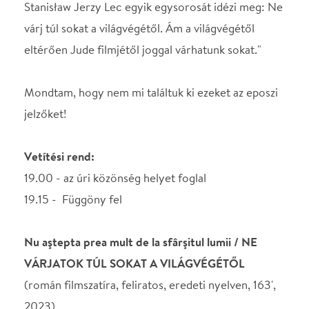
Radu Jude mondta
" Ezeket a típusú filmeket közönnyel fogadja a
nagyközönség, jóformán nem is léteznek számukra.
Azon a szűk közegen belül, akik nézik, van egy
kritikus oldal, aminek nagyon örülök, mert
kifejezetten szeretem, ha támadják és gyalázzák a
filmjeimet. Ez annak a jele, hogy a kultúra él. "
stáb
rendező: Radu Jude
forgatókönyvíró: Radu Jude
operatőr: Marius Panduru
vágó: Catalin F. Cristutiu
zeneszerző: Pavao Miholjević ,Jura Ferina
jelmeztervező: Radu Jude
díszlettervező: Bianca Micu
Szereplők: Ilinca Manolache , Ovidiu Pîrsan, Nina