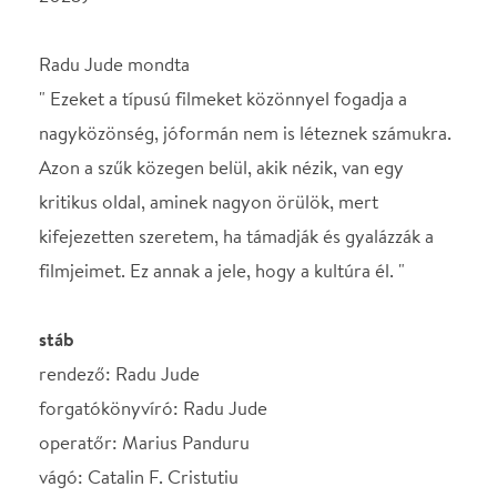
Hoss, Dorina Lazar, László Miske, Katia Pascariu,
Uwe Boll,
Hossz: 163 p
Bemutató: 2023
Színesség: fekete fehér, színes, 4:3, insta, lesz itt
mindenis
trailer: https://www.youtube.com/watch?
v=w0uh5i-SEW8
kifelé szeszkazánok / 22:00
korhatár / bizony bizony 18[!]
a kópiáért örök hála a magyarhangyának!!!!
cikkek, hírek, intertyúk:
https://www.kulter.hu/2024/02/ne-varj-tul-sokat-
a-vilagvegetol-kritika/
https://www.filmtekercs.hu/kritikak/do-not-