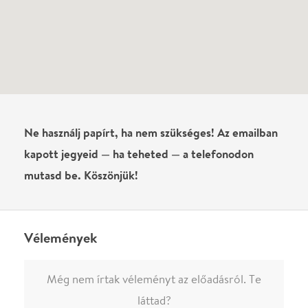
előadásra az azonnali kommenteléshez.
ELKÜLDÖM
·
·
ADATVÉDELEM
FELIRATKOZOM
KAPCSOLAT
·
·
·
·
SZÍNHÁZAINK
RÓLUNK
SAJTÓSZOBA
·
BLOG
ÁSZF
Facebookon
Instagramon
Kövess minket
&