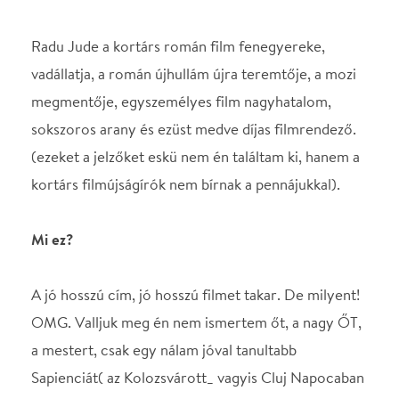
Mi ez?
A jó hosszú cím, jó hosszú filmet takar. De milyent!
OMG. Valljuk meg én nem ismertem őt, a nagy ŐT,
a mestert, csak egy nálam jóval tanultabb
Sapienciát( az Kolozsvárott_ vagyis Cluj Napocaban
van) is megjárt operatőr( operator cinematografic
) mondta " bottal üthetjük a román film nyomát itt
Pesten". [Lásd még: mikor tűzi ki az erdélyi film a
trikolórt, az NFI kupolájára végre?!].
De visszatérve a filmre idézzünk a honi
magasztalóktól inkább:
" Főhősünk Angela (Ilinca Manolache) egy filmes
cég produkciós asszisztense, aki Bukarestben
autózva keres fel alanyokat egy munkahelyi