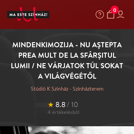
0
MINDENKIMOZIJA - NU AŞTEPTA
PREA MULT DE LA SFÂRŞITUL
LUMII / NE VÁRJATOK TÚL SOKAT
A VILÁGVÉGÉTŐL
Stúdió K Színház - Színházterem
★
8.8
/ 10
4
értékelésből