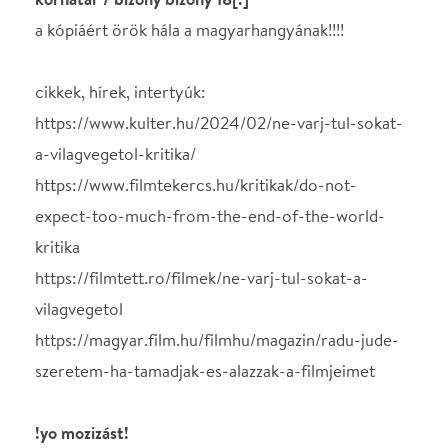
Ne használj papírt, ha nem szükséges! Az emailban
kapott jegyeid — ha teheted — a telefonodon
mutasd be. Köszönjük!
Vélemények