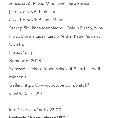
expect-too-much-from-the-end-of-the-world-
kritika
https://filmtett.ro/filmek/ne-varj-tul-sokat-a-
vilagvegetol
https://magyar.film.hu/filmhu/magazin/radu-jude-
szeretem-ha-tamadjak-es-alazzak-a-filmjeimet
!yo mozizást!
Helyszín
Stúdió K Színház
Budapest, 1092, Ráday
utca 32.
Térkép