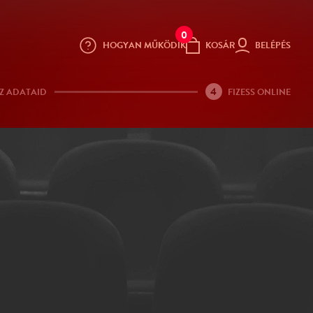
0
HOGYAN MŰKÖDIK
KOSÁR
BELÉPÉS
4
Z ADATAID
FIZESS ONLINE