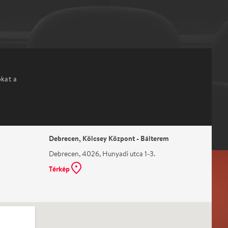
okat a
Debrecen, Kölcsey Központ - Bálterem
Debrecen, 4026, Hunyadi utca 1-3.
Térkép