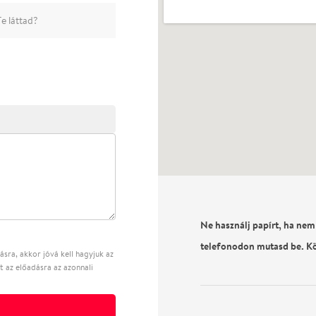
e láttad?
Ne használj papírt, ha nem
telefonodon mutasd be. K
sra, akkor jóvá kell hagyjuk az
t az előadásra az azonnali