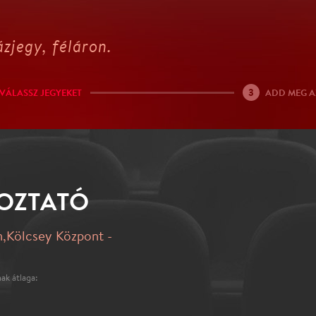
zjegy, féláron.
3
VÁLASSZ JEGYEKET
ADD MEG A
KOZTATÓ
,Kölcsey Központ -
ak átlaga: