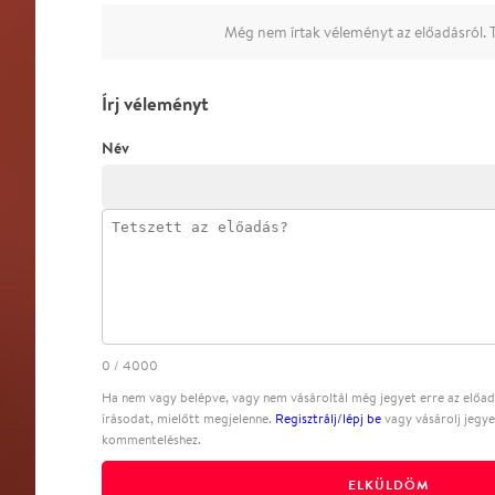
Még nem írtak véleményt az előadásról. T
Írj véleményt
Név
0
/
4000
Ha nem vagy belépve, vagy nem vásároltál még jegyet erre az előadá
írásodat, mielőtt megjelenne.
Regisztrálj/lépj be
vagy vásárolj jegye
kommenteléshez.
ELKÜLDÖM