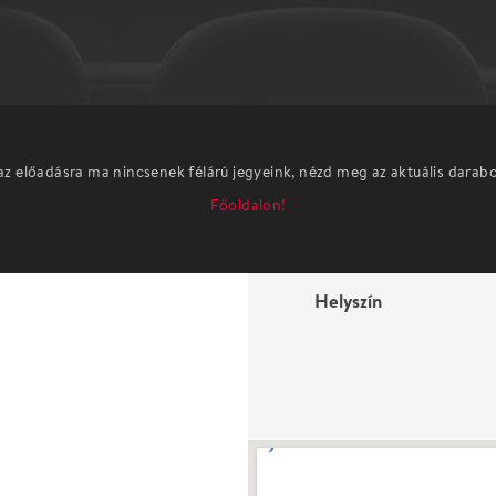
az előadásra ma nincsenek félárú jegyeink, nézd meg az aktuális darab
Főoldalon!
Helyszín