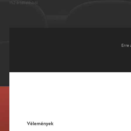
152
értékelésből
Erre 
Vélemények