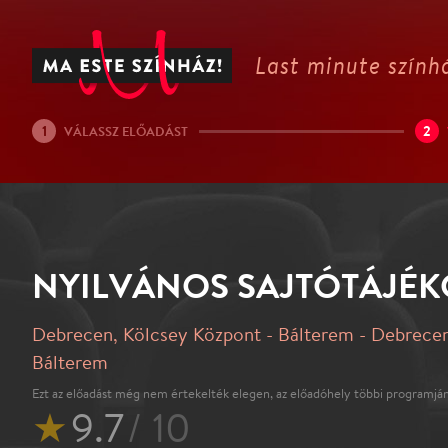
Last minute színhá
1
2
VÁLASSZ ELŐADÁST
NYILVÁNOS SAJTÓTÁJÉ
Debrecen, Kölcsey Központ - Bálterem - Debrecen
Bálterem
Ezt az előadást még nem értekelték elegen, az előadóhely többi programján
★
9.7
/ 10