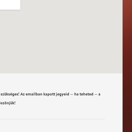
 szükséges! Az emailban kapott jegyeid — ha teheted — a
öszönjük!