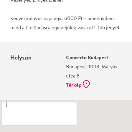
Ne használj papírt, ha nem szükséges! Az emailban
kapott jegyeid — ha teheted — a telefonodon
mutasd be. Köszönjük!