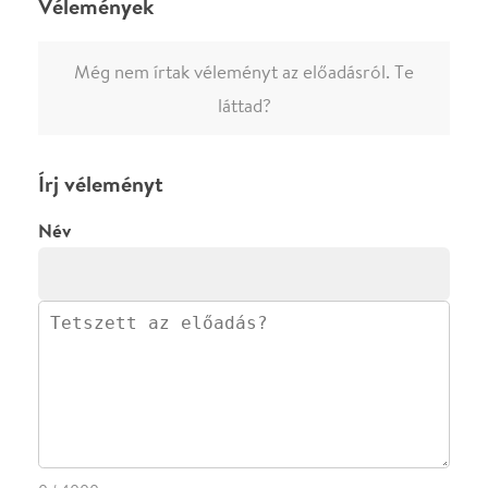
Ha nem vagy belépve, vagy nem vásároltál még jegyet erre az
előadásra, akkor jóvá kell hagyjuk az írásodat, mielőtt
megjelenne.
Regisztrálj/lépj be
vagy vásárolj jegyet az
előadásra az azonnali kommenteléshez.
ELKÜLDÖM
·
·
ADATVÉDELEM
FELIRATKOZOM
KAPCSOLAT
·
·
·
·
SZÍNHÁZAINK
RÓLUNK
SAJTÓSZOBA
·
BLOG
ÁSZF
Facebookon
Instagramon
Kövess minket
&