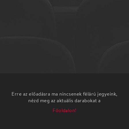
Erre az előadásra ma nincsenek félárú jegyeink,
nézd meg az aktuális darabokat a
Főoldalon!
A HALLGATÁS NAPJA - A Concerto Budapest
egész napos kortárs zenei fesztiválja
1 nap 6 koncert
Művészeti vezető: Keller András