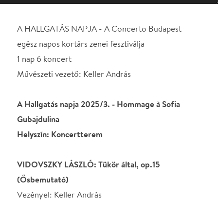
A Hallgatás napja 2025/3. - Hommage à Sofia
Gubajdulina
Helyszín: Koncertterem
VIDOVSZKY LÁSZLÓ: Tükör által, op.15
(Ősbemutató)
Vezényel: Keller András
SZEGVÁRI ROLAND: Sonata for brass quintett
Concerto Brass
BALOGH MÁTÉ: Szendereg a robogás
(Ősbemutató)
Klenyán Csaba klarinét
Vezényel: Balogh Máté