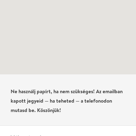
Vélemények
Még nem írtak véleményt az előadásról. Te
láttad?
Írj véleményt
Név
0
/
4000