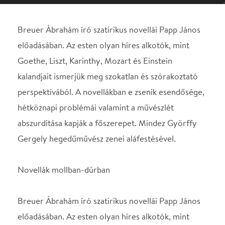
perspektívából. A novellákban e zsenik esendősége,
hétköznapi problémái valamint a művészlét
abszurditása kapják a főszerepet. Mindez Györffy
Gergely hegedűművész zenei aláfestésével.
Novellák mollban-dúrban
Breuer Ábrahám író szatirikus novellái Papp János
előadásában. Az esten olyan híres alkotók, mint
Goethe, Liszt, Karinthy, Mozart és Einstein
kalandjait ismerjük meg szokatlan és szórakoztató
perspektívából. A novellákban e zsenik esendősége,
hétköznapi problémái valamint a művészlét
abszurditása kapják a főszerepet. Mindez Györffy
Gergely hegedűművész zenei aláfestésével.
Szereplők:
Papp János – színművész, dramaturg