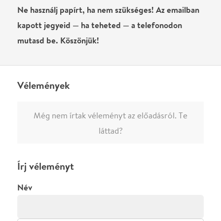
0
/
4000
Ha nem vagy belépve, vagy nem vásároltál még jegyet erre az
előadásra, akkor jóvá kell hagyjuk az írásodat, mielőtt
megjelenne.
Regisztrálj/lépj be
vagy vásárolj jegyet az
előadásra az azonnali kommenteléshez.
ELKÜLDÖM
·
·
ADATVÉDELEM
FELIRATKOZOM
KAPCSOLAT
·
·
·
·
SZÍNHÁZAINK
RÓLUNK
SAJTÓSZOBA
·
BLOG
ÁSZF
Facebookon
Instagramon
Kövess minket
&