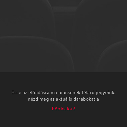
Erre az előadásra ma nincsenek félárú jegyeink,
nézd meg az aktuális darabokat a
Főoldalon!
Breuer Ábrahám író szatirikus novellái Papp János
előadásában. Az esten olyan híres alkotók, mint
Goethe, Liszt, Karinthy, Mozart és Einstein
kalandjait ismerjük meg szokatlan és szórakoztató