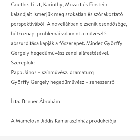
Györffy Gergely hegedűművész – zeneszerző
Írta: Breuer Ábrahám
A Mamelosn Jiddis Kamaraszínház produkciója
SZEREPOSZTÁS
színművész, dramaturg
Papp János
STÁBLISTA
hegedűművész –
Győrffy Gergely
zeneszerző