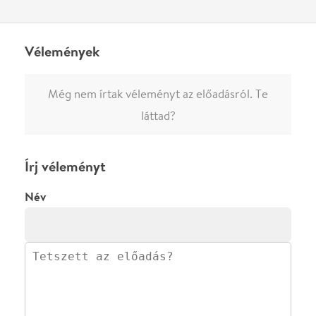
0
/
4000
Ha nem vagy belépve, vagy nem vásároltál még jegyet erre az
előadásra, akkor jóvá kell hagyjuk az írásodat, mielőtt
megjelenne.
Regisztrálj/lépj be
vagy vásárolj jegyet az
előadásra az azonnali kommenteléshez.
ELKÜLDÖM
·
·
ADATVÉDELEM
FELIRATKOZOM
KAPCSOLAT
·
·
·
·
SZÍNHÁZAINK
RÓLUNK
SAJTÓSZOBA
·
BLOG
ÁSZF