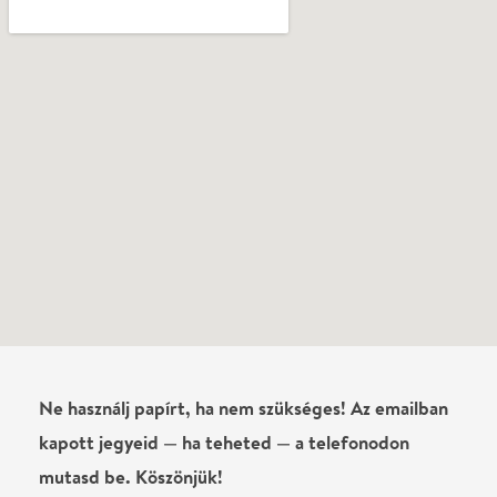
Ne használj papírt, ha nem szükséges! Az emailban
kapott jegyeid — ha teheted — a telefonodon
mutasd be. Köszönjük!
Vélemények
Még nem írtak véleményt az előadásról. Te
láttad?
Írj véleményt
Név