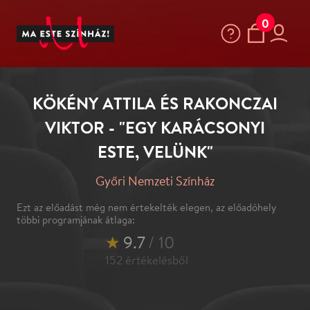
0
KÖKÉNY ATTILA ÉS RAKONCZAI
VIKTOR - "EGY KARÁCSONYI
ESTE, VELÜNK"
Győri Nemzeti Színház
Ezt az előadást még nem értekelték elegen, az előadóhely
többi programjának átlaga:
★
9.7
/ 10
152
értékelésből