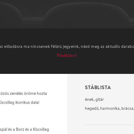
az előadásra ma nincsenek félárú jegyeink, nézd meg az aktuális darab
Főoldalon!
STÁBLISTA
 közös zenélés öröme hozta
ének, gitár
iscsillag ikonikus dalai
hegedű, harmonika, brácsa,
pál és a Borz és a Kiscsillag