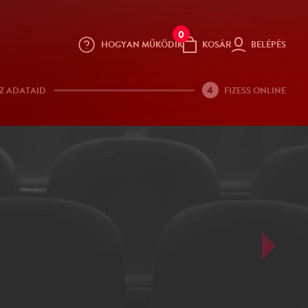
0
HOGYAN MŰKÖDIK
KOSÁR
BELÉPÉS
4
Z ADATAID
FIZESS ONLINE