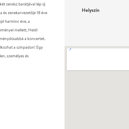
ét zenész barátjával lép új
Helyszín
sa és zenekarvezetője 18 éve
jd harminc éve, a
zeményei mellett, Heidl
élménydúsabbá a koncertet.
álkozhat a színpadon! Egy
len, személyes és