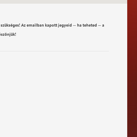
 szükséges! Az emailban kapott jegyeid — ha teheted — a
öszönjük!