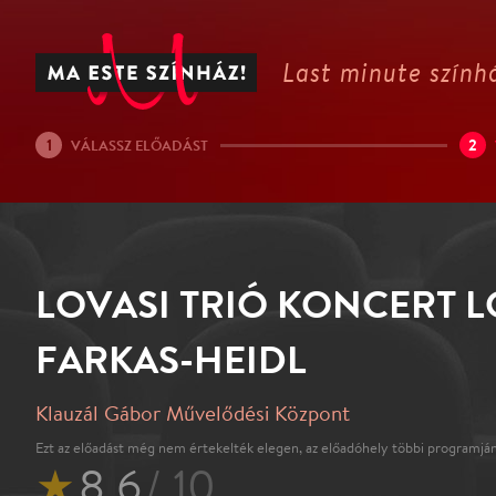
Last minute színhá
1
2
VÁLASSZ ELŐADÁST
LOVASI TRIÓ KONCERT L
FARKAS-HEIDL
Klauzál Gábor Művelődési Központ
Ezt az előadást még nem értekelték elegen, az előadóhely többi programján
★
8.6
/ 10