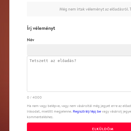
Még nem írtak véleményt az előadásról. T
Írj véleményt
Név
0
/
4000
Ha nem vagy belépve, vagy nem vásároltál még jegyet erre az előadá
írásodat, mielőtt megjelenne.
Regisztrálj/lépj be
vagy vásárolj jegye
kommenteléshez.
ELKÜLDÖM