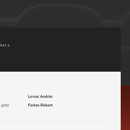
okat a
Lovasi András
Farkas Róbert
 gitár