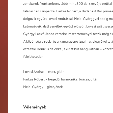
zenekarok frontembere, több mint 300 dal szerzője ezúttal k
felállásban színpadra. Farkas Róbert, a Budapest Bár prímá
dolgozik együtt Lovasi Andrással, Heidl Györggyel pedig ma
katonaéveik alatt zenéltek együtt először. Lovasi saját szer
György Lackfi János verseire írt szerzeményei teszik még 
A közönség a rock- és a kamarazene izgalmas elegyével tal
este tele ikonikus dalokkal, akusztikus hangulatban – közvet
felejthetetlen!
Lovasi András – ének, gitár
Farkas Róbert – hegedű, harmonika, brácsa, gitár
Heidl György – gitár, ének
Vélemények