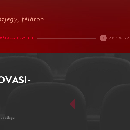
zjegy, féláron.
3
VÁLASSZ JEGYEKET
ADD MEG A
OVASI-
ak átlaga: