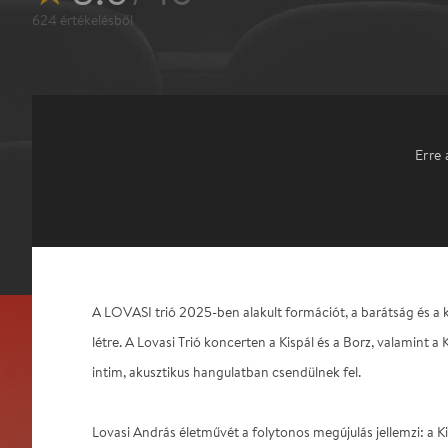
624
értékelésből
Erre 
A LOVASI trió 2025-ben alakult formációt, a barátság és a
létre. A Lovasi Trió koncerten a Kispál és a Borz, valamint a K
intim, akusztikus hangulatban csendülnek fel.
Lovasi András életművét a folytonos megújulás jellemzi: a Kis