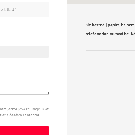
e láttad?
Ne használj papírt, ha nem
telefonodon mutasd be. K
sra, akkor jóvá kell hagyjuk az
t az előadásra az azonnali