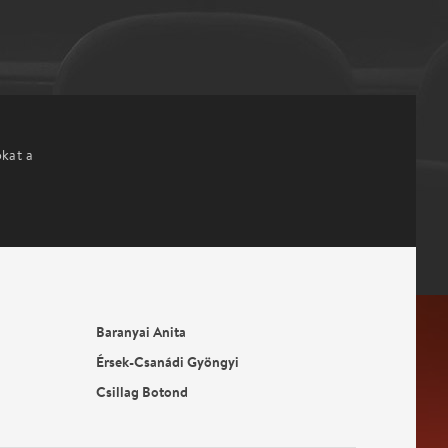
okat a
Baranyai Anita
Érsek-Csanádi Gyöngyi
Csillag Botond