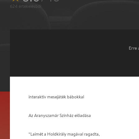
624
értékelésből
Erre 
interaktív mesejáték bábokkal
Az Aranyszamár Színház előadása
“Laimét a Holdkirály magával ragadta,