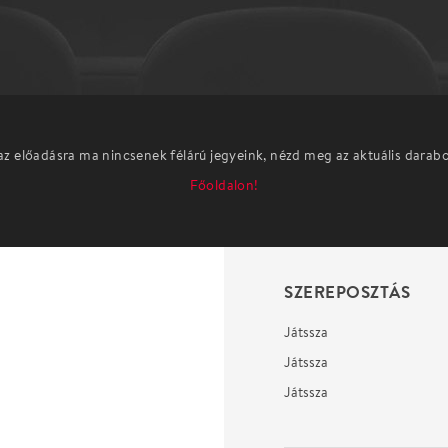
az előadásra ma nincsenek félárú jegyeink, nézd meg az aktuális darab
Főoldalon!
SZEREPOSZTÁS
Játssza
Játssza
Játssza