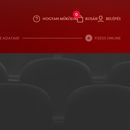
0
HOGYAN MŰKÖDIK
KOSÁR
BELÉPÉS
4
Z ADATAID
FIZESS ONLINE