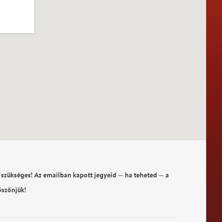
 szükséges! Az emailban kapott jegyeid — ha teheted — a
öszönjük!