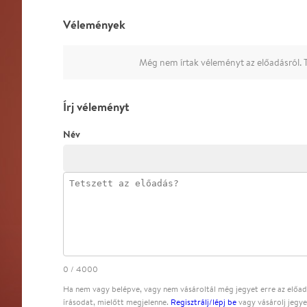
Vélemények
Még nem írtak véleményt az előadásról. T
Írj véleményt
Név
0
/
4000
Ha nem vagy belépve, vagy nem vásároltál még jegyet erre az előadá
írásodat, mielőtt megjelenne.
Regisztrálj/lépj be
vagy vásárolj jegye