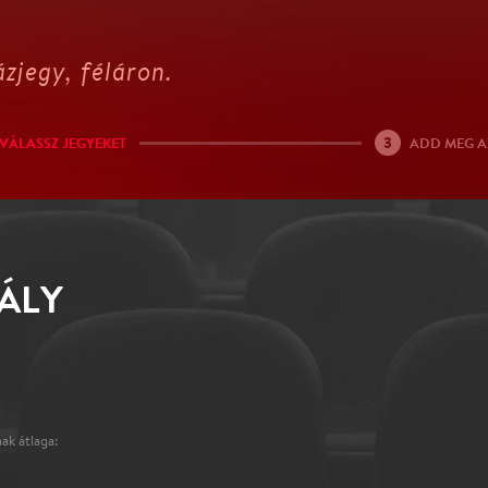
zjegy, féláron.
3
VÁLASSZ JEGYEKET
ADD MEG A
ÁLY
ak átlaga: