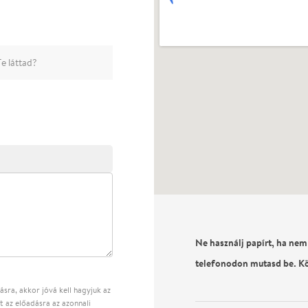
e láttad?
Ne használj papírt, ha nem
telefonodon mutasd be. K
sra, akkor jóvá kell hagyjuk az
t az előadásra az azonnali