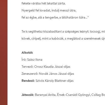
fekete várába hét lakattal zárta.
Nyergeld fel lovadat, indulj messzi útra,
fel az égbe, alá a tengerbe, a látóhatáron túlra…”
Te is segíthetsz kiszabadítani a szépséges leányt: locsogj, m
kövek, ciripelj, mint a kabócák, s meglátod a szerelmesek új
Alkotók
Író: Szász Ilona
Tervező: Orosz Klaudia Jászai-díjas
Zeneszerző: Novák János Jászai-díjas
Rendező:
Szívós Károly Blattner-díjas
Játsszák:
Baranyai Anita, Érsek-Csanádi Gyöngyi, Csillag B