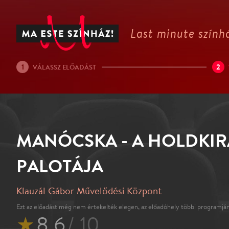
Last minute színhá
1
2
VÁLASSZ ELŐADÁST
MANÓCSKA - A HOLDKIR
PALOTÁJA
Klauzál Gábor Művelődési Központ
Ezt az előadást még nem értekelték elegen, az előadóhely többi programján
★
8.6
/ 10