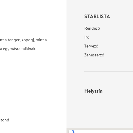
STÁBLISTA
Rendező
Író
int a tenger, kopogj, mint a
Tervező
ra egymásra találnak.
Zeneszerző
Helyszín
otond