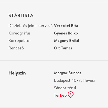
Ne használj papírt, ha nem szükséges! Az emailban
kapott jegyeid — ha teheted — a telefonodon
mutasd be. Köszönjük!
Vélemények