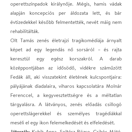
Fedák áll, aki visszatekint életének kulcspontjaira:
pályájának diadalaira, viharos kapcsolatára Molnár
Ferenccel, a kegyvesztettségre és a méltatlan
tárgyalásra. A látványos, zenés előadás csillogó
operettslágerekkel és személyes tragédiákkal
meséli el egy ikon felemelkedését és elfeledését.
Játsszák:
Kubik Anna, Soltész Bözse, Csikós Máté,
Kiss Anna Gizella, Haumann Máté, Csankó Zoltán,
Viczián Ottó, Rancsó Dezső, Fillár István, Varga
Szilvia, Nagy Petra, Keresztény Tamás, Vlahovics
Edit, Fellinger Domonkos, Z. Kovács Gábor
Rendező: Olt Tamás
Korosztály: 14+
Bemutató:
2025. október 3.
SZEREPOSZTÁS