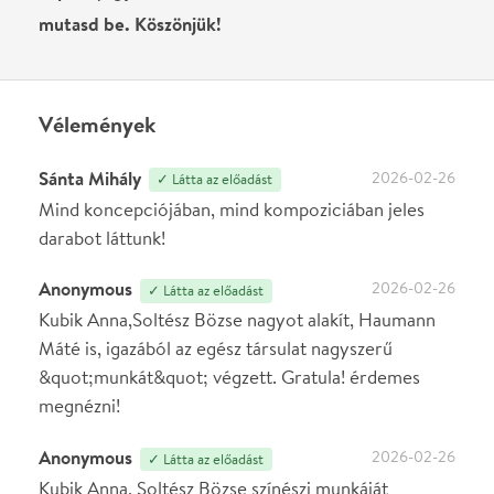
Vendég
2026-02-13
✓ Látta az előadást
Lebilingyelő ,érzelmekkel teli . Hatalmas élmény
volt. A színészek teljesítményét külön
kiemelném...Frenetikus volt, akàrcsak a hang
technika és a rendezés. Köszönöm az élményt.
Írj véleményt
Név
0
/
4000
Ha nem vagy belépve, vagy nem vásároltál még jegyet erre az