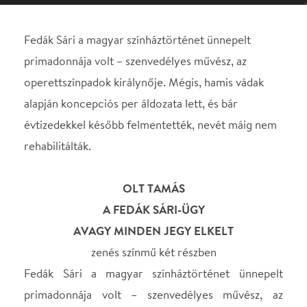
évtizedekkel később felmentették, nevét máig nem
rehabilitálták.
OLT TAMÁS
A FEDÁK SÁRI-ÜGY
AVAGY MINDEN JEGY ELKELT
zenés színmű két részben
Fedák Sári a magyar színháztörténet ünnepelt
primadonnája volt – szenvedélyes művész, az
operettszínpadok királynője. Mégis, hamis vádak
alapján koncepciós per áldozata lett, és bár
évtizedekkel később felmentették, nevét máig nem
rehabilitálták.
Olt Tamás zenés életrajzi tragikomédiája árnyalt
képet ad egy legendás nő sorsáról – és rajta
keresztül egy egész korszakról. A darab
középpontjában az idősödő, vidékre száműzött