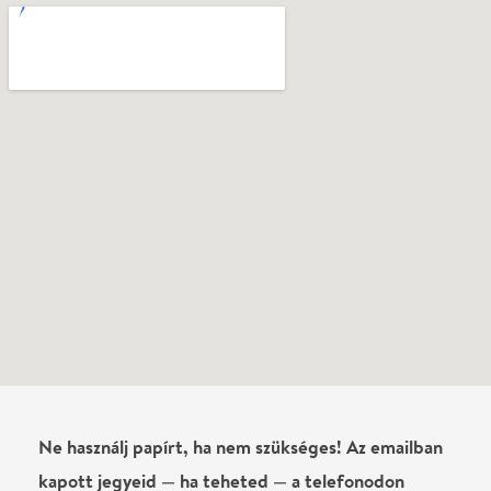
Sánta Mihály
2026-02-26
✓ Látta az előadást
Mind koncepciójában, mind kompoziciában jeles
darabot láttunk!
Anonymous
2026-02-26
✓ Látta az előadást
Kubik Anna,Soltész Bözse nagyot alakít, Haumann
Máté is, igazából az egész társulat nagyszerű
&quot;munkát&quot; végzett. Gratula! érdemes
megnézni!
Anonymous
2026-02-26
✓ Látta az előadást
Kubik Anna, Soltész Bözse színészi munkáját
szeretném megdicsérni, kiemelni! Nem tudtam
róluk levenni a szemem, olyan átéléssel játszottak.
Az egész társulat remek munkát végzett! Nagy
slágerek, és kemény dráma látható a színpadon.
Szem nem maradt szárazon a meghatottságtól a
darab végére a nézőtéren.