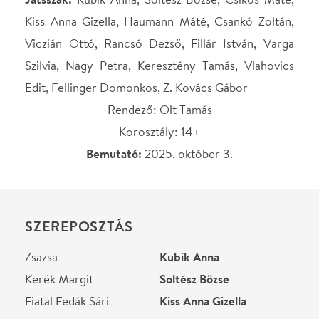
Zsazsa
Kubik Anna
Kerék Margit
Soltész Bözse
Fiatal Fedák Sári
Kiss Anna Gizella
Molnár Ferenc
Haumann Máté
Ügyész
Csankó Zoltán
Újságíró/Kornél/Básti
Viczián Ottó
Lajos
Bíró
Rancsó Dezső
Direktor/Ügyvéd
Fillár István
Honthy Hanna/Téglássy
Varga Szilvia
Emmy
Fiatal Téglássy Emmy
Nagy Petra
Putyi/Jacobi Viktor/Lovik
Keresztény Tamás
Károly
Kürthy Sári
Vlahovics Edit
Szántó hadnagy/Lajos
Fellinger Domonkos