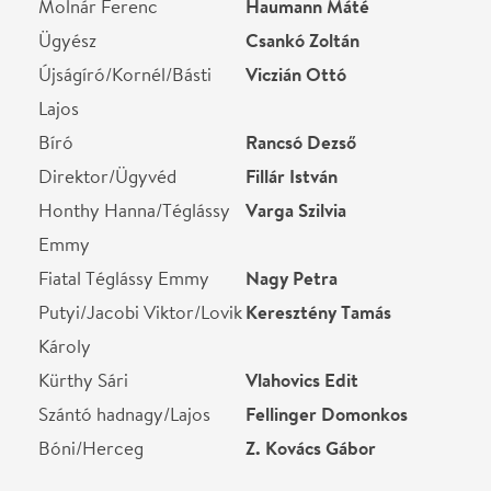
Bóni/Herceg
Z. Kovács Gábor
STÁBLISTA
Díszlet- és jelmeztervező
Vereckei Rita
Koreográfus
Gyenes Ildikó
Korrepetitor
Magony Enikő
Rendező
Olt Tamás
Helyszín
Magyar Színház
Budapest, 1077, Hevesi
Sándor tér 4.
Térkép