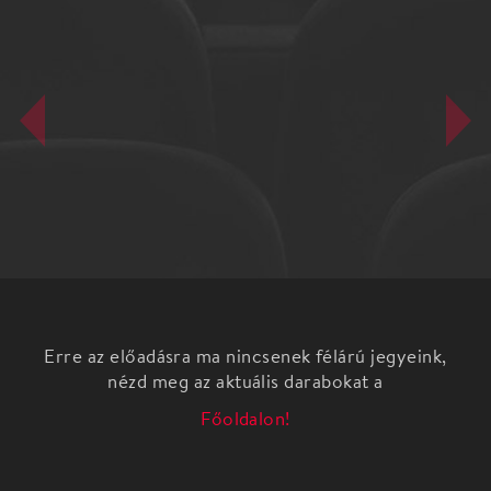
Erre az előadásra ma nincsenek félárú jegyeink,
nézd meg az aktuális darabokat a
Főoldalon!
Fedák Sári a magyar színháztörténet ünnepelt
primadonnája volt – szenvedélyes művész, az
operettszínpadok királynője. Mégis, hamis vádak
alapján koncepciós per áldozata lett, és bár