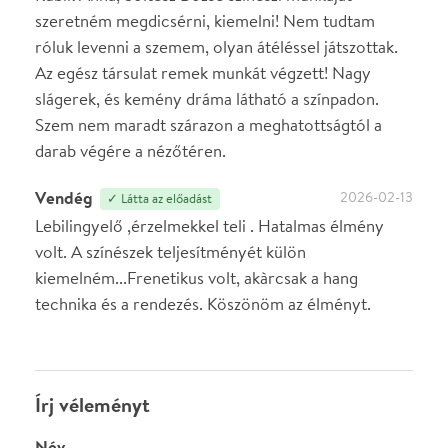
előadásra, akkor jóvá kell hagyjuk az írásodat, mielőtt
megjelenne.
Regisztrálj/lépj be
vagy vásárolj jegyet az
előadásra az azonnali kommenteléshez.
ELKÜLDÖM
·
·
ADATVÉDELEM
FELIRATKOZOM
KAPCSOLAT
·
·
·
·
SZÍNHÁZAINK
RÓLUNK
SAJTÓSZOBA
·
BLOG
ÁSZF
Facebookon
Instagramon
Kövess minket
&