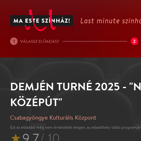
Last minute színhá
1
2
VÁLASSZ ELŐADÁST
DEMJÉN TURNÉ 2025 - "
KÖZÉPÚT"
Csabagyöngye Kulturális Központ
Ezt az előadást még nem értekelték elegen, az előadóhely többi programján
★
9.7
/ 10