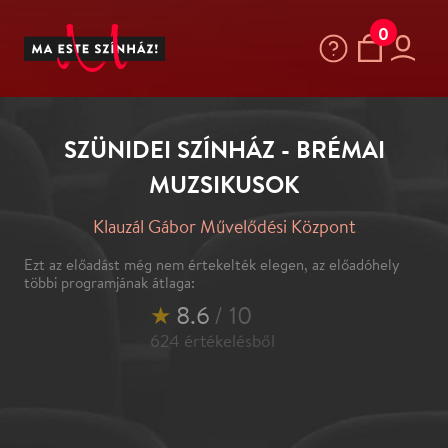
0
SZÜNIDEI SZÍNHÁZ - BRÉMAI
MUZSIKUSOK
Klauzál Gábor Művelődési Központ
Ezt az előadást még nem értekelték elegen, az előadóhely
többi programjának átlaga:
★
8.6
/ 10
624
értékelésből