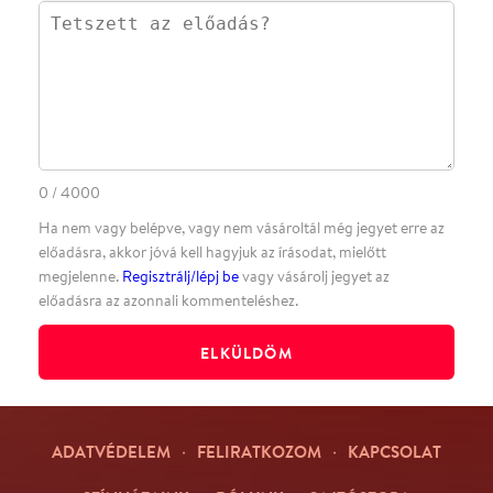
·
BLOG
ÁSZF
Facebookon
Instagramon
Kövess minket
&