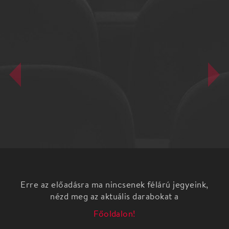
Erre az előadásra ma nincsenek félárú jegyeink,
nézd meg az aktuális darabokat a
Főoldalon!
Brémai muzsikusok – interaktív mesejáték
A Hahota Gyermekszínház előadása