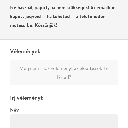
0
/
4000
Ha nem vagy belépve, vagy nem vásároltál még jegyet erre az
előadásra, akkor jóvá kell hagyjuk az írásodat, mielőtt
megjelenne.
Regisztrálj/lépj be
vagy vásárolj jegyet az
előadásra az azonnali kommenteléshez.
ELKÜLDÖM
·
·
ADATVÉDELEM
FELIRATKOZOM
KAPCSOLAT
·
·
·
·
SZÍNHÁZAINK
RÓLUNK
SAJTÓSZOBA