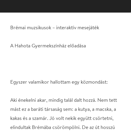
Egyszer valamikor hallottam egy közmondást:
Aki énekelni akar, mindig talál dalt hozzá. Nem tett
mást ez a baráti társaság sem: a kutya, a macska, a
kakas és a szamár. Jó volt nekik együtt csörtetni,
elindultak Brémába csörömpölni. De az út hosszú
és fárasztó, szabad ég alatt jött a nyugovó.
Az alkalmi szállás nem volt kényelmes, akadt is egy
ház a közelben, nem túl rendes.
A bonyodalom itt kezdődik, jobb lesz versem
rövidre zárni. Amint látod nem kenyerem a
rímfaragás. Foglalj helyet! Inkább nézd az előadást.