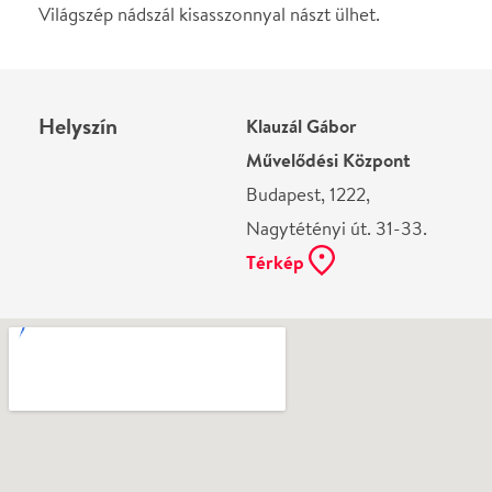
Ne használj papírt, ha nem szükséges! Az emailban
kapott jegyeid — ha teheted — a telefonodon
mutasd be. Köszönjük!