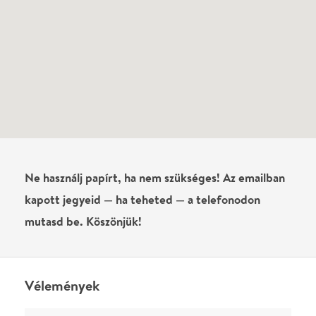
Vélemények
Még nem írtak véleményt az előadásról. Te
láttad?
Írj véleményt
Név