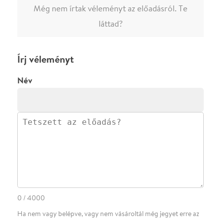
0
/
4000
Ha nem vagy belépve, vagy nem vásároltál még jegyet erre az
előadásra, akkor jóvá kell hagyjuk az írásodat, mielőtt
megjelenne.
Regisztrálj/lépj be
vagy vásárolj jegyet az
előadásra az azonnali kommenteléshez.
ELKÜLDÖM
·
·
ADATVÉDELEM
FELIRATKOZOM
KAPCSOLAT
·
·
·
·
SZÍNHÁZAINK
RÓLUNK
SAJTÓSZOBA
·
BLOG
ÁSZF
Facebookon
Instagramon
Kövess minket
&