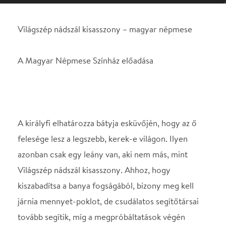
A királyfi elhatározza bátyja esküvőjén, hogy az ő
felesége lesz a legszebb, kerek-e világon. Ilyen
azonban csak egy leány van, aki nem más, mint
Világszép nádszál kisasszony. Ahhoz, hogy
kiszabadítsa a banya fogságából, bizony meg kell
járnia mennyet-poklot, de csudálatos segítőtársai
tovább segítik, míg a megpróbáltatások végén
Világszép nádszál kisasszonnyal nászt ülhet.
Helyszín
Klauzál Gábor
Művelődési Központ
Budapest, 1222,
Nagytétényi út. 31-33.
Térkép