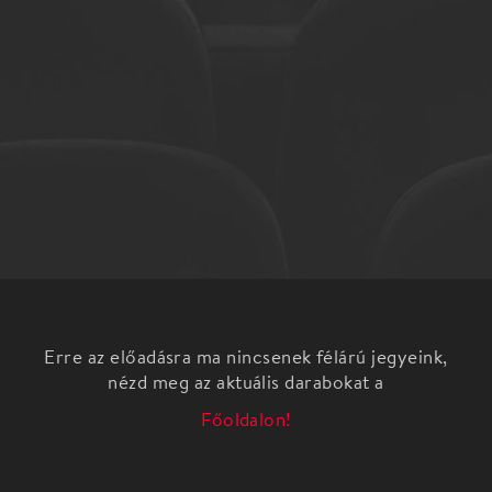
Erre az előadásra ma nincsenek félárú jegyeink,
nézd meg az aktuális darabokat a
Főoldalon!
Világszép nádszál kisasszony – magyar népmese
A Magyar Népmese Színház előadása