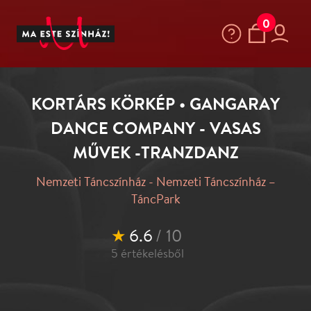
0
KORTÁRS KÖRKÉP • GANGARAY
DANCE COMPANY - VASAS
MŰVEK -TRANZDANZ
Nemzeti Táncszínház - Nemzeti Táncszínház –
TáncPark
★
6.6
/ 10
5
értékelésből