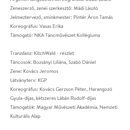
Gyula-díjas, kétszeres Lábán Rudolf-díjas
Támogatók: Magyar Művészeti Akadémia, Nemzeti
Kulturális Alap
Gangaray Dance Company: Down - részlet
Táncművészek: Bali Boglárka, Bánki Bernadett,
Baumgartner Krisztina, Bujdosó Anna, Kovács
Enikő
Jelmeztervező: Bali Boglárka
3D visual: Szilágyi Benjami (Beno)
Tartalomgyártó: Ivanov Gábor
Zene: Gangaray Experimental Music- Hámor
József
Fény: Hámor József
Rendező-Koreográfus: Hámor József