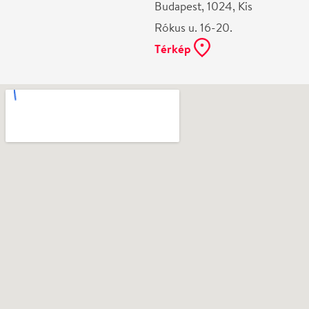
Ne használj papírt, ha nem szükséges! Az emailban
kapott jegyeid — ha teheted — a telefonodon
mutasd be. Köszönjük!
Vélemények
Még nem írtak véleményt az előadásról. Te
láttad?
Írj véleményt
Név