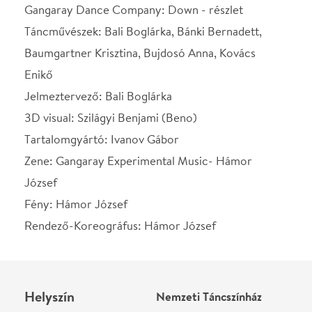
Helyszín
Nemzeti Táncszínház
Budapest, 1024, Kis
Rókus u. 16-20.
Térkép