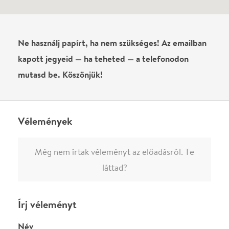
0
/
4000
Ha nem vagy belépve, vagy nem vásároltál még jegyet erre az
előadásra, akkor jóvá kell hagyjuk az írásodat, mielőtt
megjelenne.
Regisztrálj/lépj be
vagy vásárolj jegyet az
előadásra az azonnali kommenteléshez.
ELKÜLDÖM
·
·
ADATVÉDELEM
FELIRATKOZOM
KAPCSOLAT
·
·
·
·
SZÍNHÁZAINK
RÓLUNK
SAJTÓSZOBA
·
BLOG
ÁSZF
Facebookon
Instagramon
Kövess minket
&