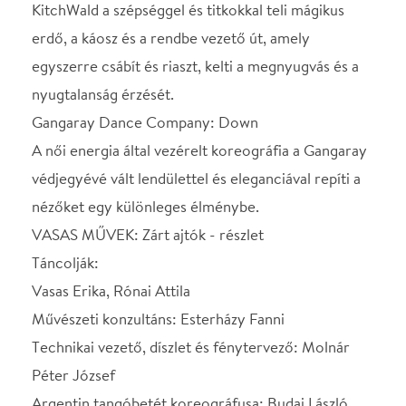
VASAS MŰVEK: Zárt ajtók - részlet
Táncolják:
Vasas Erika, Rónai Attila
Művészeti konzultáns: Esterházy Fanni
Technikai vezető, díszlet és fénytervező: Molnár
Péter József
Argentin tangóbetét koreográfusa: Budai László
Zeneszerző, zenei szerkesztő: Mádi László
Jelmeztervező, sminkmester: Pintér Áron Tamás
Koreográfus: Vasas Erika
Támogató: NKA Táncművészet Kollégiuma
Tranzdanz: KitchWald - részlet
Táncosok: Bozsányi Liliána, Szabó Dániel
Zene: Kovács Jeromos
Látványterv: KGP
Koreográfus: Kovács Gerzson Péter, Harangozó