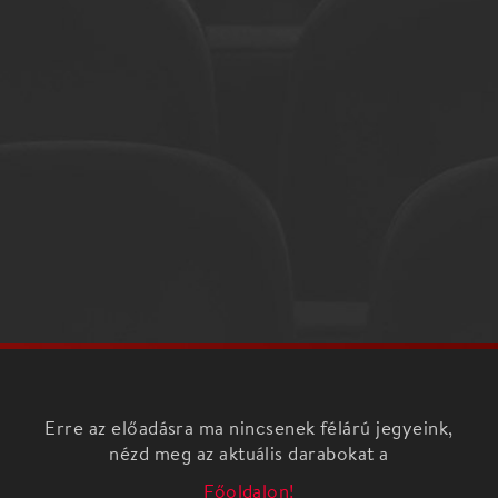
Erre az előadásra ma nincsenek félárú jegyeink,
nézd meg az aktuális darabokat a
Főoldalon!
VASAS MŰVEK: Zárt ajtók
Hogyan lehet hűnek maradni érzékeinkhez, amikor