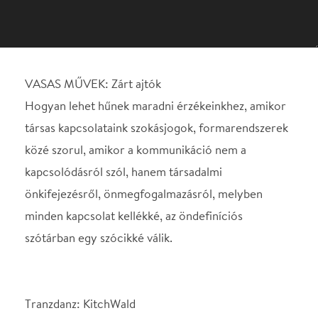
társas kapcsolataink szokásjogok, formarendszerek
közé szorul, amikor a kommunikáció nem a
kapcsolódásról szól, hanem társadalmi
önkifejezésről, önmegfogalmazásról, melyben
minden kapcsolat kellékké, az öndefiníciós
szótárban egy szócikké válik.
Tranzdanz: KitchWald
KitchWald a szépséggel és titkokkal teli mágikus
erdő, a káosz és a rendbe vezető út, amely
egyszerre csábít és riaszt, kelti a megnyugvás és a
nyugtalanság érzését.
Gangaray Dance Company: Down
A női energia által vezérelt koreográfia a Gangaray
védjegyévé vált lendülettel és eleganciával repíti a
nézőket egy különleges élménybe.