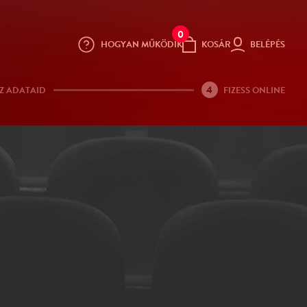
0
HOGYAN MŰKÖDIK
KOSÁR
BELÉPÉS
4
Z ADATAID
FIZESS ONLINE