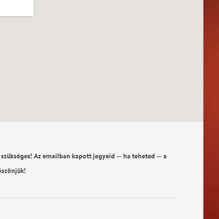
 szükséges! Az emailban kapott jegyeid — ha teheted — a
öszönjük!