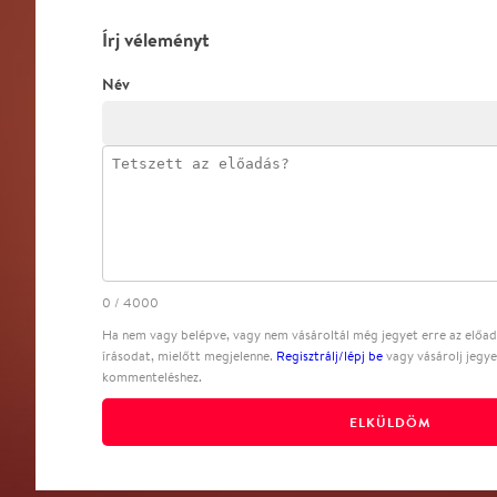
Írj véleményt
Név
0
/
4000
Ha nem vagy belépve, vagy nem vásároltál még jegyet erre az előadá
írásodat, mielőtt megjelenne.
Regisztrálj/lépj be
vagy vásárolj jegye
kommenteléshez.
ELKÜLDÖM