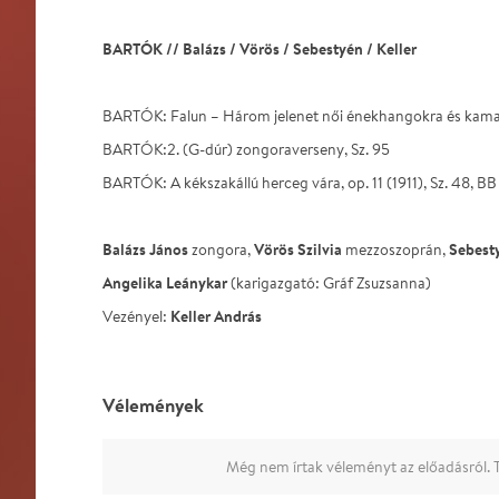
BARTÓK // Balázs / Vörös / Sebestyén / Keller
BARTÓK: Falun – Három jelenet női énekhangokra és kama
BARTÓK:2. (G-dúr) zongoraverseny, Sz. 95
BARTÓK: A kékszakállú herceg vára, op. 11 (1911), Sz. 48, BB
Balázs János
Vörös Szilvia
Sebest
zongora,
mezzoszoprán,
Angelika Leánykar
(karigazgató: Gráf Zsuzsanna)
Keller András
Vezényel:
Vélemények
Még nem írtak véleményt az előadásról. T