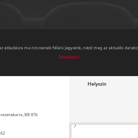
az előadásra ma nincsenek félárú jegyeink, nézd meg az aktuális darab
Főoldalon!
Helyszín
razenekarra, BB 87b
 62