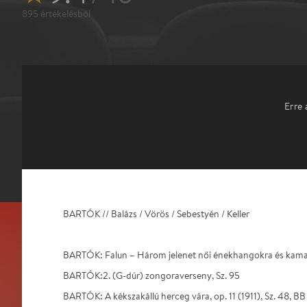
895
értékelésből
Erre 
BARTÓK // Balázs / Vörös / Sebestyén / Keller
BARTÓK: Falun – Három jelenet női énekhangokra és kama
BARTÓK:2. (G-dúr) zongoraverseny, Sz. 95
BARTÓK: A kékszakállú herceg vára, op. 11 (1911), Sz. 48, BB