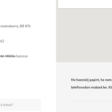
razenekarra, BB 87b
 62
yén Miklós
basszus
Ne használj papírt, ha nem
telefonodon mutasd be. K
e láttad?