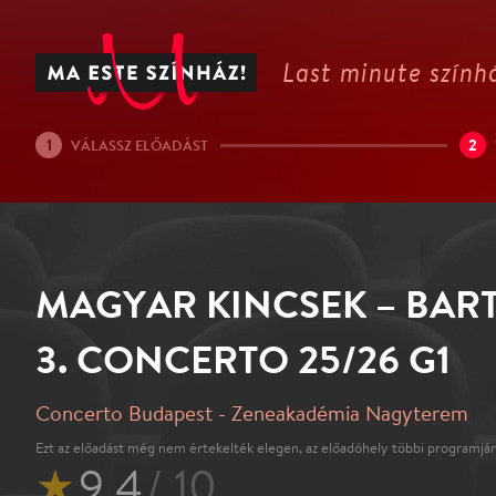
Last minute színhá
1
2
VÁLASSZ ELŐADÁST
MAGYAR KINCSEK – BAR
3. CONCERTO 25/26 G1
Concerto Budapest - Zeneakadémia Nagyterem
Ezt az előadást még nem értekelték elegen, az előadóhely többi programján
★
9.4
/ 10