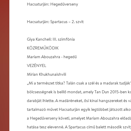
Hacsaturján: Hegedűverseny
Hacsaturján: Spartacus – 2. szvit
Giya Kancheli: III. szimfónia
KÖZREMŰKÖDIK
Mariam Abouzahra - hegedű
VEZÉNYEL
Mirian Khukhunaishvili
„Mi a természet titka? Talán csak a szél és a madarak tudják”
bölcsességnek is beillő mondat, amely Tan Dun 2015-ben 
darabját ihlette. A madáréneket, ősi kínai hangszereket és 
tartalmazó művet Hacsaturján egyik legtöbbet játszott alko
a Hegedűverseny követi, amelyet Mariam Abouzahra előa
hatása tesz elevenné. A Spartacus című balett második szvit