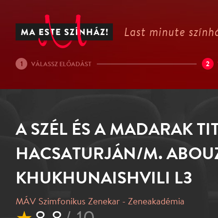
Last minute színhá
1
2
VÁLASSZ ELŐADÁST
A SZÉL ÉS A MADARAK TI
HACSATURJÁN/M. ABOU
KHUKHUNAISHVILI L3
MÁV Szimfonikus Zenekar - Zeneakadémia
★
8.8
/ 10