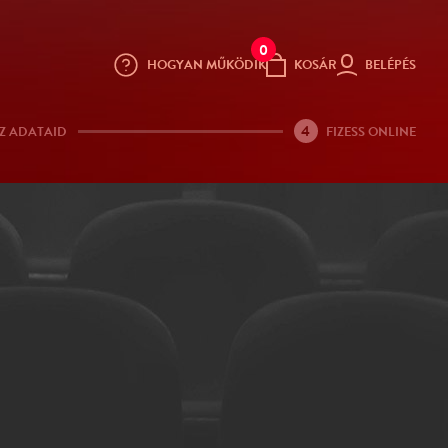
0
HOGYAN MŰKÖDIK
KOSÁR
BELÉPÉS
4
Z ADATAID
FIZESS ONLINE