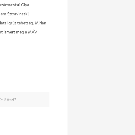
 származású Giya
nem Sztravinszkij
atal grúz tehetség, Mirian
ént ismert meg a MÁV
e láttad?