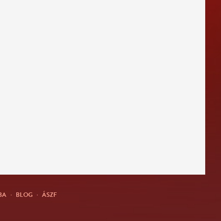
BA
·
BLOG
·
ÁSZF