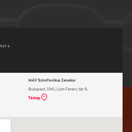
okat a
MÁV Szimfonikus Zenekar
Budapest, 1061, Liszt Ferenc tér 8.
Térkép