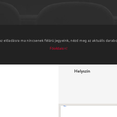
az előadásra ma nincsenek félárú jegyeink, nézd meg az aktuális darab
Főoldalon!
Helyszín