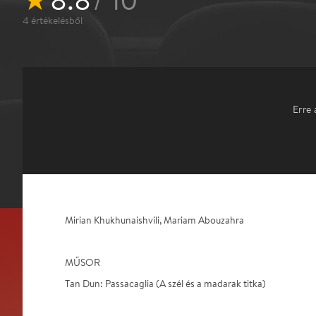
4
értékelésből
Erre 
Mirian Khukhunaishvili, Mariam Abouzahra
MŰSOR
Tan Dun: Passacaglia (A szél és a madarak titka)