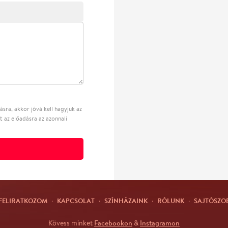
sra, akkor jóvá kell hagyjuk az
t az előadásra az azonnali
FELIRATKOZOM
·
KAPCSOLAT
·
SZÍNHÁZAINK
·
RÓLUNK
·
SAJTÓSZO
Facebookon
Instagramon
Kövess minket
&