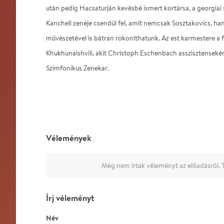
után pedig Hacsaturján kevésbé ismert kortársa, a georgiai
Kancheli zenéje csendül fel, amit nemcsak Sosztakovics, ha
művészetével is bátran rokoníthatunk. Az est karmestere a fi
Khukhunaishvili, akit Christoph Eschenbach asszisztensek
Szimfonikus Zenekar.
Vélemények
Még nem írtak véleményt az előadásról. T
Írj véleményt
Név