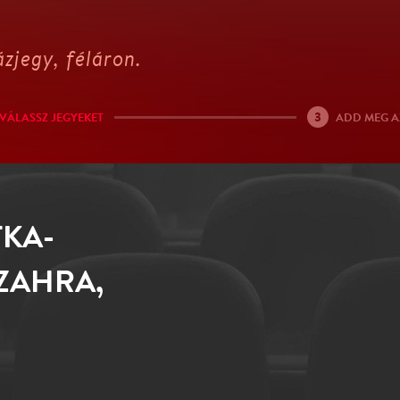
zjegy, féláron.
3
VÁLASSZ JEGYEKET
ADD MEG A
TKA-
ZAHRA,