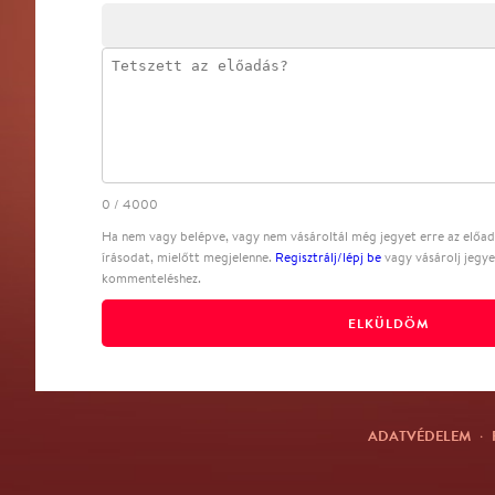
0
/
4000
Ha nem vagy belépve, vagy nem vásároltál még jegyet erre az előadá
írásodat, mielőtt megjelenne.
Regisztrálj/lépj be
vagy vásárolj jegye
kommenteléshez.
ELKÜLDÖM
ADATVÉDELEM
·