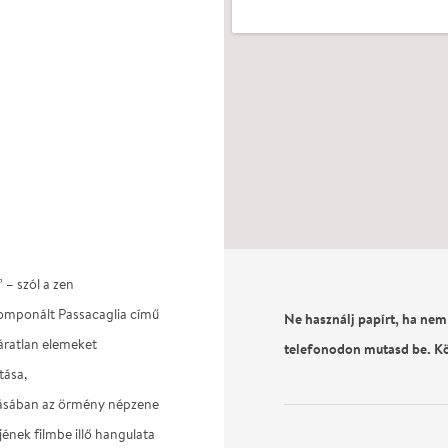
 – szól a zen
komponált Passacaglia című
Ne használj papírt, ha nem
váratlan elemeket
telefonodon mutasd be. K
tása,
dásában az örmény népzene
jének filmbe illő hangulata