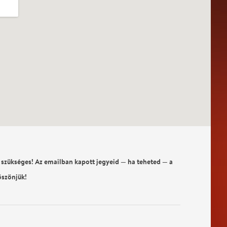
 szükséges! Az emailban kapott jegyeid — ha teheted — a
öszönjük!