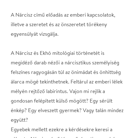
A Nárcisz és Ekhó mitológiai történetét is
megidéző darab nézői a nárcisztikus személyiség
felszínes ragyogásán túl az önimádat és önhittség
álarca mögé tekinthetnek. Feltárul az emberi lélek
mélyén rejtőző labirintus. Vajon mi rejlik a
gondosan felépített külső mögött? Egy sérült
énkép? Egy elveszett gyermek? Vagy talán mindez
együtt?
Egyebek mellett ezekre a kérdésekre keresi a
választ a Nárcisz című táncművészeti monodráma,
amely a tarot kártya archetípusait felhasználva
mutatja be, hogyan emésztheti fel a nárcizmus az
emberi kapcsolatokat, és milyen módon
kereshetnek kiutat ebből a csapdából azok, akik
benne rekedtek. Ha létezik egyáltalán kiút ebből az
útvesztőből.
Ez a darab egy tükörjáték, amelyben mindenki