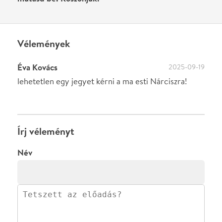
0
/
4000
Ha nem vagy belépve, vagy nem vásároltál még jegyet erre az
előadásra, akkor jóvá kell hagyjuk az írásodat, mielőtt
megjelenne.
Regisztrálj/lépj be
vagy vásárolj jegyet az
előadásra az azonnali kommenteléshez.
ELKÜLDÖM
·
·
ADATVÉDELEM
FELIRATKOZOM
KAPCSOLAT
·
·
·
·
SZÍNHÁZAINK
RÓLUNK
SAJTÓSZOBA
·
BLOG
ÁSZF
Facebookon
Instagramon
Kövess minket
&