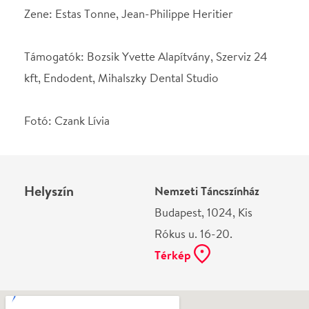
Rókus u. 16-20.
Térkép
Ne használj papírt, ha nem szükséges! Az emailban