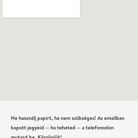
kapott jegyeid — ha teheted — a telefonodon
mutasd be. Köszönjük!
Vélemények
Éva Kovács
2025-09-19
lehetetlen egy jegyet kérni a ma esti Nárciszra!
Írj véleményt
Név