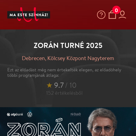
0
ZORÁN TURNÉ 2025
Debrecen, Kölcsey Központ Nagyterem
Ezt az előadást még nem értekelték elegen, az előadóhely
többi programjának átlaga:
★
9.7
/ 10
152
értékelésből