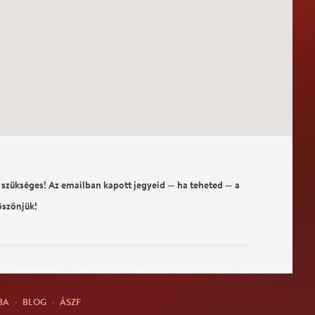
 szükséges! Az emailban kapott jegyeid — ha teheted — a
öszönjük!
BA
·
BLOG
·
ÁSZF