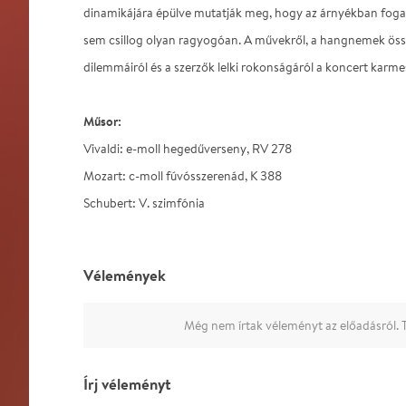
dinamikájára épülve mutatják meg, hogy az árnyékban foga
sem csillog olyan ragyogóan. A művekről, a hangnemek öss
dilemmáiról és a szerzők lelki rokonságáról a koncert karm
Műsor:
Vivaldi: e-moll hegedűverseny, RV 278
Mozart: c-moll fúvósszerenád, K 388
Schubert: V. szimfónia
Vélemények
Még nem írtak véleményt az előadásról. T
Írj véleményt