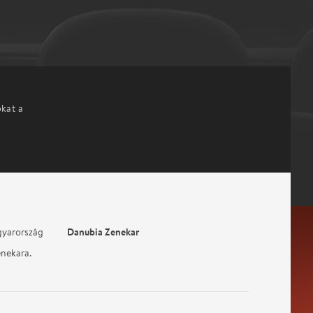
okat a
Danubia Zenekar
gyarország
enekara.