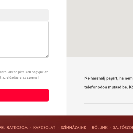
sra, akkor jóvá kell hagyjuk az
t az előadásra az azonnali
Ne használj papírt, ha nem
telefonodon mutasd be. K
FELIRATKOZOM
·
KAPCSOLAT
·
SZÍNHÁZAINK
·
RÓLUNK
·
SAJTÓSZO