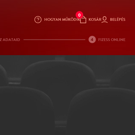
0
HOGYAN MŰKÖDIK
KOSÁR
BELÉPÉS
4
Z ADATAID
FIZESS ONLINE