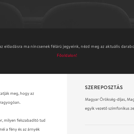
az előadásra ma nincsenek félárú jegyeink, nézd meg az aktuális darab
Főoldalon!
SZEREPOSZTÁS
tatják meg, hogy az
Magyar Örökség-díjas, Ma
 ragyogóan.
egyik vezető szimfonikus z
r, milyen felszabadító tud
néi a fény és az árnyék