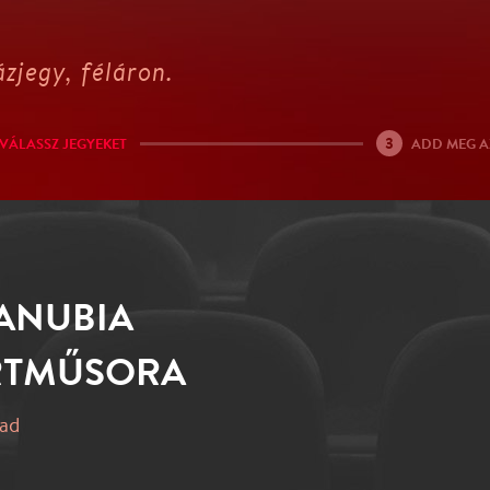
zjegy, féláron.
3
VÁLASSZ JEGYEKET
ADD MEG A
DANUBIA
RTMŰSORA
pad