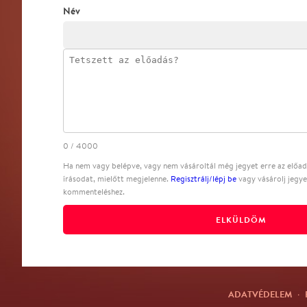
Név
0
/
4000
Ha nem vagy belépve, vagy nem vásároltál még jegyet erre az előadá
írásodat, mielőtt megjelenne.
Regisztrálj/lépj be
vagy vásárolj jegye
kommenteléshez.
ELKÜLDÖM
ADATVÉDELEM
·