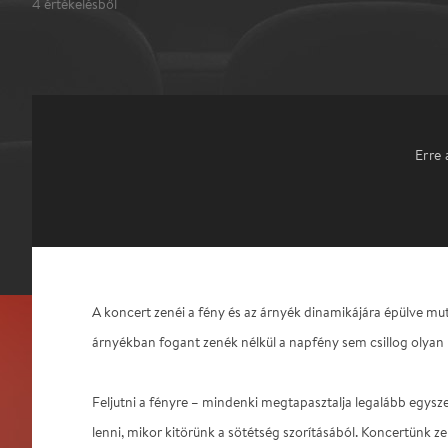
4
értékelésből
Erre 
A koncert zenéi a fény és az árnyék dinamikájára épülve mu
árnyékban fogant zenék nélkül a napfény sem csillog olyan
Feljutni a fényre – mindenki megtapasztalja legalább egysze
lenni, mikor kitörünk a sötétség szorításából. Koncertünk ze