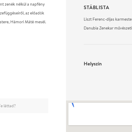
nt zenék nélkül a napfény
STÁBLISTA
zefüggéseiről, az előadók
Liszt Ferenc-díjas karmeste
estere, Hámori Máté mesél.
Danubia Zenekar művészeti 
Helyszín
e láttad?