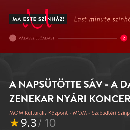
Last minute színhá
1
2
VÁLASSZ ELŐADÁST
A NAPSÜTÖTTE SÁV - A 
ZENEKAR NYÁRI KONCE
MOM Kulturális Központ - MOM - Szabadtéri Szín
★
9.3
/ 10