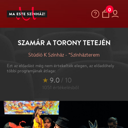
0
SZAMÁR A TORONY TETEJÉN
Stúdió K Színház - *Színházterem
Ezt az előadást még nem értekelték elegen, az előadóhely
többi programjának átlaga:
★
9.0
/ 10
1051
értékelésből