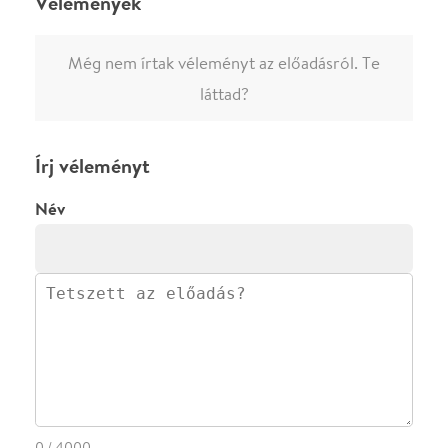
0
/
4000
Ha nem vagy belépve, vagy nem vásároltál még jegyet erre az
előadásra, akkor jóvá kell hagyjuk az írásodat, mielőtt
megjelenne.
Regisztrálj/lépj be
vagy vásárolj jegyet az
előadásra az azonnali kommenteléshez.
ELKÜLDÖM
·
·
ADATVÉDELEM
FELIRATKOZOM
KAPCSOLAT
·
·
·
·
SZÍNHÁZAINK
RÓLUNK
SAJTÓSZOBA
·
BLOG
ÁSZF
Facebookon
Instagramon
Kövess minket
&