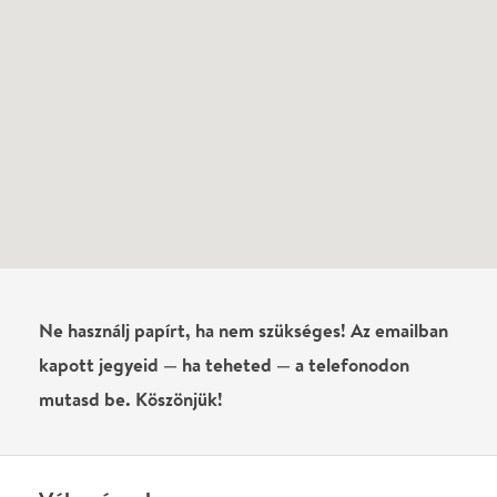
Ne használj papírt, ha nem szükséges! Az emailban
kapott jegyeid — ha teheted — a telefonodon
mutasd be. Köszönjük!
Vélemények
Még nem írtak véleményt az előadásról. Te
láttad?
Írj véleményt
Név