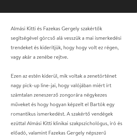
vagy akár a zenébe rejtve.
Ezen az estén kiderül, mik voltak a zenetörténet
nagy pick-up line-jai, hogy valójában miért írt
számtalan zeneszerző zongorára négykezes
műveket és hogy hogyan képzelt el Bartók egy
romantikus ismerkedést. A szakértő vendégek
ezúttal Almási Kitti klinikai szakpszichológus, író és
előadó, valamint Fazekas Gergely népszerű
zenetörténész, a Zeneakadémia oktatója lesznek.
Kettejük segítségével górcső alá vesszük a mai
ismerkedési trendeket és kiderítjük, hogy volt ez
régen, vagy akár a zenébe rejtve.
Közreműködők:
Seidl Dénes – trombita
Almási Kitti klinikai szakpszichológus