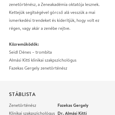
Fazekas Gergely zenetörténész
STÁBLISTA
Zenetörténész
Fazekas Gergely
Klinikai szakpszichológus
Dr. Almási Kitti
Karmester
Dénes-Worowski Marcell
Magyar Örökség-díjas,
Danubia Zenekar
Magyarország egyik
vezető szimfonikus
zenekara.
Helyszín
Budapest Music Center
Budapest, 1093, Mátyás
utca 8.