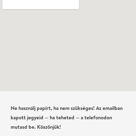
mutasd be. Köszönjük!
Vélemények
Még nem írtak véleményt az előadásról. Te
láttad?
Írj véleményt
Név