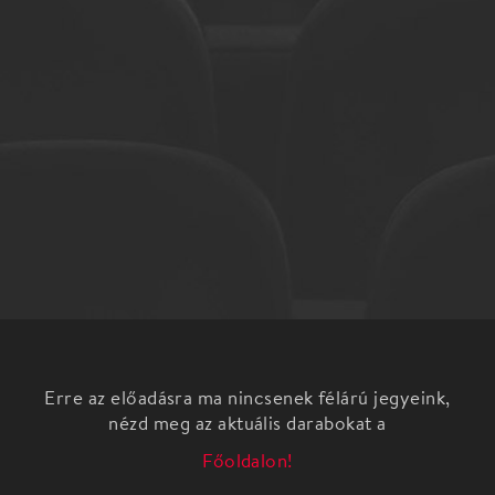
Erre az előadásra ma nincsenek félárú jegyeink,
nézd meg az aktuális darabokat a
Főoldalon!
Almási Kitti és Fazekas Gergely szakértők
segítségével górcső alá vesszük a mai ismerkedési
trendeket és kiderítjük, hogy hogy volt ez régen,