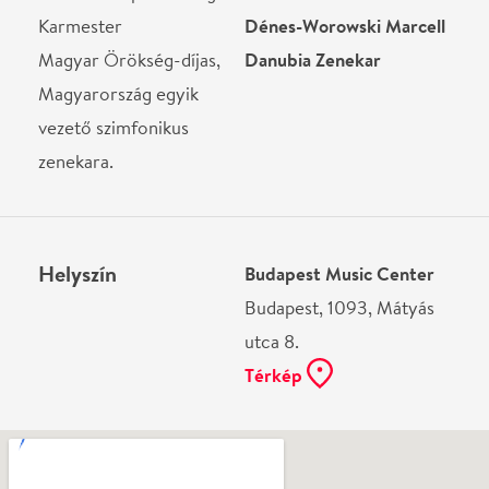
Térkép
Ne használj papírt, ha nem szükséges! Az emailban
kapott jegyeid — ha teheted — a telefonodon