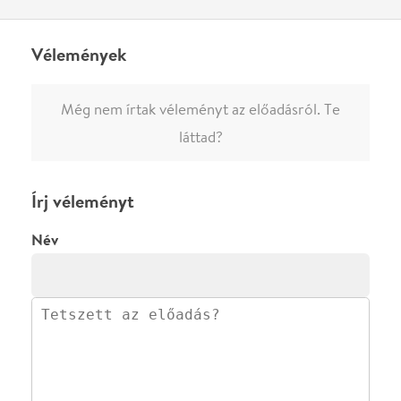
0
/
4000
Ha nem vagy belépve, vagy nem vásároltál még jegyet erre az
előadásra, akkor jóvá kell hagyjuk az írásodat, mielőtt
megjelenne.
Regisztrálj/lépj be
vagy vásárolj jegyet az
előadásra az azonnali kommenteléshez.
ELKÜLDÖM
·
·
ADATVÉDELEM
FELIRATKOZOM
KAPCSOLAT
·
·
·
·
SZÍNHÁZAINK
RÓLUNK
SAJTÓSZOBA
·
BLOG
ÁSZF
Facebookon
Instagramon
Kövess minket
&