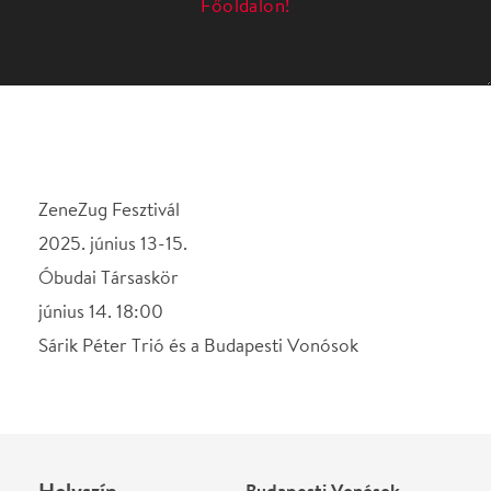
ZeneZug Fesztivál
2025. június 13-15.
Óbudai Társaskör
június 14. 18:00
Sárik Péter Trió és a Budapesti Vonósok
Helyszín
Budapesti Vonósok
Budapest, 1036,
Kiskorona u. 7.
Térkép