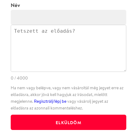
·
·
ADATVÉDELEM
FELIRATKOZOM
KAPCSOLAT
·
·
·
·
SZÍNHÁZAINK
RÓLUNK
SAJTÓSZOBA
·
BLOG
ÁSZF
Facebookon
Instagramon
Kövess minket
&