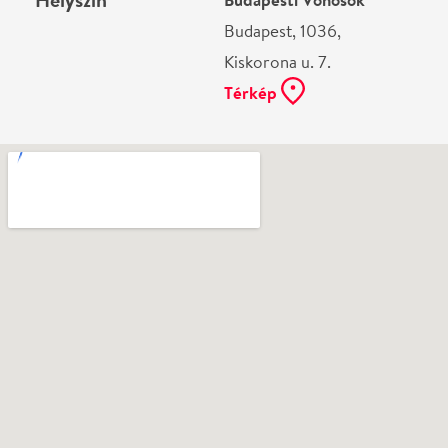
Ne használj papírt, ha nem szükséges! Az emailban
kapott jegyeid — ha teheted — a telefonodon
mutasd be. Köszönjük!
Vélemények
Még nem írtak véleményt az előadásról. Te