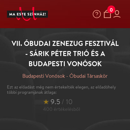
0
VII. ÓBUDAI ZENEZUG FESZTIVÁL
- SÁRIK PÉTER TRIÓ ÉS A
BUDAPESTI VONÓSOK
Budapesti Vonósok - Óbudai Társaskör
Ezt az előadást még nem értekelték elegen, az előadóhely
többi programjának átlaga:
★
9.5
/ 10
400
értékelésből