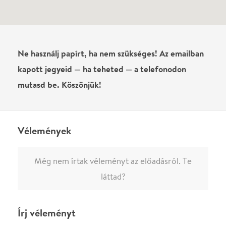
láttad?
Írj véleményt
Név
0
/
4000
Ha nem vagy belépve, vagy nem vásároltál még jegyet erre az
előadásra, akkor jóvá kell hagyjuk az írásodat, mielőtt
megjelenne.
Regisztrálj/lépj be
vagy vásárolj jegyet az
előadásra az azonnali kommenteléshez.
ELKÜLDÖM