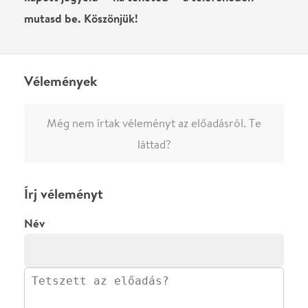
előadásra az azonnali kommenteléshez.
ELKÜLDÖM
·
·
ADATVÉDELEM
FELIRATKOZOM
KAPCSOLAT
·
·
·
·
SZÍNHÁZAINK
RÓLUNK
SAJTÓSZOBA
·
BLOG
ÁSZF
Facebookon
Instagramon
Kövess minket
&