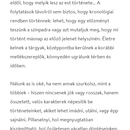
Nálunk az is oké, ha nem annak szurkolsz, mint a
többiek – hiszen nincsenek jók vagy rosszak, hanem
összetett, valós karakterek népesítik be
történeteinket, akiket lehet imádni, utálni, vagy épp
sajnálni. Pillanatnyi, hol megnyugtatóan
kiszámítható, hol őrületesen váratlan döntéseinken
(és a rendezőnkön!) múlik, hogy egy-egy szereplő
sorsa hogyan alakul. A plátói szerelmesek nem
mindig jönnek össze, és néha a nagymama is bent
marad a farkas hasában. Mert a színpadon azt
szeretnénk megmutatni, ahogy a dolgok igazán
alakulhatnának.
De abban biztos lehetsz, hogy olyan történeteket
fogsz látni, melyeknek tényleg kíváncsi vagy a
folytatására. Igazi karaktereket, átélhető érzéseket,
komplex motivációkat. Műfajok kavalkádját, a