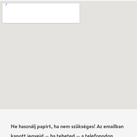
Vélemények
Még nem írtak véleményt az előadásról. Te
láttad?
Írj véleményt
Név
0
/
4000
Ha nem vagy belépve, vagy nem vásároltál még jegyet erre az
előadásra, akkor jóvá kell hagyjuk az írásodat, mielőtt
megjelenne.
Regisztrálj/lépj be
vagy vásárolj jegyet az