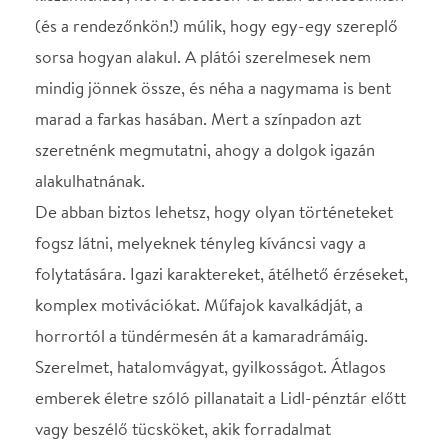
horrortól a tündérmesén át a kamaradrámáig.
Szerelmet, hatalomvágyat, gyilkosságot. Átlagos
emberek életre szóló pillanatait a Lidl-pénztár előtt
vagy beszélő tücsköket, akik forradalmat
robbantanak ki. Történeteket, melyek mintákat
hoznak a káoszba – vagy épp káoszba fullasztják a
rendet. De a saját kereteiken belül igazán
valóságosak.
Szereplők
A Grund Labor tagjai (Ahová csatlakozni a Grund
kurzusok rendszeres látogatásával, illetve az éves
casting után van lehetősége azoknak, akik heti
rendszerességgel foglalkoznának az
improvizációval.)
Rendező: