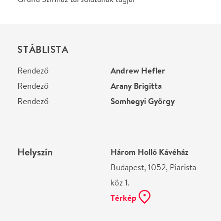
Ne használj papírt, ha nem szükséges! Az emailban
kapott jegyeid — ha teheted — a telefonodon
mutasd be. Köszönjük!