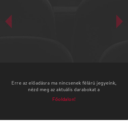
Erre az előadásra ma nincsenek félárú jegyeink,
nézd meg az aktuális darabokat a
Főoldalon!
Egy történet – mind felett.
Mi a Sztorigami? Improvizált show, tele
történetekkel – és Te döntöd el, hogy melyiket
néznéd tovább igazán. Sztorik, melyek a