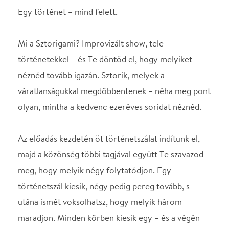
váratlanságukkal megdöbbentenek – néha meg pont
olyan, mintha a kedvenc ezeréves soridat néznéd.
Az előadás kezdetén öt történetszálat indítunk el,
majd a közönség többi tagjával együtt Te szavazod
meg, hogy melyik négy folytatódjon. Egy
történetszál kiesik, négy pedig pereg tovább, s
utána ismét voksolhatsz, hogy melyik három
maradjon. Minden körben kiesik egy – és a végén
eldől, hogy melyik lesz az est története… A
folytatások távolról sem biztos, hogy kronológiai
rendben történnek: lehet, hogy egy előzményt
teszünk a színpadra vagy azt mutatjuk meg, hogy mi
történt másnap az előző jelenet helyszínén. Életre
kelnek a tárgyak, középpontba kerülnek a korábbi
mellékszereplők, könnyedén ugrálunk térben és
időben.