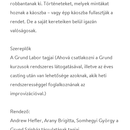
Andrew Hefler, Arany Brigitta, Somhegyi György a
Grund Színház társulatának tagjai
STÁBLISTA
Rendező
Andrew Hefler
Rendező
Arany Brigitta
Rendező
Somhegyi György
Helyszín
Három Holló Kávéház
Budapest, 1052, Piarista
köz 1.
Térkép