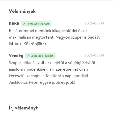
Írj véleményt
Név
0
/
4000
Ha nem vagy belépve, vagy nem vásároltál még jegyet erre az
előadásra, akkor jóvá kell hagyjuk az írásodat, mielőtt
megjelenne.
Regisztrálj/lépj be
vagy vásárolj jegyet az
előadásra az azonnali kommenteléshez.
ELKÜLDÖM