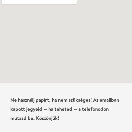
Ne használj papírt, ha nem szükséges! Az emailban
kapott jegyeid — ha teheted — a telefonodon
mutasd be. Köszönjük!
Vélemények
KEKE
2026-06-04
✓ Látta az előadást
Barátnőmmel mentünk kikapcsolódni és ez
maximálisan megtörtént. Nagyon szuper előadást
láttunk. Köszönjük :)
Vendég
2026-06-04
✓ Látta az előadást
Szuper előadás volt az elejétől a végéig! Szívből
ajánlom mindenkinek, aki szeretne két órán
keresztül kacagni, elfelejteni a napi gondjait.
Janklovics Péter egyre jobb és jobb!