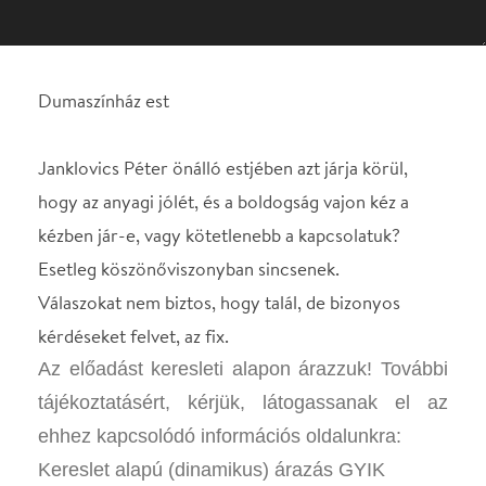
hogy az anyagi jólét, és a boldogság vajon kéz a
kézben jár-e, vagy kötetlenebb a kapcsolatuk?
Esetleg köszönőviszonyban sincsenek.
Válaszokat nem biztos, hogy talál, de bizonyos
kérdéseket felvet, az fix.
Az előadást keresleti alapon árazzuk! További
tájékoztatásért, kérjük, látogassanak el az
ehhez kapcsolódó információs oldalunkra:
Kereslet alapú (dinamikus) árazás GYIK
STÁBLISTA
Janklovics Péter
Helyszín
Dumaszínház