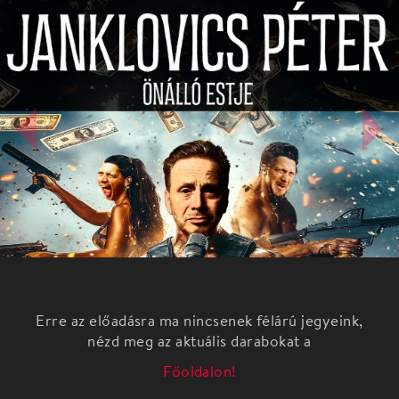
Erre az előadásra ma nincsenek félárú jegyeink,
nézd meg az aktuális darabokat a
Főoldalon!
Dumaszínház est
Janklovics Péter önálló estjében azt járja körül,