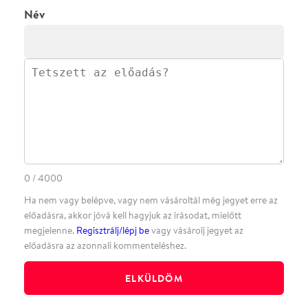
·
·
ADATVÉDELEM
FELIRATKOZOM
KAPCSOLAT
·
·
·
·
SZÍNHÁZAINK
RÓLUNK
SAJTÓSZOBA
·
BLOG
ÁSZF
Facebookon
Instagramon
Kövess minket
&