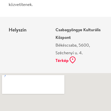
Térkép
Ne használj papírt, ha nem szükséges! Az emailban
kapott jegyeid — ha teheted — a telefonodon
mutasd be. Köszönjük!