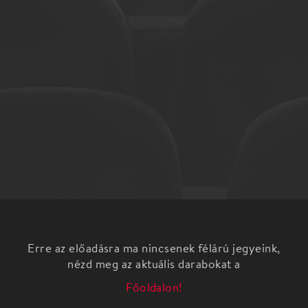
Erre az előadásra ma nincsenek félárú jegyeink,
nézd meg az aktuális darabokat a
Főoldalon!
A 100 Folk Celsius egy igazi okon a magyar zenei
palettán, akik több évtizedes pályafutásuk alatt
kitörölhetetlen nyomot hagytak a hazai folk és