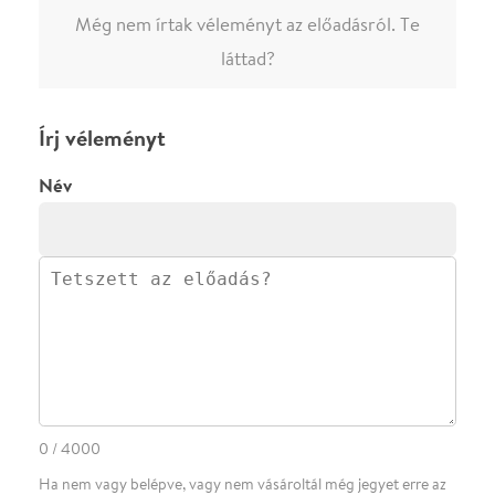
0
/
4000
Ha nem vagy belépve, vagy nem vásároltál még jegyet erre az
előadásra, akkor jóvá kell hagyjuk az írásodat, mielőtt
megjelenne.
Regisztrálj/lépj be
vagy vásárolj jegyet az
előadásra az azonnali kommenteléshez.
ELKÜLDÖM
·
·
ADATVÉDELEM
FELIRATKOZOM
KAPCSOLAT
·
·
·
·
SZÍNHÁZAINK
RÓLUNK
SAJTÓSZOBA
·
BLOG
ÁSZF
Facebookon
Instagramon
Kövess minket
&