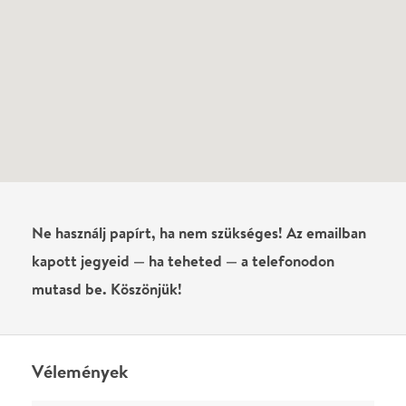
Vélemények
Még nem írtak véleményt az előadásról. Te
láttad?
Írj véleményt
Név