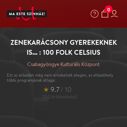
0
ZENEKARÁCSONY GYEREKEKNEK
IS... : 100 FOLK CELSIUS
Csabagyöngye Kulturális Központ
Ezt az előadást még nem értekelték elegen, az előadóhely
többi programjának átlaga:
★
9.7
/ 10
152
értékelésből