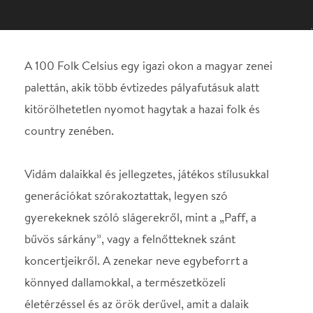
country zenében.
Vidám dalaikkal és jellegzetes, játékos stílusukkal
generációkat szórakoztattak, legyen szó
gyerekeknek szóló slágerekről, mint a „Paff, a
bűvös sárkány”, vagy a felnőtteknek szánt
koncertjeikről. A zenekar neve egybeforrt a
könnyed dallamokkal, a természetközeli
életérzéssel és az örök derűvel, amit a dalaik
közvetítenek.
Helyszín
Csabagyöngye Kulturális
Központ
Békéscsaba, 5600,
Széchenyi u. 4.