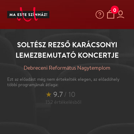
0
SOLTÉSZ REZSŐ KARÁCSONYI
LEMEZBEMUTATÓ KONCERTJE
Debreceni Református Nagytemplom
Ezt az előadást még nem értekelték elegen, az előadóhely
többi programjának átlaga:
★
9.7
/ 10
152
értékelésből