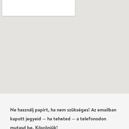
Ne használj papírt, ha nem szükséges! Az emailban
kapott jegyeid — ha teheted — a telefonodon
mutasd be. Köszönjük!
Vélemények
Még nem írtak véleményt az előadásról. Te
láttad?
Írj véleményt
Név