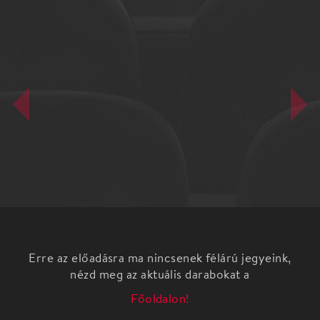
Erre az előadásra ma nincsenek félárú jegyeink,
nézd meg az aktuális darabokat a
Főoldalon!
Legyen szép és boldog a K A R Á C S O N Y