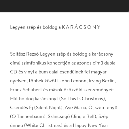
Soltész Rezső Legyen szép és boldog a karácsony
című szimfonikus koncertjén az azonos című dupla
CD és vinyl album dalai csendülnek fel magyar
nyelven, többek között John Lennon, Irving Berlin,
Franz Schubert és mások örökzöld szerzeményei:
Hát boldog karácsonyt (So This Is Christmas),
Csendés Éj (Silent Night), Ave Maria, Ó, szép fenyő
(O Tannenbaum), Száncsegő (Jingle Bell), Szép
ünnep (White Christmas) és a Happy New Year
(Abba) című dalok és még számos népszerű
karácsonyi zenemű, melyek egy rangos,
szimfonikus karácsonyi koncert keretén belül
felejthetetlen élményt nyújtanak a közönség
számára.