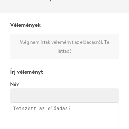
0
/
4000
Ha nem vagy belépve, vagy nem vásároltál még jegyet erre az
előadásra, akkor jóvá kell hagyjuk az írásodat, mielőtt
megjelenne.
Regisztrálj/lépj be
vagy vásárolj jegyet az
előadásra az azonnali kommenteléshez.
ELKÜLDÖM
·
·
ADATVÉDELEM
FELIRATKOZOM
KAPCSOLAT
·
·
·
·
SZÍNHÁZAINK
RÓLUNK
SAJTÓSZOBA
·
BLOG
ÁSZF
Facebookon
Instagramon
Kövess minket
&