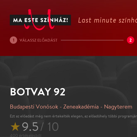
Last minute színhá
1
2
VÁLASSZ ELŐADÁST
BOTVAY 92
Budapesti Vonósok - Zeneakadémia - Nagyterem
Ezt az előadást még nem értekelték elegen, az előadóhely többi programján
★
9.5
/ 10
400
értékelésből