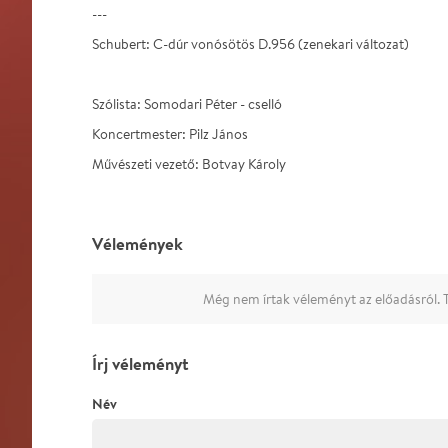
---
Schubert: C-dúr vonósötös D.956 (zenekari változat)
Szólista: Somodari Péter - cselló
Koncertmester: Pilz János
Művészeti vezető: Botvay Károly
Vélemények
Még nem írtak véleményt az előadásról. T
Írj véleményt
Név