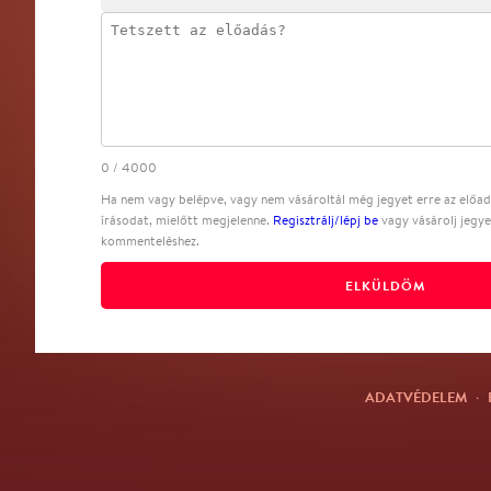
0
/
4000
Ha nem vagy belépve, vagy nem vásároltál még jegyet erre az előadá
írásodat, mielőtt megjelenne.
Regisztrálj/lépj be
vagy vásárolj jegye
kommenteléshez.
ELKÜLDÖM
ADATVÉDELEM
·