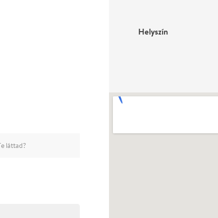
Helyszín
e láttad?