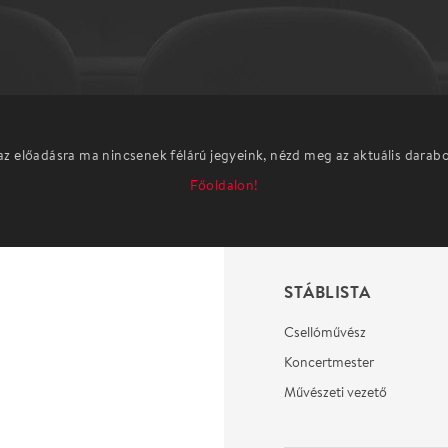
az előadásra ma nincsenek félárú jegyeink, nézd meg az aktuális darab
Főoldalon!
STÁBLISTA
Csellóművész
Koncertmester
Művészeti vezető