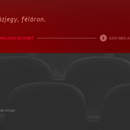
zjegy, féláron.
3
VÁLASSZ JEGYEKET
ADD MEG A
ak átlaga: