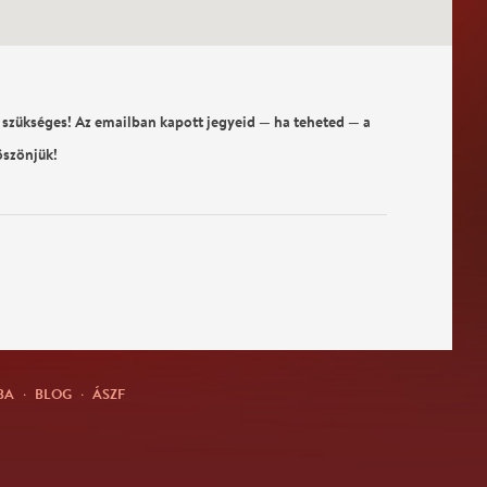
 szükséges! Az emailban kapott jegyeid — ha teheted — a
öszönjük!
BA
·
BLOG
·
ÁSZF