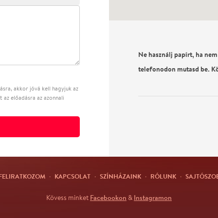
Ne használj papírt, ha nem
telefonodon mutasd be. K
sra, akkor jóvá kell hagyjuk az
t az előadásra az azonnali
FELIRATKOZOM
·
KAPCSOLAT
·
SZÍNHÁZAINK
·
RÓLUNK
·
SAJTÓSZO
Facebookon
Instagramon
Kövess minket
&