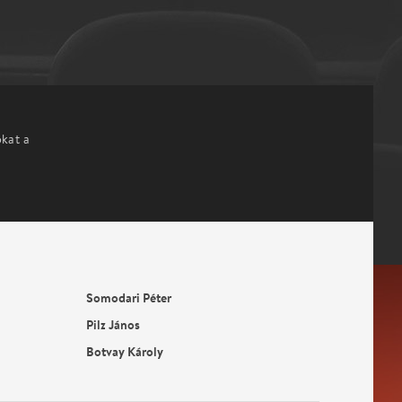
okat a
Somodari Péter
Pilz János
Botvay Károly