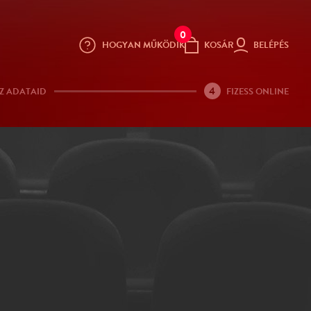
0
HOGYAN MŰKÖDIK
KOSÁR
BELÉPÉS
4
Z ADATAID
FIZESS ONLINE