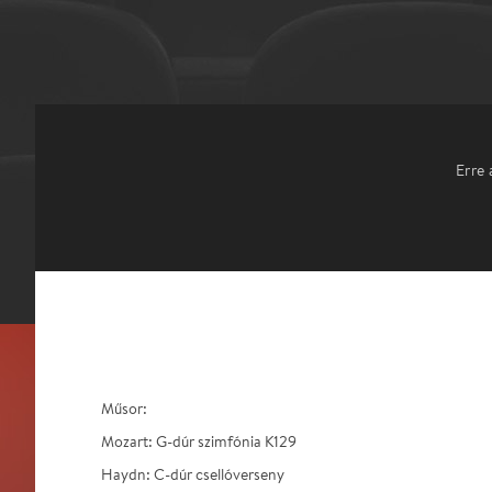
Erre 
Műsor:
Mozart: G-dúr szimfónia K129
Haydn: C-dúr csellóverseny