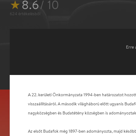
★
8.6
/ 10
624
értékelésből
Erre 
A 22. kerületi Önkormányzata 1994-ben határozatot hozott 
visszaállításáról. A második világháború előtt ugyanis Bud
nagyközségben és Budatétény községben is adományoztak d
Az elsőt Budafok még 1897-ben adományozta, majd későb