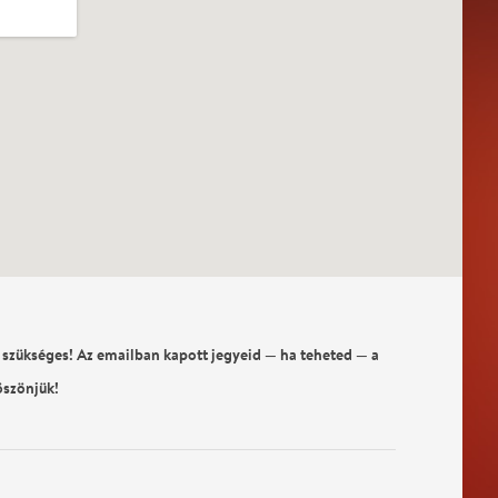
 szükséges! Az emailban kapott jegyeid — ha teheted — a
öszönjük!