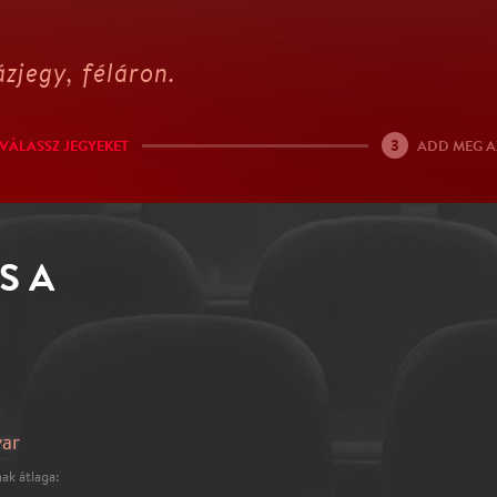
zjegy, féláron.
3
VÁLASSZ JEGYEKET
ADD MEG A
S A
var
ak átlaga: