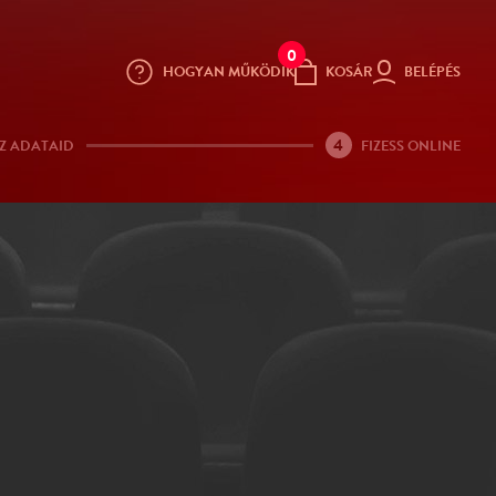
0
HOGYAN MŰKÖDIK
KOSÁR
BELÉPÉS
4
Z ADATAID
FIZESS ONLINE