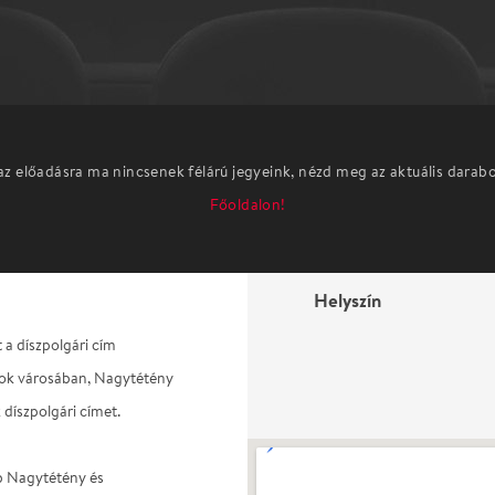
az előadásra ma nincsenek félárú jegyeink, nézd meg az aktuális darab
Főoldalon!
Helyszín
a díszpolgári cím
afok városában, Nagytétény
íszpolgári címet.
b Nagytétény és