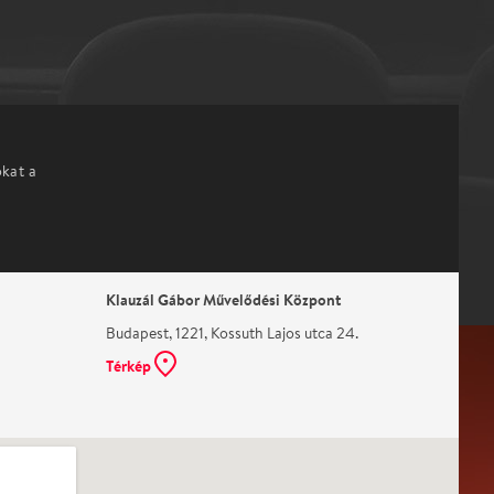
okat a
Klauzál Gábor Művelődési Központ
Budapest, 1221, Kossuth Lajos utca 24.
Térkép