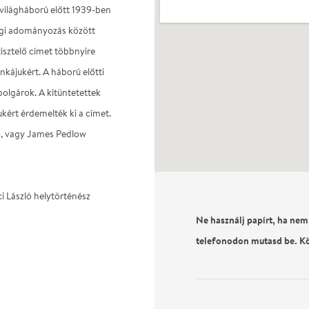
k világháború előtt 1939-ben
legi adományozás között
isztelő címet többnyire
nkájukért. A háború előtti
olgárok. A kitüntetettek
kért érdemelték ki a címet.
lő, vagy James Pedlow
 László helytörténész
Ne használj papírt, ha nem
telefonodon mutasd be. K