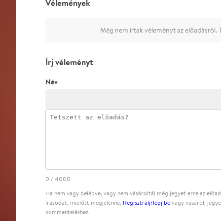
Vélemények
Még nem írtak véleményt az előadásról. T
Írj véleményt
Név
0
/
4000
Ha nem vagy belépve, vagy nem vásároltál még jegyet erre az előadá
írásodat, mielőtt megjelenne.
Regisztrálj/lépj be
vagy vásárolj jegye
kommenteléshez.