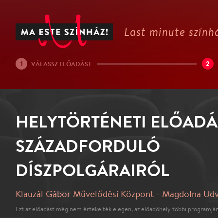
Last minute színhá
1
2
VÁLASSZ ELŐADÁST
HELYTÖRTÉNETI ELŐADÁ
SZÁZADFORDULÓ
DÍSZPOLGÁRAIRÓL
Klauzál Gábor Művelődési Központ - Magdolna Ud
Ezt az előadást még nem értekelték elegen, az előadóhely többi programján