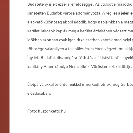
Budatétény is élt ezzel a lehetőséggel. Az utolsót a másodi
ismételten Budafok városa adományozta. A régi és a jelen
alapvető különbség abból adódik, hogy napjainkban a megt
kerületi lakosok kapják meg a kerület érdekében végzett mu
időkben azonban csak igen ritka esetben kapták meg helyi p
többsége valamilyen a település érdekében végzett munkáju
Így lett Budafok díszpolgára Tóth József királyi tanfelügye
kapitány Amerikából, a Nemzetközi Vöröskereszt küldöttje.
Életpályájukkal és érdemeikkel ismerkedhetnek meg Garbóci
előadásában.
Fotó: huszonketto.hu