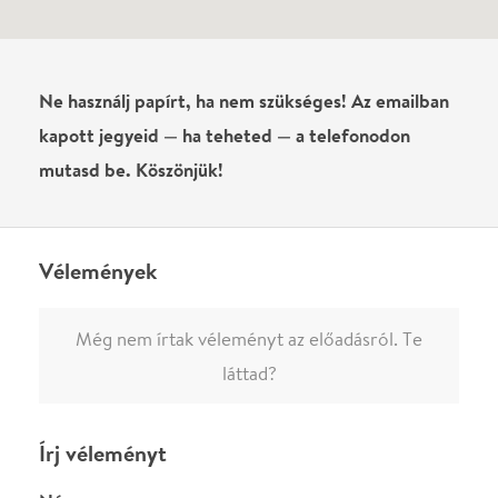
0
/
4000
Ha nem vagy belépve, vagy nem vásároltál még jegyet erre az
előadásra, akkor jóvá kell hagyjuk az írásodat, mielőtt
megjelenne.
Regisztrálj/lépj be
vagy vásárolj jegyet az
előadásra az azonnali kommenteléshez.
ELKÜLDÖM
·
·
ADATVÉDELEM
FELIRATKOZOM
KAPCSOLAT
·
·
·
·
SZÍNHÁZAINK
RÓLUNK
SAJTÓSZOBA
·
BLOG
ÁSZF