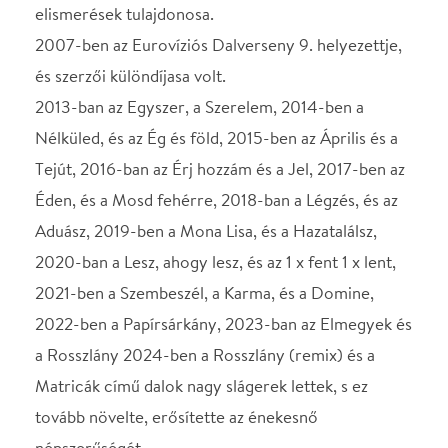
2020-ban a Lesz, ahogy lesz, és az 1 x fent 1 x lent,
2021-ben a Szembeszél, a Karma, és a Domine,
2022-ben a Papírsárkány, 2023-ban az Elmegyek és
a Rosszlány 2024-ben a Rosszlány (remix) és a
Matricák című dalok nagy slágerek lettek, s ez
tovább növelte, erősítette az énekesnő
népszerűségét.
2024 februárjában ötödik alkalommal adott dupla
koncertet a Budapest Arénában.
STÁBLISTA
Máté Péter- Artisjus-
Rúzsa Magdi
háromszoros Fonogram
és négyszeres Petőfi
zenei díjas énekesnő