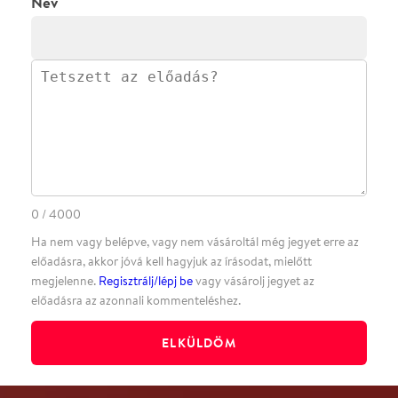
Facebookon
Instagramon
Kövess minket
&