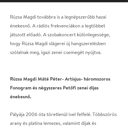
szólalnak meg, igazi zenei csemegét nyújtva.
Rúzsa Magdi Máté Péter- Artisjus- háromszoros
Fonogram és négyszeres Petőfi zenei díjas
énekesnő.
Pályája 2006 óta töretlenül ível felfelé. Többszörös
arany és platina lemezes, valamint díjak és
elismerések tulajdonosa.
2007-ben az Eurovíziós Dalverseny 9. helyezettje,
és szerzői különdíjasa volt.
2013-ban az Egyszer, a Szerelem, 2014-ben a
Nélküled, és az Ég és föld, 2015-ben az Április és a
Tejút, 2016-ban az Érj hozzám és a Jel, 2017-ben az
Éden, és a Mosd fehérre, 2018-ban a Légzés, és az
Aduász, 2019-ben a Mona Lisa, és a Hazatalálsz,