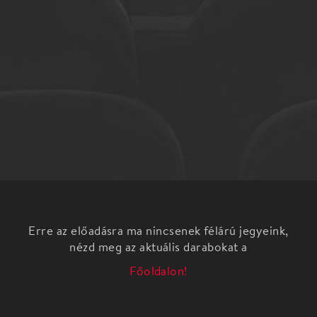
Erre az előadásra ma nincsenek félárú jegyeink,
nézd meg az aktuális darabokat a
Főoldalon!
Rúzsa Magdi továbbra is a legnépszerűbb hazai
énekesnő. A rádiós frekvenciákon a legtöbbet
játszott előadó. A szobakoncert különlegessége,
hogy Rúzsa Magdi slágerei új hangszerelésben