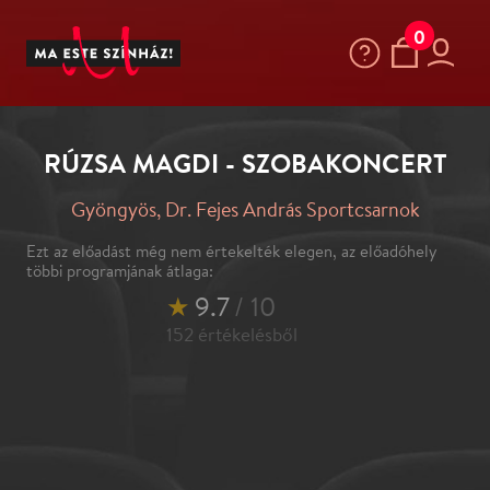
0
RÚZSA MAGDI - SZOBAKONCERT
Gyöngyös, Dr. Fejes András Sportcsarnok
Ezt az előadást még nem értekelték elegen, az előadóhely
többi programjának átlaga:
★
9.7
/ 10
152
értékelésből