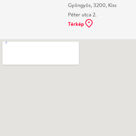
Ne használj papírt, ha nem szükséges! Az emailban
kapott jegyeid — ha teheted — a telefonodon
mutasd be. Köszönjük!
Vélemények
Még nem írtak véleményt az előadásról. Te
láttad?
Írj véleményt
Név