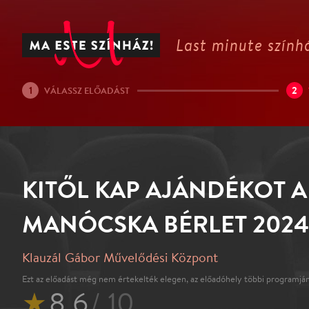
Last minute színhá
1
2
VÁLASSZ ELŐADÁST
KITŐL KAP AJÁNDÉKOT A
MANÓCSKA BÉRLET 2024
Klauzál Gábor Művelődési Központ
Ezt az előadást még nem értekelték elegen, az előadóhely többi programján
★
8.6
/ 10