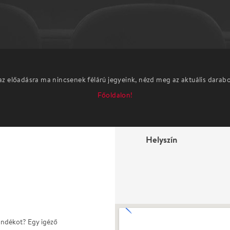
az előadásra ma nincsenek félárú jegyeink, nézd meg az aktuális darab
Főoldalon!
Helyszín
jándékot? Egy igéző