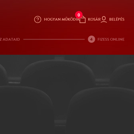
0
HOGYAN MŰKÖDIK
KOSÁR
BELÉPÉS
4
Z ADATAID
FIZESS ONLINE