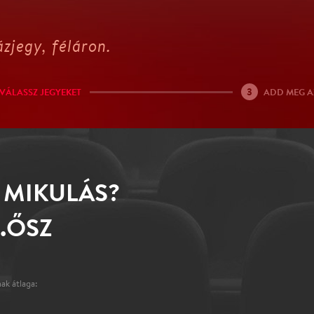
zjegy, féláron.
3
VÁLASSZ JEGYEKET
ADD MEG A
 MIKULÁS?
.ŐSZ
ak átlaga: