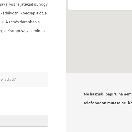
al viszi a játékait is, hogy
adályozni - becsapja őt, a
dul. A zenés darabban a
meg a Krampusz, valamint a
e láttad?
Ne használj papírt, ha nem
telefonodon mutasd be. K