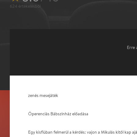
624
értékelésből
Erre 
zenés mesejáték
Óperenciás Bábszínház előadása
Egy kisfiúban felmerül a kérdés: vajon a Mikulás kitől kap a