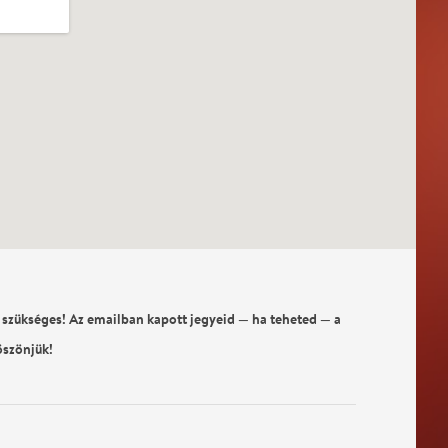
 szükséges! Az emailban kapott jegyeid — ha teheted — a
öszönjük!