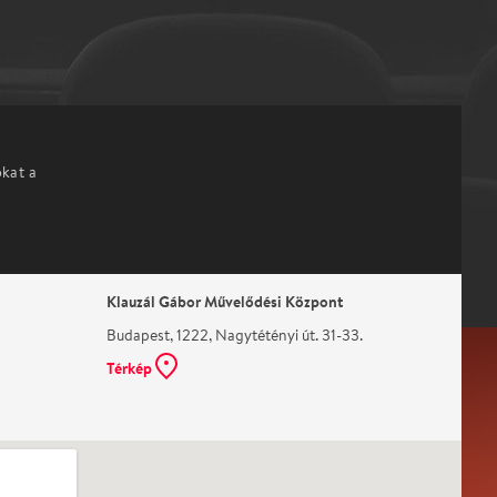
okat a
Klauzál Gábor Művelődési Központ
Budapest, 1222, Nagytétényi út. 31-33.
Térkép