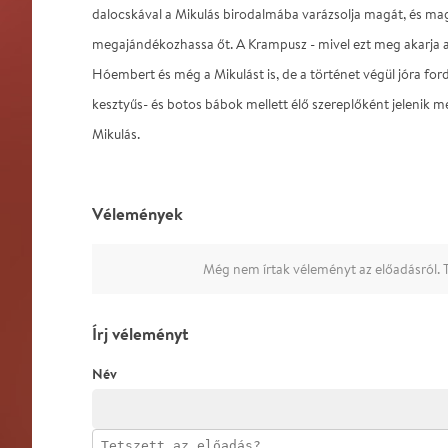
dalocskával a Mikulás birodalmába varázsolja magát, és magáv
megajándékozhassa őt. A Krampusz - mivel ezt meg akarja ak
Hóembert és még a Mikulást is, de a történet végül jóra for
kesztyűs- és botos bábok mellett élő szereplőként jelenik 
Mikulás.
Vélemények
Még nem írtak véleményt az előadásról. T
Írj véleményt
Név