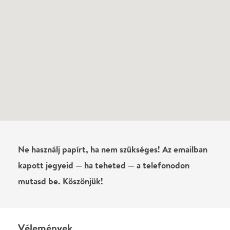
kapott jegyeid — ha teheted — a telefonodon
mutasd be. Köszönjük!
Vélemények
Még nem írtak véleményt az előadásról. Te
láttad?
Írj véleményt
Név