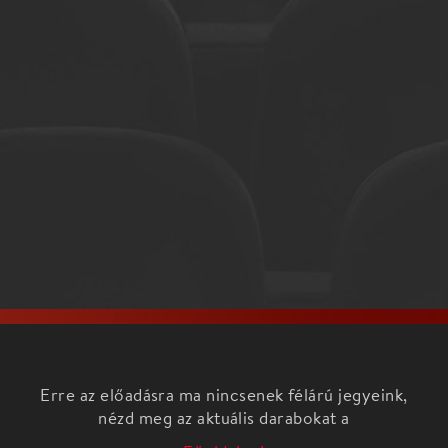
Erre az előadásra ma nincsenek félárú jegyeink,
nézd meg az aktuális darabokat a
Főoldalon!
Alma és fája koncertsorozat
Klukon Edit, Ránki Fülöp és a Budapesti Vonósok