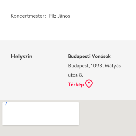
utca 8.
Térkép
Ne használj papírt, ha nem szükséges! Az emailban