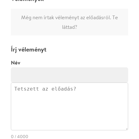
0
/
4000
Ha nem vagy belépve, vagy nem vásároltál még jegyet erre az
előadásra, akkor jóvá kell hagyjuk az írásodat, mielőtt
megjelenne.
Regisztrálj/lépj be
vagy vásárolj jegyet az
előadásra az azonnali kommenteléshez.
ELKÜLDÖM
·
·
ADATVÉDELEM
FELIRATKOZOM
KAPCSOLAT
·
·
·
·
SZÍNHÁZAINK
RÓLUNK
SAJTÓSZOBA
·
BLOG
ÁSZF
Facebookon
Instagramon
Kövess minket
&