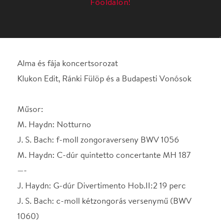
Műsor:
M. Haydn: Notturno
J. S. Bach: f-moll zongoraverseny BWV 1056
M. Haydn: C-dúr quintetto concertante MH 187
—-
J. Haydn: G-dúr Divertimento Hob.II:2 19 perc
J. S. Bach: c-moll kétzongorás versenymű (BWV
1060)
Koncertmester: Pilz János
Helyszín
Budapesti Vonósok
Budapest, 1093, Mátyás