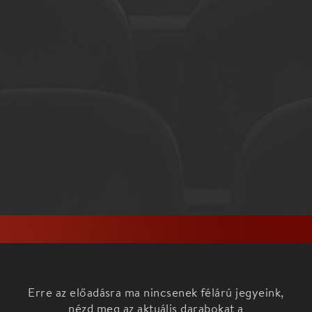
Erre az előadásra ma nincsenek félárú jegyeink,
nézd meg az aktuális darabokat a
Főoldalon!
A 100 tagú cigányzenekar – kamarazenekarának