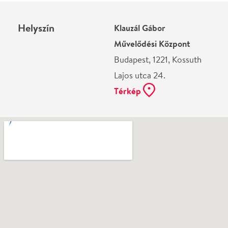
Ne használj papírt, ha nem szükséges! Az emailban
kapott jegyeid — ha teheted — a telefonodon
mutasd be. Köszönjük!