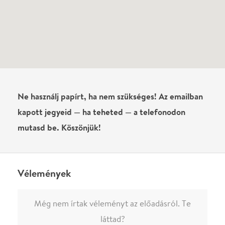
Vélemények
Még nem írtak véleményt az előadásról. Te
láttad?
Írj véleményt
Név
0
/
4000
Ha nem vagy belépve, vagy nem vásároltál még jegyet erre az
előadásra, akkor jóvá kell hagyjuk az írásodat, mielőtt