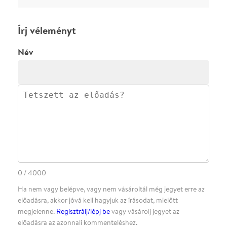
megjelenne.
Regisztrálj/lépj be
vagy vásárolj jegyet az
előadásra az azonnali kommenteléshez.
ELKÜLDÖM
·
·
ADATVÉDELEM
FELIRATKOZOM
KAPCSOLAT
·
·
·
·
SZÍNHÁZAINK
RÓLUNK
SAJTÓSZOBA
·
BLOG
ÁSZF
Facebookon
Instagramon
Kövess minket
&