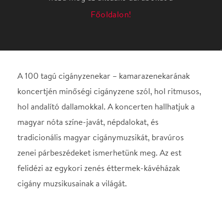
koncertjén minőségi cigányzene szól, hol ritmusos,
hol andalító dallamokkal. A koncerten hallhatjuk a
magyar nóta színe-javát, népdalokat, és
tradicionális magyar cigánymuzsikát, bravúros
zenei párbeszédeket ismerhetünk meg. Az est
felidézi az egykori zenés éttermek-kávéházak
cigány muzsikusainak a világát.
Helyszín
Klauzál Gábor
Művelődési Központ
Budapest, 1221, Kossuth
Lajos utca 24.
Térkép