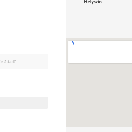
Helyszín
e láttad?