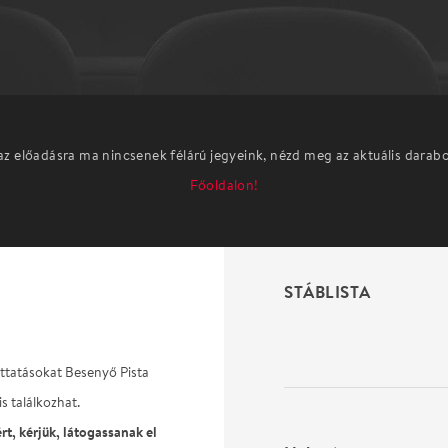
az előadásra ma nincsenek félárú jegyeink, nézd meg az aktuális darab
Főoldalon!
STÁBLISTA
uttatásokat Besenyő Pista
s találkozhat.
rt, kérjük, látogassanak el