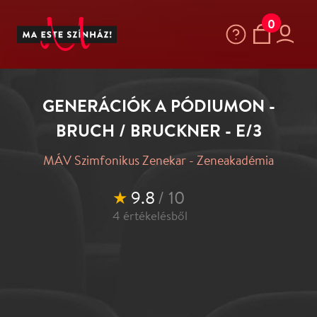
0
GENERÁCIÓK A PÓDIUMON -
BRUCH / BRUCKNER - E/3
MÁV Szimfonikus Zenekar - Zeneakadémia
★
9.8
/ 10
4
értékelésből