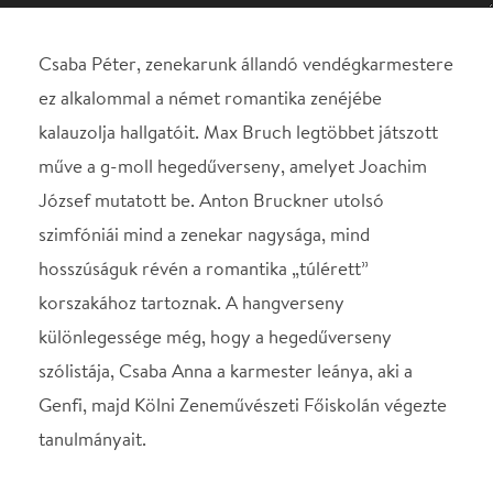
József mutatott be. Anton Bruckner utolsó
szimfóniái mind a zenekar nagysága, mind
hosszúságuk révén a romantika „túlérett”
korszakához tartoznak. A hangverseny
különlegessége még, hogy a hegedűverseny
szólistája, Csaba Anna a karmester leánya, aki a
Genfi, majd Kölni Zeneművészeti Főiskolán végezte
tanulmányait.
MŰSOR
Bruch: g-moll hegedűverseny
Bruckner: IV. szimfónia
KÖZREMŰKÖDIK
Csaba Anna– hegedű
VEZÉNYEL
Csaba Péter Csaba Péter, zenekarunk állandó
vendégkarmestere ez alkalommal a német