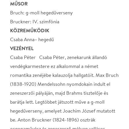
romantika zenéjébe kalauzolja hallgatóit. Max Bruch
(1838-1920) Mendelssohn nyomdokain indult el
zeneszerzői pályáján, majd Brahms tisztelője és
barátja lett. Legtöbbet játszott műve a g-moll
hegedűverseny, amelyet Joachim József mutatott
be. Anton Bruckner (1824-1896) osztrák
orgonaművész és zeneszerző mélyen vallásos
ember, és Wagner zenéjének lelkes követője volt.
Utolsó szimfóniái mind a zenekar nagysága, mind
hosszúságuk révén a romantika „túlérett”
korszakához tartoznak. 1874-ben komponált IV.
szimfóniáját maga nevezte „romantikusnak”,
tulajdonképpen természetábrázolás, az idilli
tájképtől a félelmetes viharig. A hangverseny
különlegessége még, hogy a hegedűverseny
szólistája, Csaba Anna a karmester leánya, aki a
Genfi, majd Kölni Zeneművészeti Főiskolán végezte