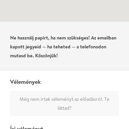
Név
0
/
4000
Ha nem vagy belépve, vagy nem vásároltál még jegyet erre az
előadásra, akkor jóvá kell hagyjuk az írásodat, mielőtt
megjelenne.
Regisztrálj/lépj be
vagy vásárolj jegyet az
előadásra az azonnali kommenteléshez.
ELKÜLDÖM
·
·
ADATVÉDELEM
FELIRATKOZOM
KAPCSOLAT
·
·
·
·
SZÍNHÁZAINK
RÓLUNK
SAJTÓSZOBA