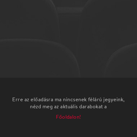
Erre az előadásra ma nincsenek félárú jegyeink,
nézd meg az aktuális darabokat a
Főoldalon!
Csaba Péter, zenekarunk állandó vendégkarmestere
ez alkalommal a német romantika zenéjébe
kalauzolja hallgatóit. Max Bruch legtöbbet játszott
műve a g-moll hegedűverseny, amelyet Joachim