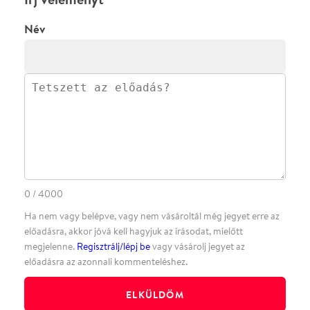
·
BLOG
ÁSZF
Facebookon
Instagramon
Kövess minket
&