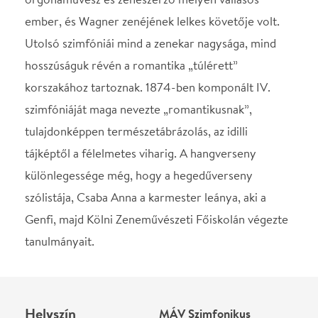
tanulmányait.
Helyszín
MÁV Szimfonikus
Zenekar
Budapest, 1061, Liszt
Ferenc tér 8.
Térkép