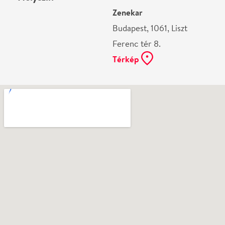
Ne használj papírt, ha nem szükséges! Az emailban
kapott jegyeid — ha teheted — a telefonodon
mutasd be. Köszönjük!
Vélemények
Még nem írtak véleményt az előadásról. Te
láttad?
Írj véleményt