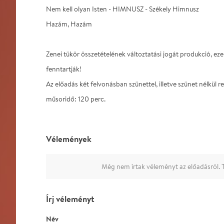
Nem kell olyan Isten - HIMNUSZ - Székely Himnusz
Hazám, Hazám
Zenei tükör összetételének változtatási jogát produkció, eze
fenntartják!
Az előadás két felvonásban szünettel, illetve szünet nélkül
műsoridő: 120 perc.
Vélemények
Még nem írtak véleményt az előadásról. T
Írj véleményt
Név