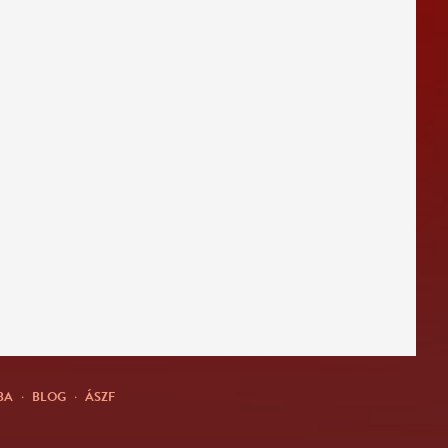
BA
·
BLOG
·
ÁSZF