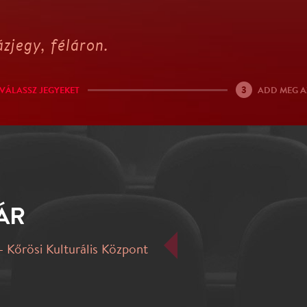
zjegy, féláron.
3
VÁLASSZ JEGYEKET
ADD MEG A
ÁR
 Kőrösi Kulturális Központ