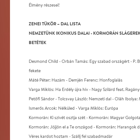
Élmény részesei!
ZENEI TÜKÖR – DAL LISTA
NEMZETÜNK IKONIKUS DALAI - KORMORÁN SLÁGEREK -
BETÉTEK
Desmond Child - Orbán Tamás: Egy szabad országért - P. Box
fekete
Máté Péter: Hazám - Demjén Ferenc: Honfoglalás
Varga Miklós: Ha Erdély újra hív - Nagy Szilárd feat. Ragá
Petőfi Sándor - Tolcsvay László: Nemzeti dal - Oláh Ibolya
Ismerős Arcok: Nélküled - Varga Miklós: Európa
Kormorán: Ki szívét osztja szét - Kormorán: Magyar Golgot
Kormorán: Jöjjön el a Te országod - Kormorán: Harangok d
Véres kardot hoztam - Szállj fel szabadmadár