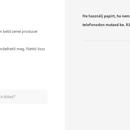
Ne használj papírt, ha nem
telefonodon mutasd be. K
n belül zenei producer
 rendelhető meg. Nettó össz
e láttad?