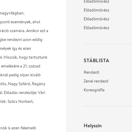
Előadóművész
Előadóművész
 nagyvilágban.
Előadóművész
yponti események, ahol
Előadóművész
ráció számára. Amikor ezt a
égbe rendezni azon eddig
elyek így és ezen
. Hisszük, hogy tartoztunk
STÁBLISTA
 emelésére a 21. század
Rendező
oknál pedig olyan kiváló
Zenei rendező
lós, Nagy Szilárd, Ragány
Koreográfia
l. Előadás rendezője: Vári
iók: Szűcs Norbert,
Helyszín
Önök is ezen felemelő