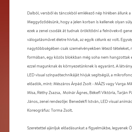
Dalból, versből és táncokból emlékező nép hírében állunk a
Meggyőződésünk, hogy a jelen korban is kellenek olyan súl
ezek a zenei csodák át tudnak örökítődni a felnövekvő gene
válogatásművet életre hívtuk, az egyik célunk ez volt. Egys
nagytöbbségében csak szemelvényekben létező tételeket, m
formában, egy közös blokkban még soha nem hangzottak el
ezzel magunknak és környezetünknek is egyaránt. A látvány
LED visual színpadtechnikáját hívjuk segítségül, a mikrofon
előadók, mint: Mészáros Árpád Zsolt - MÁZS vagy Varga Mik
Misa, Réthy Zsazsa, Molnár Ágnes, Békefi Viktória, Tarján Pá
János, zenei rendezője: Benedekfi István, LED visual animác
Koreográfus: Torma Zsolt.
Szeretettel ajánljuk előadásunkat a figyelmükbe, legyenek 