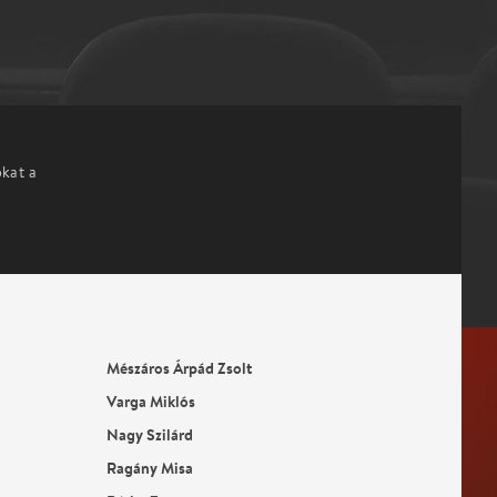
okat a
Mészáros Árpád Zsolt
Varga Miklós
Nagy Szilárd
Ragány Misa