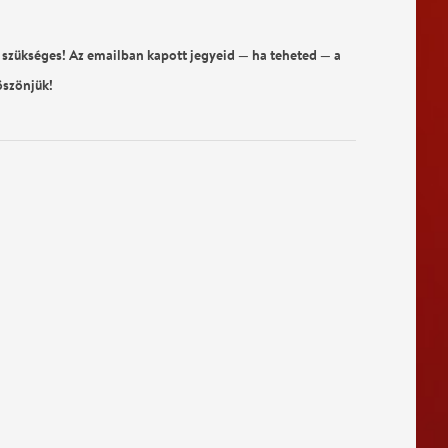
 szükséges! Az emailban kapott jegyeid — ha teheted — a
öszönjük!