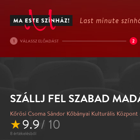
Last minute színhá
1
2
VÁLASSZ ELŐADÁST
SZÁLLJ FEL SZABAD MAD
Kőrösi Csoma Sándor Kőbányai Kulturális Központ -
★
9.9
/ 10
8
értékelésből