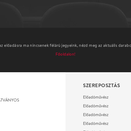
az előadásra ma nincsenek félárú jegyeink, nézd meg az aktuális darab
Főoldalon!
SZEREPOSZTÁS
Előadóművész
LÁTVÁNYOS
Előadóművész
Előadóművész
Előadóművész