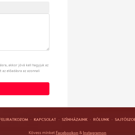
sra, akkor jóvá kell hagyjuk az
t az előadásra az azonnali
FELIRATKOZOM
·
KAPCSOLAT
·
SZÍNHÁZAINK
·
RÓLUNK
·
SAJTÓSZO
Facebookon
Instagramon
Kövess minket
&