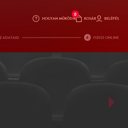
0
HOGYAN MŰKÖDIK
KOSÁR
BELÉPÉS
4
Z ADATAID
FIZESS ONLINE