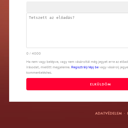
0
/
4000
Ha nem vagy belépve, vagy nem vásároltál még jegyet erre az előadá
írásodat, mielőtt megjelenne.
Regisztrálj/lépj be
vagy vásárolj jegye
kommenteléshez.
ELKÜLDÖM
ADATVÉDELEM
·