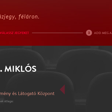
zjegy, féláron.
3
VÁLASSZ JEGYEKET
ADD MEG A
. MIKLÓS
emény és Látogató Központ
ak átlaga: