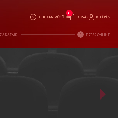
0
HOGYAN MŰKÖDIK
KOSÁR
BELÉPÉS
4
Z ADATAID
FIZESS ONLINE