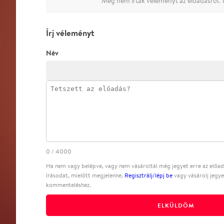
Még nem írtak véleményt az előadásról. T
Írj véleményt
Név
0
/
4000
Ha nem vagy belépve, vagy nem vásároltál még jegyet erre az előadá
írásodat, mielőtt megjelenne.
Regisztrálj/lépj be
vagy vásárolj jegye
kommenteléshez.
ELKÜLDÖM