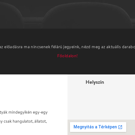
az előadásra ma nincsenek félárú jegyeink, nézd meg az aktuális darab
Főoldalon!
Helyszín
ártyák mindegyikén egy-egy
gy csak hangulatot, állatot,