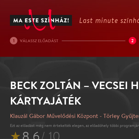
Last minute színhá
1
2
VÁLASSZ ELŐADÁST
BECK ZOLTÁN – VECSEI H
KÁRTYAJÁTÉK
Klauzál Gábor Művelődési Központ - Törley Gyűjt
Ezt az előadást még nem értekelték elegen, az előadóhely többi programján
★
8.6
/ 10