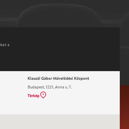
okat a
Klauzál Gábor Művelődési Központ
Budapest, 1221, Anna u. 7.
Térkép