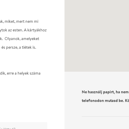
juk, miket, mert nem mi
gytok az esten. A kártyákhoz
ak. Olyanok, amelyeket
s persze, a tiétek is.
ődik, erre a helyek száma
Ne használj papírt, ha nem
telefonodon mutasd be. K