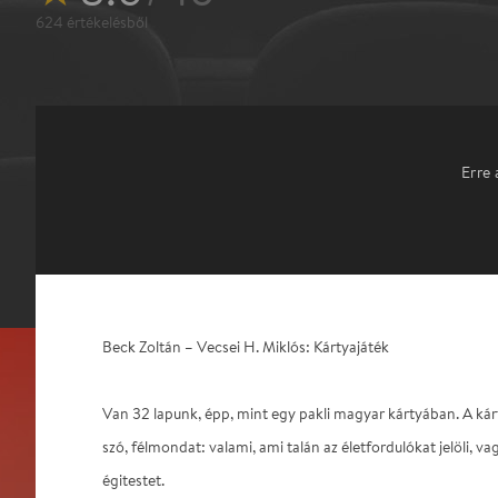
624
értékelésből
Erre 
Beck Zoltán – Vecsei H. Miklós: Kártyajáték
Van 32 lapunk, épp, mint egy pakli magyar kártyában. A k
szó, félmondat: valami, ami talán az életfordulókat jelöli, va
égitestet.