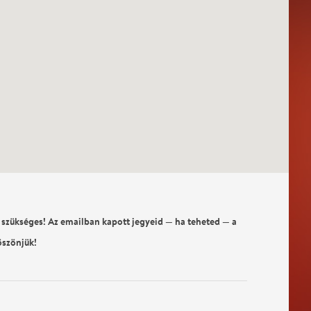
 szükséges! Az emailban kapott jegyeid — ha teheted — a
öszönjük!