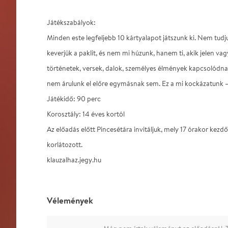
Játékszabályok:
Minden este legfeljebb 10 kártyalapot játszunk ki. Nem tud
keverjük a paklit, és nem mi húzunk, hanem ti, akik jelen va
történetek, versek, dalok, személyes élmények kapcsolódn
nem árulunk el előre egymásnak sem. Ez a mi kockázatunk – é
Játékidő: 90 perc
Korosztály: 14 éves kortól
Az előadás előtt Pincesétára invitáljuk, mely 17 órakor kezd
korlátozott.
klauzalhaz.jegy.hu
Vélemények