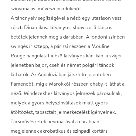
melyek a gyors helyszínváltások miatt gyors
átöltözést, tapasztalt jelmezkezelést igényelnek.
Társművészetek bevonásával a darabban
megjelennek akrobatikus és színpadi kortárs
elemek.
A darabban a narrátor szerepét (aki RejtőJenő – P.
Howard megszemélyesítője) Csomós Lajos,
Jászai Mari-díjas színművész alakítja.
Evelyn Weston: Fazekas Döníz
Lord Bannister: Oláh Dániel
Charles Gordon: ifj. Mlinár Pál
Rayne: Tóth Luca
Corned-Beef: Gáspár Bendegúz
Eddy Rancing: Mlinár Péter
Mr. Knickerbock: Vig Péter
Gréte Wollishoff: Kis Anna Borbála
Oscar: Sefkovics Máté