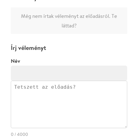
·
BLOG
ÁSZF
Facebookon
Instagramon
Kövess minket
&