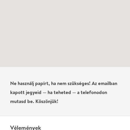
Név
0
/
4000
Ha nem vagy belépve, vagy nem vásároltál még jegyet erre az
előadásra, akkor jóvá kell hagyjuk az írásodat, mielőtt
megjelenne.
Regisztrálj/lépj be
vagy vásárolj jegyet az
előadásra az azonnali kommenteléshez.
ELKÜLDÖM
·
·
ADATVÉDELEM
FELIRATKOZOM
KAPCSOLAT
·
·
·
·
SZÍNHÁZAINK
RÓLUNK
SAJTÓSZOBA