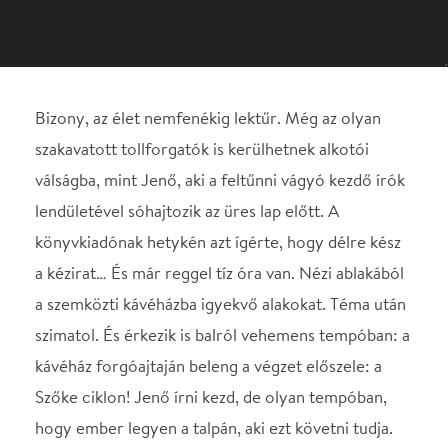
válságba, mint Jenő, aki a feltűnni vágyó kezdő írók
lendületével sóhajtozik az üres lap előtt. A
könyvkiadónak hetykén azt ígérte, hogy délre kész
a kézirat… És már reggel tíz óra van. Nézi ablakából
a szemközti kávéházba igyekvő alakokat. Téma után
szimatol. És érkezik is balról vehemens tempóban: a
kávéház forgóajtaján beleng a végzet előszele: a
Szőke ciklon! Jenő írni kezd, de olyan tempóban,
hogy ember legyen a talpán, aki ezt követni tudja.
A Viharsarok Táncszínház táncosai nemcsak, hogy
lekövetik, de néhol még diktálják is a tempót.
Kaland, banditák, lopott gyémánt, szerelem és sok-
sok félreértés. Csalfa lányok, sok táncot lejtő
legény – egy eltáncolt Rejtő-regény.
Rejtő Jenő: A Szőke Ciklon című kalandos regénye
igen csekély számú feldolgozást, színpadra állítást