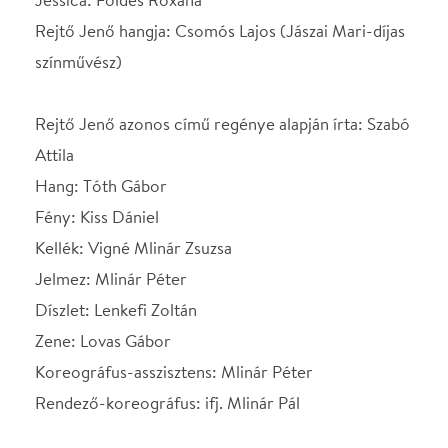
A hangfelvételek a KOHA hangstúdióban készültek.
Helyszín
Nemzeti Táncszínház
Budapest, 1024, Kis
Rókus u. 16-20.
Térkép