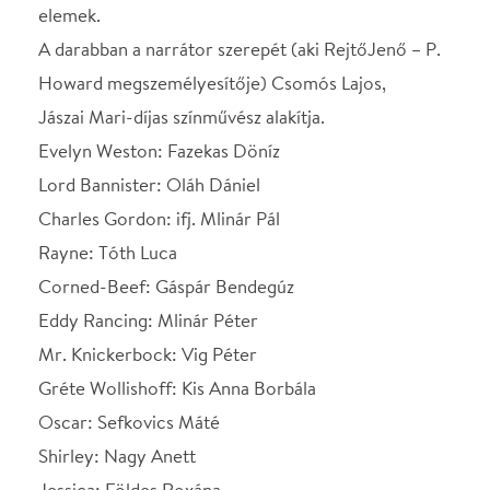
Shirley: Nagy Anett
Jessica: Földes Roxána
Rejtő Jenő hangja: Csomós Lajos (Jászai Mari-díjas
színművész)
Rejtő Jenő azonos című regénye alapján írta: Szabó
Attila
Hang: Tóth Gábor
Fény: Kiss Dániel
Kellék: Vigné Mlinár Zsuzsa
Jelmez: Mlinár Péter
Díszlet: Lenkefi Zoltán
Zene: Lovas Gábor
Koreográfus-asszisztens: Mlinár Péter
Rendező-koreográfus: ifj. Mlinár Pál