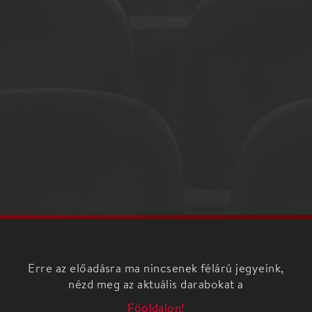
Erre az előadásra ma nincsenek félárú jegyeink,
nézd meg az aktuális darabokat a
Főoldalon!
Bizony, az élet nemfenékig lektűr. Még az olyan
szakavatott tollforgatók is kerülhetnek alkotói