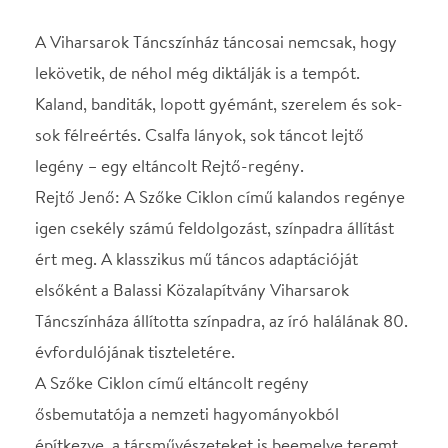
ért meg. A klasszikus mű táncos adaptációját
elsőként a Balassi Közalapítvány Viharsarok
Táncszínháza állította színpadra, az író halálának 80.
évfordulójának tiszteletére.
A Szőke Ciklon című eltáncolt regény
ősbemutatója a nemzeti hagyományokból
építkezve, a társművészeteket is beemelve teremt
színvonalas, művészi produkciót.
A táncnyelv segítségével a néző egy utazáson vesz
részt. Dinamikus, látványos, showszerű táncos
betétek jelennek meg a darabban. A londoni színben
swingés ír sztepp, a párizsi részben a Mouline
Rouge hangulatát idéző látványos kán-kán, a svájci
jelenetben bajor, cseh és német polgári táncok
láthatók. Az Andalúziában játszódó jelenteben
flamencót, míg a Marokkói részben chaby-t láthat a
néző. Mindezekhez látványos jelmezek párosulnak,