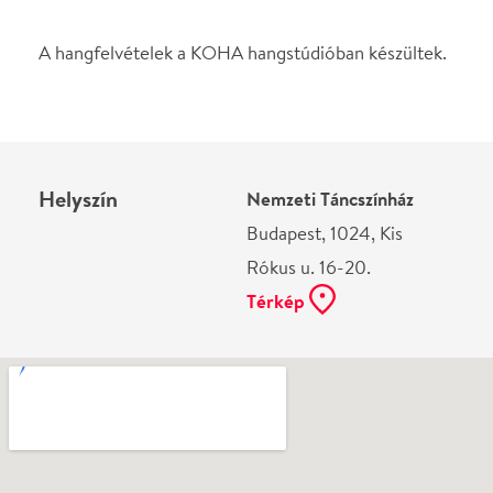
Ne használj papírt, ha nem szükséges! Az emailban
kapott jegyeid — ha teheted — a telefonodon
mutasd be. Köszönjük!
Vélemények
Még nem írtak véleményt az előadásról. Te
láttad?
Írj véleményt